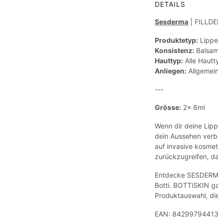
DETAILS
Sesderma
| FILLD
Produktetyp:
Lippe
Konsistenz:
Balsa
Hauttyp:
Alle Hautt
Anliegen:
Allgemein
---
Grösse:
2x 6ml
Wenn dir deine Lipp
dein Aussehen verb
auf invasive kosme
zurückzugreifen, da
Entdecke SESDERMA 
Botti. BOTTiSKIN gar
Produktauswahl, die
EAN: 8429979441