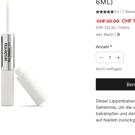
6ML)
Das Rating beträ
5.0 | 7 Bew
Standa
CHF 
 CHF 20.00 
CHF 152.50
/
100ml
CHF 152.50
inkl. MwSt
|
🟢
pro
100
Milliliter
*
Anzahl
Nicht verfügbar
Ben
Dieser Lippenbalsam 
Geheimnis, um die v
bekämpfen und den 
auf Nadeln zurückg