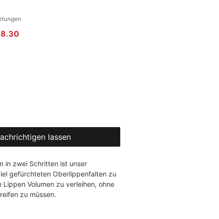
gt 5.0 von fünf Sternen, basierend auf 7 Bewertungen.
ertungen
rdpreis
Sale-Preis
18.30
achrichtigen lassen
in zwei Schritten ist unser 
iel gefürchteten Oberlippenfalten zu 
Lippen Volumen zu verleihen, ohne 
reifen zu müssen.