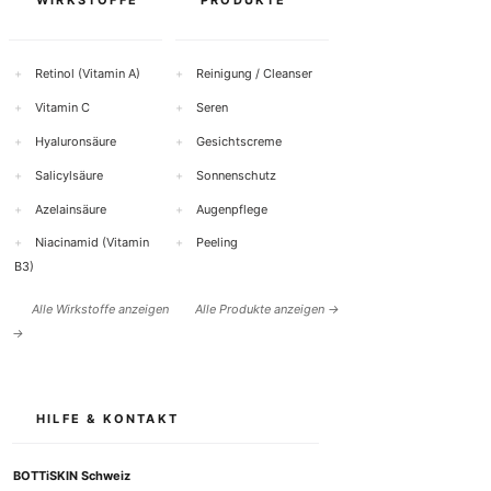
WIRKSTOFFE
PRODUKTE
+
Retinol (Vitamin A)
+
Reinigung / Cleanser
+
Vitamin C
+
Seren
+
Hyaluronsäure
+
Gesichtscreme
+
Salicylsäure
+
Sonnenschutz
+
Azelainsäure
+
Augenpflege
+
Niacinamid (Vitamin
+
Peeling
B3)
Alle Wirkstoffe anzeigen
Alle Produkte anzeigen →
→
HILFE & KONTAKT
BOTTiSKIN Schweiz