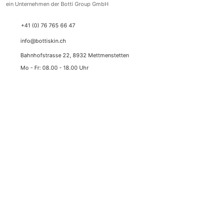
ein Unternehmen der Botti Group GmbH
+41 (0) 76 765 66 47
info@bottiskin.ch
Bahnhofstrasse 22, 8932 Mettmenstetten
Mo - Fr:
08.00 - 18.00
Uhr
DEINE VORTEILE
Medizinische Wirkstoffkosmetik
Nachhaltige Resultate & gezielte Skin Longevity durch
modernste Wirkstoff-Standards
✓
Bestpreise mit Tiefpreisgarantie
✓
Zollfreie Lieferung (Schweiz & FL)
✓
Schweizer Blitz-Versand (1-2 Werktage)