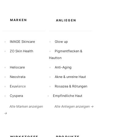
MARKEN
ANLIEGEN
+
IMAGE Skincare
+
Glow up
+
ZO Skin Health
+
Pigmentflecken &
Hautton
+
Heliocare
+
Anti-Aging
+
Neostrata
+
Akne & unreine Haut
+
Exuvi
ance
+
Rosazea & Rötungen
+
Cyspera
+
Empfindliche Haut
Alle Marken anzeigen
Alle Anliegen anzeigen →
→