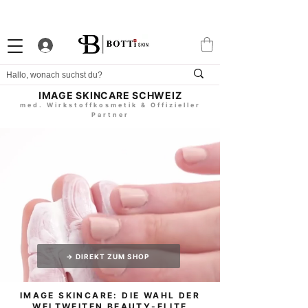
10% WILLKOMMENS-RABATT
STARKES TREUEPROGRAMM
EXKLUSIVE APP
IMAGE SKINCARE SCHWEIZ
med. Wirkstoffkosmetik & Offizieller
Partner
→ DIREKT ZUM SHOP
IMAGE SKINCARE: DIE WAHL DER
WELTWEITEN BEAUTY-ELITE