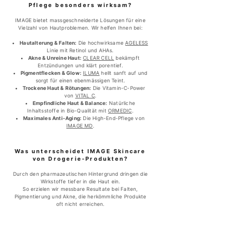
Pflege besonders wirksam?
IMAGE bietet massgeschneiderte Lösungen für eine
Vielzahl von Hautproblemen. Wir helfen Ihnen bei:
Hautalterung & Falten:
Die hochwirksame
AGELESS
Linie mit Retinol und AHAs.
Akne & Unreine Haut:
CLEAR CELL
bekämpft
Entzündungen und klärt porentief.
Pigmentflecken & Glow:
ILUMA
hellt sanft auf und
sorgt für einen ebenmässigen Teint.
Trockene Haut & Rötungen:
Die Vitamin-C-Power
von
VITAL C
.
Empfindliche Haut & Balance:
Natürliche
Inhaltsstoffe in Bio-Qualität mit
ORMEDIC
.
Maximales Anti-Aging:
Die High-End-Pflege von
IMAGE MD
.
Was unterscheidet IMAGE Skincare
von Drogerie-Produkten?
Durch den pharmazeutischen Hintergrund dringen die
Wirkstoffe tiefer in die Haut ein.
So erzielen wir messbare Resultate bei Falten,
Pigmentierung und Akne, die herkömmliche Produkte
oft nicht erreichen.