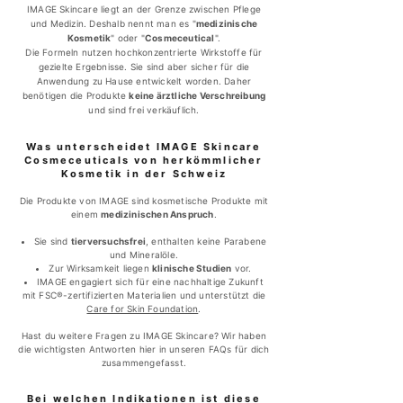
IMAGE Skincare liegt an der Grenze zwischen Pflege
und Medizin. Deshalb nennt man es "
medizinische
Kosmetik
" oder "
Cosmeceutical
".
Die Formeln nutzen hochkonzentrierte Wirkstoffe für
gezielte Ergebnisse. Sie sind aber sicher für die
Anwendung zu Hause entwickelt worden. Daher
benötigen die Produkte
keine ärztliche Verschreibung
und sind frei verkäuflich.​​​​​​
Was unterscheidet IMAGE Skincare
Cosmeceuticals von herkömmlicher
Kosmetik in der Schweiz
Die Produkte von IMAGE sind kosmetische Produkte mit
einem
medizinischen Anspruch
.
Sie sind
tierversuchsfrei
, enthalten keine Parabene
und Mineralöle.
Zur Wirksamkeit liegen
klinische Studien
vor.
IMAGE engagiert sich für eine nachhaltige Zukunft
mit FSC®-zertifizierten Materialien und unterstützt die
Care for Skin Foundation
.
Hast du weitere Fragen zu IMAGE Skincare? Wir haben
die wichtigsten Antworten
hier in unseren FAQs
für dich
zusammengefasst.
Bei welchen Indikationen ist diese