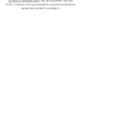
Erfahre in unserem Blog
, wie du Bestseller wie das
VITAL C Serum richtig anwendest und welche Routinen
deine Haut wirklich verändern.