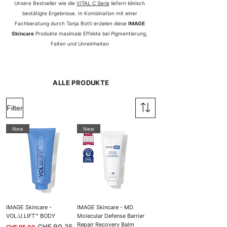
Unsere Bestseller wie die
VITAL C Serie
liefern klinisch
bestätigte Ergebnisse. In Kombination mit einer
Fachberatung durch Tanja Botti erzielen diese
IMAGE
Skincare
Produkte maximale Effekte bei Pigmentierung,
Falten und Unreinheiten
ALLE PRODUKTE
Filter
New
New
IMAGE Skincare -
IMAGE Skincare - MD
VOL.U.LIFT™ BODY
Molecular Defense Barrier
Repair Recovery Balm
Standardpreis
Sale-Preis
CHF 90.25