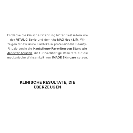
Entdecke die klinische Erfahrung hinter Bestsellern wie
der
VITAL C Serie
und dem
the MAX Neck Lift
.
Wir
zeigen dir exklusive Einblicke in professionelle Beauty-
Rituale sowie die
Hautpflege-Favoriten von Stars wie
Jennifer Aniston
, die für nachhaltige Resultate auf die
medizinische Wirksamkeit von
IMAGE Skincare
setzen.
KLINISCHE RESULTATE, DIE
ÜBERZEUGEN