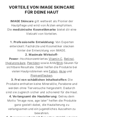
VORTEILE VON IMAGE SKINCARE
FÜR DEINE HAUT
IMAGE Skincare
gilt weltweit als Pionier der
Hautpflege und wird von Ärzten empfohlen.​
Die
medizinische Kosmetikmarke
bietet dir eine
Vielzahl von Vorteilen.​
Professionelle Entwicklung:
Von Experten
entwickelt: Fachärzte und Kosmetiker stecken
hinter der Entwicklung von IMAGE.
Maximale Wirkstoff-
Power:
Hochkonzentriertes
Vitamin C
,
Retinol
,
Hyaluronsäure
,
Peptiden
sowie
AHA
/
BHA
-Säuren für
sichtbare Resultate. Dabei helfen die Produkte bei
vielen Hautproblemen wie
Falten
,
Akne
und
Pigmentflecken
.
Frei von schädlichen Inhaltsstoffen:
Die
Produkte enthalten keine Mineralöle, Parabene und
werden ohne Tierversuche hergestellt. Dadurch
sind sie zugleich sicher und schonend für die Haut.
Verlangsamt die Hautalterung:
Getreu dem
Motto "Image now, age later" helfen die Produkte
ganz gezielt dabei, die Hautalterung zu
verlangsamen und ein jugendliches Aussehen zu
bewahren.