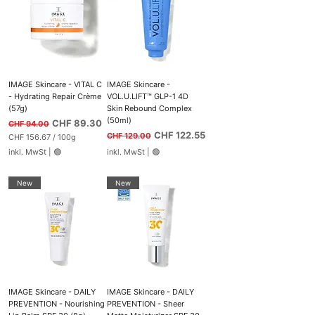
.
3
1
9
0
p
p
r
r
o
o
1
1
0
0
0
0
G
IMAGE Skincare - VITAL C
IMAGE Skincare -
G
r
r
a
- Hydrating Repair Crème
VOL.U.LIFT™ GLP-1 4D
a
m
(57g)
Skin Rebound Complex
m
m
(50ml)
Standardpreis
m
Sale-Preis
CHF 89.30
CHF 94.00
Standardpreis
Sale-Preis
CHF 122.55
CHF 129.00
CHF 156.67
/
100g
C
inkl. MwSt
|
🟢
inkl. MwSt
|
🟢
H
F
1
New
New
5
6
.
6
7
p
r
o
1
0
0
IMAGE Skincare - DAILY
IMAGE Skincare - DAILY
G
r
PREVENTION - Nourishing
PREVENTION - Sheer
a