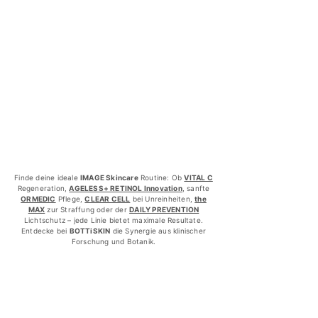
Finde deine ideale
IMAGE Skincare
Routine: Ob
VITAL C
Regeneration,
AGELESS+ RETINOL Innovation
, sanfte
ORMEDIC
Pflege,
CLEAR CELL
bei Unreinheiten,
the
MAX
zur Straffung oder der
DAILY PREVENTION
Lichtschutz – jede Linie bietet maximale Resultate.
Entdecke bei
BOTTiSKIN
die Synergie aus klinischer
Forschung und Botanik.