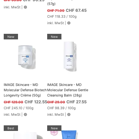
CHF 95.00
(57g)
inkl. MwSt
|
🟢
Standardpreis
Sale-Preis
CHF 67.45
CHF 71.00
CHF 118.33
/
100g
C
inkl. MwSt
|
🟢
H
F
1
New
New
1
8
.
3
3
p
r
o
1
0
0
IMAGE Skincare - MD
IMAGE Skincare - MD
G
r
Molecular Defense Biotech
Molecular Defense Gentle
a
Longevity Crème (50g)
Cleansing Balm (28g)
m
Standardpreis
Sale-Preis
Standardpreis
m
Sale-Preis
CHF 122.55
CHF 27.55
CHF 129.00
CHF 29.00
CHF 245.10
/
100g
CHF 98.39
/
100g
C
C
inkl. MwSt
|
🟢
inkl. MwSt
|
🟢
H
H
F
F
2
9
Best
New
4
8
5
.