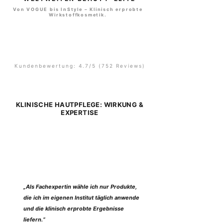
Von VOGUE bis InStyle – Klinisch erprobte
Wirkstoffkosmetik.
Kundenbewertung: 4.7/5 (752 Reviews)
KLINISCHE HAUTPFLEGE: WIRKUNG &
EXPERTISE
„Als Fachexpertin wähle ich nur Produkte,
die ich im eigenen Institut täglich anwende
und die klinisch erprobte Ergebnisse
liefern.“