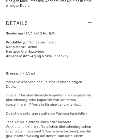
einzigen Klick. Intensive wöchentliche Routine in einer 
einzigen Dosis.
DETAILS
Sesderma
|
FACTOR G RENEW
Produktetyp:
Nicht spezifiziert
Konsistenz:
Creme
Hauttyp:
Alle Hauttypen
Anliegen:
Anti-Aging
& Skin Longevity
---
Grösse:
7 x 1.5 ml
Intensive wöchentliche Routine in einer einzigen
Dosis.
7 Tage, 7 biostimulierende Ampullen, die die gesamte
biotechnologische Kapazität von Sesderma
konzentrieren. 7 Vorteile für eine verjüngte Haut.
Du rist die sofortige straffende Wirkung feststellen.
Jede Ampulle enthält einen oder mehrere
Wachstumsfaktoren pflanzlichen biotechnologischen
Ursprungs (insgesamt 9 Wachstumsfaktoren), um die
gewünschte Wirkung auf deiner Haut auszuüben: