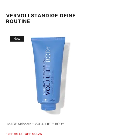
VERVOLLSTÄNDIGE DEINE
ROUTINE
New
IMAGE Skincare - VOL.U.LIFT™ BODY
NEOSTRATA – Restore PHA B
(40g)
Standardpreis
Sale-Preis
CHF 95.00
CHF 90.25