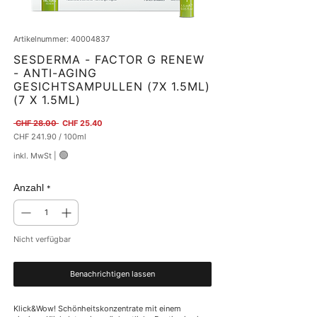
Artikelnummer: 40004837
SESDERMA - FACTOR G RENEW
- ANTI-AGING
GESICHTSAMPULLEN (7X 1.5ML)
(7 X 1.5ML)
Standardpreis
Sale-Preis
 CHF 28.00 
CHF 25.40
CHF 241.90
/
100ml
CHF 241.90
🟢
inkl. MwSt
|
pro
100
Milliliter
Anzahl
*
Nicht verfügbar
Benachrichtigen lassen
Klick&Wow! Schönheitskonzentrate mit einem 