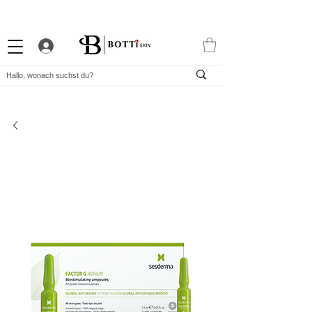
10% WILLKOMMENS-RABATT
STARKES TREUEPROGRAMM
EXKLUSIVE APP