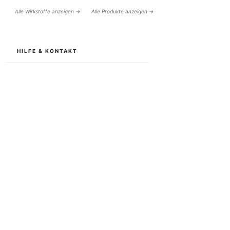
Alle Wirkstoffe anzeigen →
Alle Produkte anzeigen →
HILFE & KONTAKT
BOTTiSKIN Schweiz
ein Unternehmen der Botti Group GmbH
+41 (0) 76 765 66 47
info@bottiskin.ch
Bahnhofstrasse 22, 8932 Mettmenstetten
Mo - Fr:
08.00 - 18.00
Uhr
DEINE VORTEILE
Medizinische Wirkstoffkosmetik
Nachhaltige Resultate & gezielte Skin Longevity durch