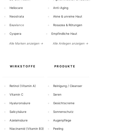
+
Heliocare
+
Anti-Aging
+
Neostrata
+
Akne & unreine Haut
+
Exuvi
ance
+
Rosazea & Rötungen
+
Cyspera
+
Empfindliche Haut
Alle Marken anzeigen →
Alle Anliegen anzeigen →
WIRKSTOFFE
PRODUKTE
+
Retinol (Vitamin A)
+
Reinigung / Cleanser
+
Vitamin C
+
Seren
+
Hyaluronsäure
+
Gesichtscreme
+
Salicylsäure
+
Sonnenschutz
+
Azelainsäure
+
Augenpflege
+
Niacinamid (Vitamin B3)
+
Peeling