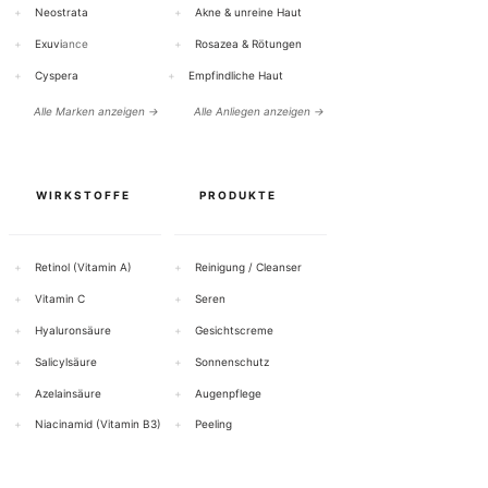
+
Neostrata
+
Akne & unreine Haut
+
Exuvi
ance
+
Rosazea & Rötungen
+
Cyspera
+
Empfindliche Haut
Alle Marken anzeigen →
Alle Anliegen anzeigen →
WIRKSTOFFE
PRODUKTE
+
Retinol (Vitamin A)
+
Reinigung / Cleanser
+
Vitamin C
+
Seren
+
Hyaluronsäure
+
Gesichtscreme
+
Salicylsäure
+
Sonnenschutz
+
Azelainsäure
+
Augenpflege
+
Niacinamid (Vitamin B3)
+
Peeling
Alle Wirkstoffe anzeigen →
Alle Produkte anzeigen →