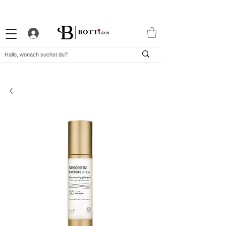
10% WILLKOMMENS-RABATT
STARKES TREUEPROGRAMM
EXKLUSIVE APP