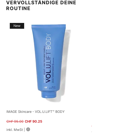
VERVOLLSTÄNDIGE DEINE
ROUTINE
New
IMAGE Skincare - VOL.U.LIFT™ BODY
NEOSTRATA – Restore PHA B
(40g)
Standardpreis
Sale-Preis
CHF 95.00
CHF 90.25
Standardpreis
CHF 59.00
🟢
inkl. MwSt
|
CHF 122.50
C