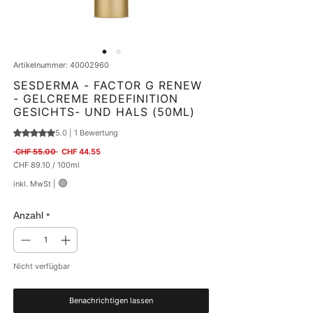
Artikelnummer: 40002960
SESDERMA - FACTOR G RENEW
- GELCREME REDEFINITION
GESICHTS- UND HALS (50ML)
5.0 | 1 Bewertung
Das Rating beträgt 5.0 von fünf Sternen, basierend auf 1 Bewertung.
Standardpreis
Sale-Preis
 CHF 55.00 
CHF 44.55
CHF 89.10
/
100ml
CHF 89.10
🟢
inkl. MwSt
|
pro
100
Milliliter
Anzahl
*
Nicht verfügbar
Benachrichtigen lassen