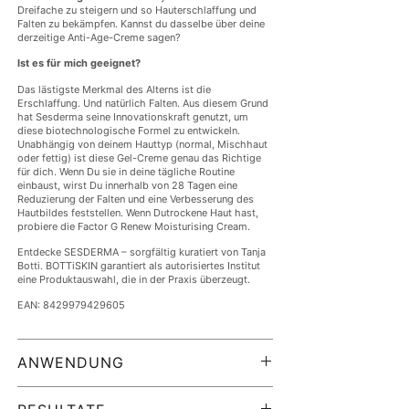
Dreifache zu steigern und so Hauterschlaffung und
Falten zu bekämpfen. Kannst du dasselbe über deine
derzeitige Anti-Age-Creme sagen?
Ist es für mich geeignet?
Das lästigste Merkmal des Alterns ist die
Erschlaffung. Und natürlich Falten. Aus diesem Grund
hat Sesderma seine Innovationskraft genutzt, um
diese biotechnologische Formel zu entwickeln.
Unabhängig von deinem Hauttyp (normal, Mischhaut
oder fettig) ist diese Gel-Creme genau das Richtige
für dich. Wenn Du sie in deine tägliche Routine
einbaust, wirst Du innerhalb von 28 Tagen eine
Reduzierung der Falten und eine Verbesserung des
Hautbildes feststellen. Wenn Dutrockene Haut hast,
probiere die Factor G Renew Moisturising Cream.
Entdecke SESDERMA – sorgfältig kuratiert von Tanja
Botti. BOTTiSKIN garantiert als autorisiertes Institut
eine Produktauswahl, die in der Praxis überzeugt.
EAN: 8429979429605
ANWENDUNG
Reinigen und tonisiere deine Haut mit Sensyses
Lightening, wenn Du Reinigungslösungen und