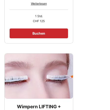
Weiterlesen
1 Std.
125
CHF 125
Schweizer
Franken
Buchen
Wimpern LIFTING +