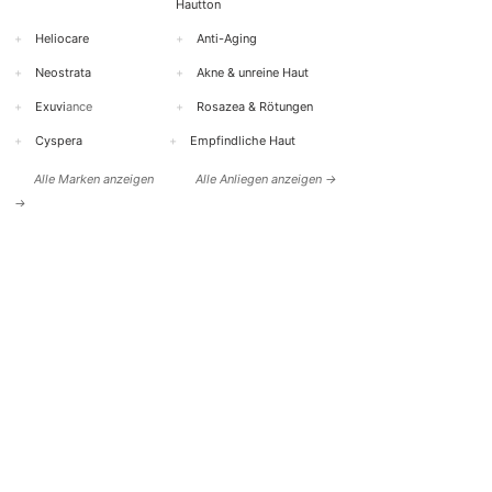
Hautton
+
Heliocare
+
Anti-Aging
+
Neostrata
+
Akne & unreine Haut
+
Exuvi
ance
+
Rosazea & Rötungen
+
Cyspera
+
Empfindliche Haut
Alle Marken anzeigen
Alle Anliegen anzeigen →
→
WIRKSTOFFE
PRODUKTE
+
Retinol (Vitamin A)
+
Reinigung / Cleanser
+
Vitamin C
+
Seren
+
Hyaluronsäure
+
Gesichtscreme
+
Salicylsäure
+
Sonnenschutz