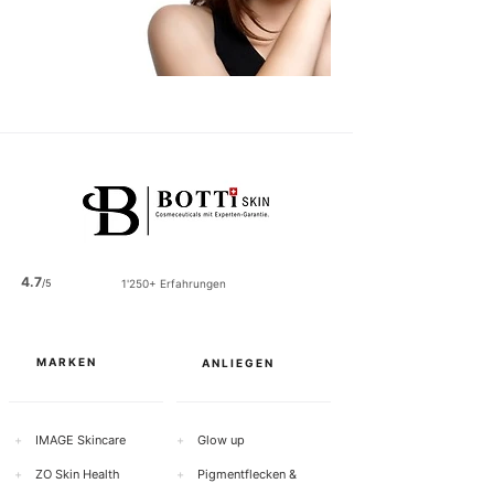
4.7
/5
1'250+ Erfahrungen
MARKEN
ANLIEGEN
+
IMAGE Skincare
+
Glow up
+
ZO Skin Health
+
Pigmentflecken &