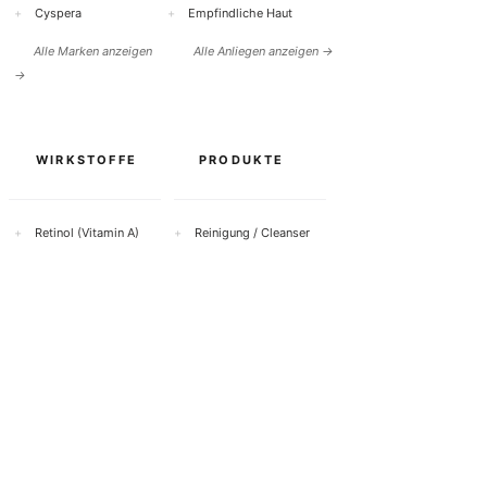
+
Cyspera
+
Empfindliche Haut
Alle Marken anzeigen
Alle Anliegen anzeigen →
→
WIRKSTOFFE
PRODUKTE
+
Retinol (Vitamin A)
+
Reinigung / Cleanser
+
Vitamin C
+
Seren
+
Hyaluronsäure
+
Gesichtscreme
+
Salicylsäure
+
Sonnenschutz
+
Azelainsäure
+
Augenpflege
+
Niacinamid (Vitamin
+
Peeling
B3)
Alle Wirkstoffe anzeigen
Alle Produkte anzeigen →