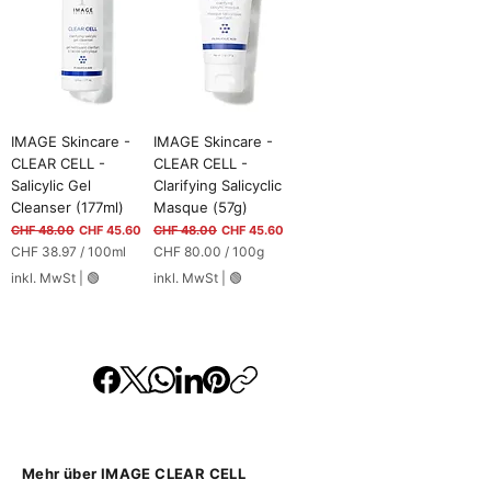
0
.
7
1
p
r
o
1
IMAGE Skincare -
IMAGE Skincare -
0
CLEAR CELL -
CLEAR CELL -
0
Salicylic Gel
Clarifying Salicyclic
G
r
Cleanser (177ml)
Masque (57g)
a
Standardpreis
Sale-Preis
Standardpreis
Sale-Preis
CHF 48.00
CHF 45.60
CHF 48.00
CHF 45.60
m
CHF 38.97
/
100ml
CHF 80.00
/
100g
m
C
C
inkl. MwSt
|
🟢
inkl. MwSt
|
🟢
H
H
F
F
3
8
8
0
.
.
9
0
7
0
p
p
r
r
o
o
Mehr über IMAGE CLEAR CELL
1
1