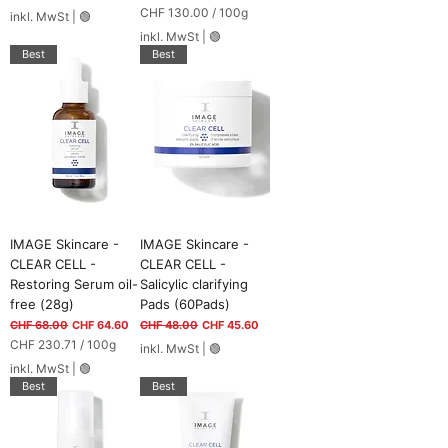
C
CHF 130.00
/
100g
inkl. MwSt
|
🟢
H
C
inkl. MwSt
|
🟢
F
H
Best
Best
F
2
3
1
0
3
.
0
7
.
1
0
p
0
r
p
o
r
1
o
0
1
IMAGE Skincare -
IMAGE Skincare -
0
0
CLEAR CELL -
CLEAR CELL -
G
0
r
Restoring Serum oil-
Salicylic clarifying
G
a
r
free (28g)
Pads (60Pads)
m
a
Standardpreis
Sale-Preis
Standardpreis
Sale-Preis
CHF 68.00
CHF 64.60
CHF 48.00
CHF 45.60
m
m
CHF 230.71
/
100g
m
inkl. MwSt
|
🟢
C
inkl. MwSt
|
🟢
H
Best
Best
F
2
3