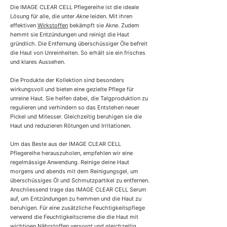
0
0
Die IMAGE CLEAR CELL Pflegereihe ist die ideale
0
0
Lösung für alle, die unter
Akne
leiden. Mit ihren
M
G
effektiven
Wirkstoffen
bekämpft sie Akne. Zudem
i
r
hemmt sie Entzündungen und reinigt die Haut
l
a
l
m
gründlich. Die Entfernung überschüssiger Öle befreit
i
m
die Haut von Unreinheiten. So erhält sie ein frisches
l
und klares Aussehen.
i
t
Die Produkte der Kollektion sind besonders
e
wirkungsvoll und bieten eine gezielte Pflege für
r
unreine Haut. Sie helfen dabei, die Talgproduktion zu
regulieren und verhindern so das Entstehen neuer
Pickel und Mitesser. Gleichzeitig beruhigen sie die
Haut und reduzieren Rötungen und Irritationen.
Um das Beste aus der IMAGE CLEAR CELL
Pflegereihe herauszuholen, empfehlen wir eine
regelmässige Anwendung. Reinige deine Haut
morgens und abends mit dem Reinigungsgel, um
überschüssiges Öl und Schmutzpartikel zu entfernen.
Anschliessend trage das IMAGE CLEAR CELL Serum
auf, um Entzündungen zu hemmen und die Haut zu
beruhigen. Für eine zusätzliche Feuchtigkeitspflege
verwend die Feuchtigkeitscreme die die Haut mit
wichtigen Nährstoffen versorgt und gleichzeitig