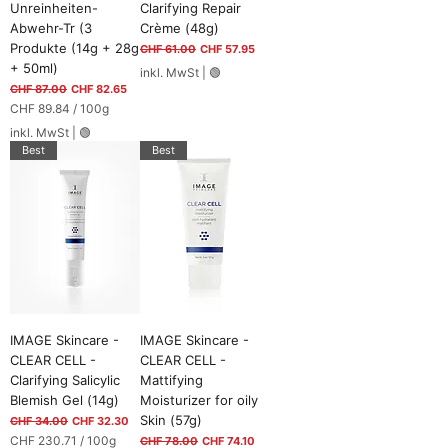
Unreinheiten-
Clarifying Repair
Abwehr-Tr (3
Crème (48g)
Produkte (14g + 28g
Standardpreis
Sale-Preis
CHF 61.00
CHF 57.95
+ 50ml)
inkl. MwSt
|
🟢
Standardpreis
Sale-Preis
CHF 87.00
CHF 82.65
CHF 89.84
/
100g
C
inkl. MwSt
|
🟢
H
Best
Best
F
8
9
.
8
4
p
r
o
1
0
IMAGE Skincare -
IMAGE Skincare -
0
CLEAR CELL -
CLEAR CELL -
G
Clarifying Salicylic
Mattifying
r
a
Blemish Gel (14g)
Moisturizer for oily
m
Skin (57g)
Standardpreis
Sale-Preis
CHF 34.00
CHF 32.30
m
CHF 230.71
/
100g
Standardpreis
Sale-Preis
CHF 78.00
CHF 74.10