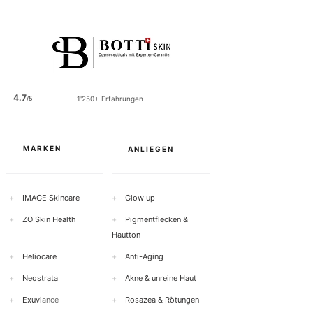
4.7
/5
1'250+ Erfahrungen
MARKEN
ANLIEGEN
+
IMAGE Skincare
+
Glow up
+
ZO Skin Health
+
Pigmentflecken &
Hautton
+
Heliocare
+
Anti-Aging
+
Neostrata
+
Akne & unreine Haut
+
Exuvi
ance
+
Rosazea & Rötungen