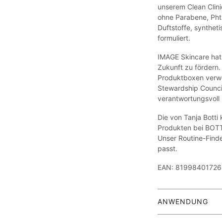
unserem Clean Clini
ohne Parabene, Phth
Duftstoffe, synthet
formuliert.
IMAGE Skincare hat 
Zukunft zu fördern. 
Produktboxen verwe
Stewardship Council
verantwortungsvoll 
Die von Tanja Botti
Produkten bei BOTT
Unser Routine-Finder
passt.
EAN: 81998401726
ANWENDUNG
Schritt 1: morgen