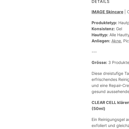
DETAILS
IMAGE Skincare
| 
Produktetyp:
Hautp
Konsistenz:
Gel
Hauttyp:
Alle Hautt
Anliegen:
Akne
, Pi
---
Grösse:
3 Produkte
Diese dreistufige Ta
erfrischendes Rein
und eine Repair-Cre
gesund aussehende 
CLEAR CELL kläre
(50ml)
Ein Reinigungsgel 
exfoliert und gleic