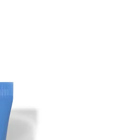
A AZADIRACHTA-BLATTEXTRAKT,
 LAURETH-10, AMMONIUMSULFAT,
RIN, HEXYLENGLYCOL, HAMAMELIS
MELIS) WASSER,
D, NATRIUMBENZOAT, MENTHA
 MELALEUCA ALTERNIFOLIA
L, NATRIUMCHLORID, ARNIKA
EXTRAKT, EUKALYPTUS GLOBULUS
OL, CINNAMOMUM CAMPHORA
ÖL, GLYOXAL, ANTHEMIS NOBILIS
ROSSKASTANIENEXTRAKT
CASTANUM), MALTODEXTRIN,
SYRINGA VULGARIS), BOSWELLIA
 HONIGEXTRAKT (MEL),
 (ORYZA SATIVA), OLIGOPEPTID-10.
gsserum CLEAR CELL:
 GLYCERIN, PENTYLENE GLYCOL,
DE, XYLITYLGLUCOSIDE, SILICA,
 SODIUM HYDROXIDE,
 ACRYLATES/C10-30 ALKYL