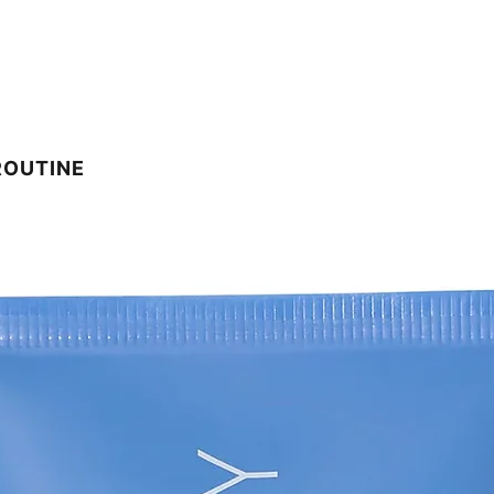
HYDROXIDE, MELI
CAPRYLYLGLYCOL,
ETHYLHEXYLGLYCE
VIRGINIANA (HAMA
AMMONIUMCHLORI
VIRIDIS BLATTÖL,
(TEEBAUM) BLATTÖ
MONTANA BLÜTEN
ROUTINE
BLATTÖL, ALKOH
(KAMPFER) RINDEN
BLÜTENEXTRAKT, 
(AESCULUS HIPPO
FLIEDEREXTRAKT (
SERRATA-EXTRAKT,
REISKLEIEEXTRAKT
Wiederherstellun
AQUA/WATER/EAU,
ASCORBYL GLUCOSI
ANHYDROXYLITOL,
PHENOXYETHANOL,