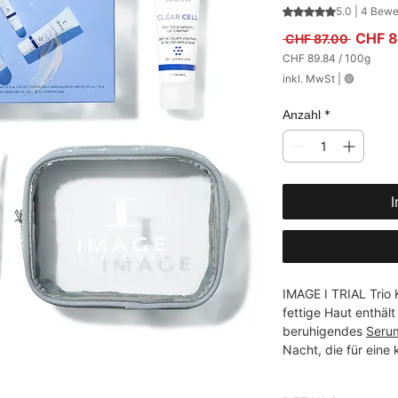
Das Rating beträ
5.0 | 4 Bew
Standa
CHF 8
 CHF 87.00 
CHF 89.84
/
100g
CHF 89.84
inkl. MwSt
|
🟢
pro
100
Gramm
*
Anzahl
I
IMAGE I TRIAL Trio K
fettige Haut enthält
beruhigendes 
Seru
Nacht, die für eine