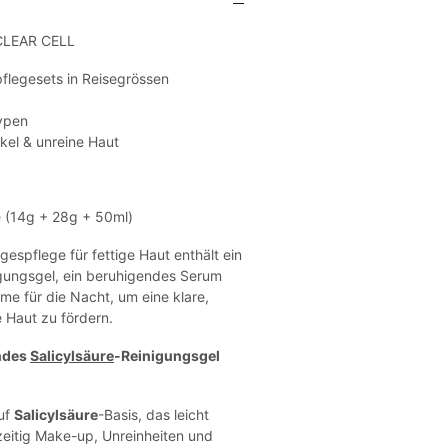
CLEAR CELL
flegesets in Reisegrössen
ypen
ckel & unreine Haut
 (14g + 28g + 50ml)
gespflege für fettige Haut enthält ein
igungsgel, ein beruhigendes Serum
me für die Nacht, um eine klare,
Haut zu fördern.
ndes
Salicylsäure
-Reinigungsgel
auf
Salicylsäure
-Basis, das leicht
hzeitig Make-up, Unreinheiten und