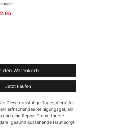
gt 5.0 von fünf Sternen, basierend auf 4 Bewertungen.
ertungen
rdpreis
Sale-Preis
2.65
n den Warenkorb
Jetzt kaufen
it: Diese dreistufige Tagespflege für 
 ein erfrischendes Reinigungsgel, ein 
m
 und eine Repair-Creme für die 
 klare, gesund aussehende Haut sorgt.