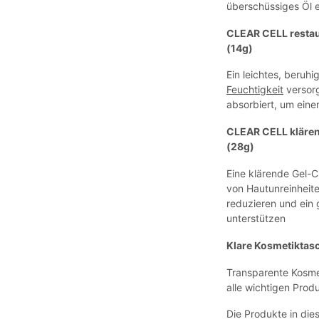
überschüssiges Öl e
CLEAR CELL restau
(14g)
Ein leichtes, beruh
Feuchtigkeit
versorg
absorbiert, um eine
CLEAR CELL kläre
(28g)
Eine klärende Gel-C
von Hautunreinheit
reduzieren und ein
unterstützen
Klare Kosmetiktas
Transparente Kosme
alle wichtigen Prod
Die Produkte in di