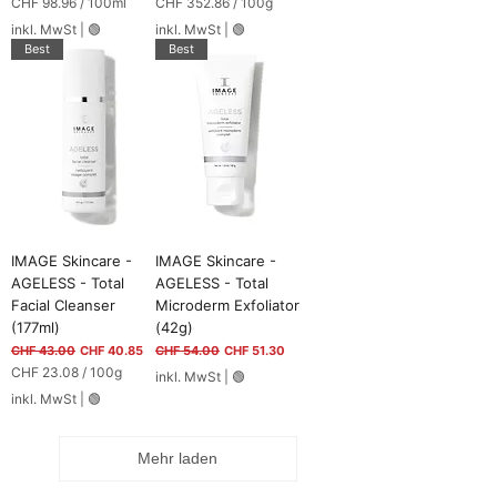
CHF 98.96
/
100ml
CHF 352.86
/
100g
C
C
inkl. MwSt
|
🟢
inkl. MwSt
|
🟢
H
H
Best
Best
F
F
9
3
8
5
.
2
9
.
6
8
p
6
r
p
o
r
1
o
0
1
IMAGE Skincare -
IMAGE Skincare -
0
0
AGELESS - Total
AGELESS - Total
M
0
Facial Cleanser
Microderm Exfoliator
i
G
l
r
(177ml)
(42g)
l
a
Standardpreis
Sale-Preis
Standardpreis
Sale-Preis
CHF 43.00
CHF 40.85
CHF 54.00
CHF 51.30
i
m
CHF 23.08
/
100g
l
m
inkl. MwSt
|
🟢
C
i
inkl. MwSt
|
🟢
H
t
F
e
r
Mehr laden
2
3
.