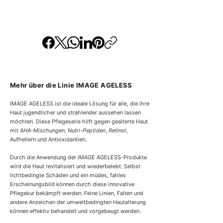
0
8
p
r
o
1
0
0
G
r
Mehr über die Linie IMAGE AGELESS
a
m
m
IMAGE AGELESS ist die ideale Lösung für alle, die ihre
Haut jugendlicher und strahlender aussehen lassen
möchten. Diese Pflegeserie hilft gegen gealterte Haut
mit
AHA-Mischungen
,
Nutri-Peptiden
,
Retinol
,
Aufhellern und Antioxidantien.
Durch die Anwendung der IMAGE AGELESS-Produkte
wird die Haut revitalisiert und wiederbelebt. Selbst
lichtbedingte Schäden und ein müdes, fahles
Erscheinungsbild können durch diese innovative
Pflegekur bekämpft werden. Feine Linien, Falten und
andere Anzeichen der umweltbedingten Hautalterung
können effektiv behandelt und vorgebeugt werden.