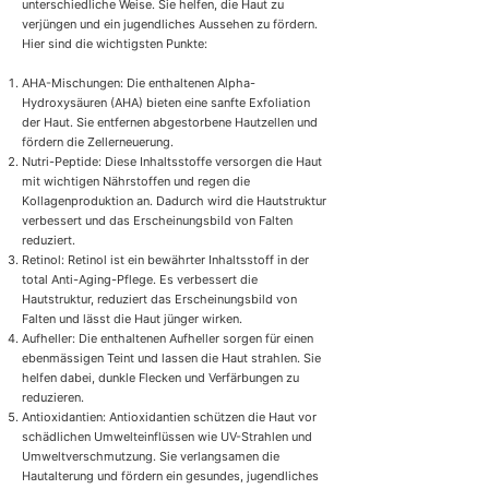
unterschiedliche Weise. Sie helfen, die Haut zu
verjüngen und ein jugendliches Aussehen zu fördern.
Hier sind die wichtigsten Punkte:
AHA-Mischungen: Die enthaltenen Alpha-
Hydroxysäuren (AHA) bieten eine sanfte Exfoliation
der Haut. Sie entfernen abgestorbene Hautzellen und
fördern die Zellerneuerung.
Nutri-Peptide: Diese Inhaltsstoffe versorgen die Haut
mit wichtigen Nährstoffen und regen die
Kollagenproduktion an. Dadurch wird die Hautstruktur
verbessert und das Erscheinungsbild von Falten
reduziert.
Retinol: Retinol ist ein bewährter Inhaltsstoff in der
total Anti-Aging-Pflege. Es verbessert die
Hautstruktur, reduziert das Erscheinungsbild von
Falten und lässt die Haut jünger wirken.
Aufheller: Die enthaltenen Aufheller sorgen für einen
ebenmässigen Teint und lassen die Haut strahlen. Sie
helfen dabei, dunkle Flecken und Verfärbungen zu
reduzieren.
Antioxidantien: Antioxidantien schützen die Haut vor
schädlichen Umwelteinflüssen wie UV-Strahlen und
Umweltverschmutzung. Sie verlangsamen die
Hautalterung und fördern ein gesundes, jugendliches