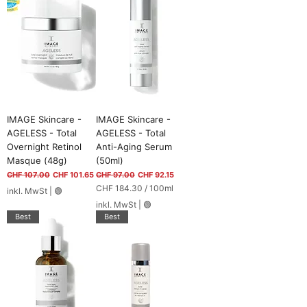
IMAGE Skincare -
IMAGE Skincare -
AGELESS - Total
AGELESS - Total
Overnight Retinol
Anti-Aging Serum
Masque (48g)
(50ml)
Standardpreis
Sale-Preis
Standardpreis
Sale-Preis
CHF 107.00
CHF 101.65
CHF 97.00
CHF 92.15
CHF 184.30
/
100ml
inkl. MwSt
|
🟢
C
inkl. MwSt
|
🟢
H
Best
Best
F
1
8
4
.
3
0