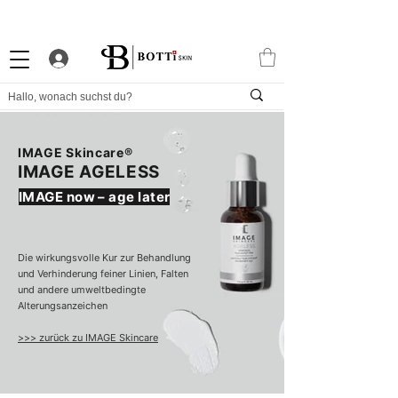
10% WILLKOMMENS-RABATT
STARKES TREUEPROGRAMM
EXKLUSIVE APP
IMAGE Skincare®
IMAGE AGELESS
IMAGE now – age later
Die wirkungsvolle Kur zur Behandlung
und Verhinderung feiner Linien, Falten
und andere umweltbedingte
Alterungsanzeichen
>>> zurück zu IMAGE Skincare