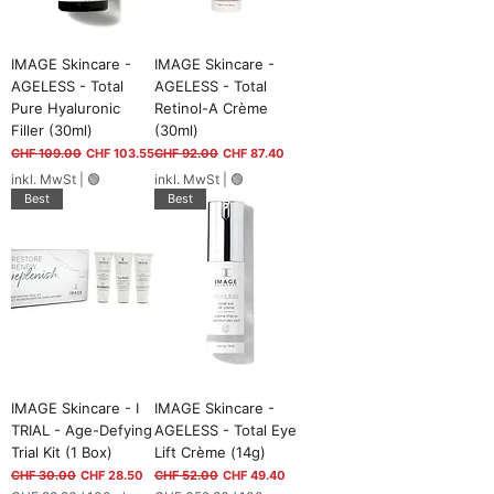
p
r
o
1
IMAGE Skincare -
IMAGE Skincare -
0
AGELESS - Total
AGELESS - Total
0
Pure Hyaluronic
Retinol-A Crème
M
i
Filler (30ml)
(30ml)
l
Standardpreis
Sale-Preis
Standardpreis
Sale-Preis
CHF 109.00
CHF 103.55
CHF 92.00
CHF 87.40
l
i
inkl. MwSt
|
🟢
inkl. MwSt
|
🟢
l
Best
Best
i
t
e
r
IMAGE Skincare - I
IMAGE Skincare -
TRIAL - Age-Defying
AGELESS - Total Eye
Trial Kit (1 Box)
Lift Crème (14g)
Standardpreis
Sale-Preis
Standardpreis
Sale-Preis
CHF 30.00
CHF 28.50
CHF 52.00
CHF 49.40