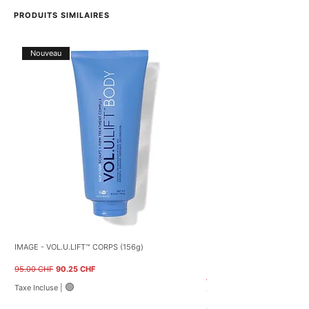
PRODUITS SIMILAIRES
Nouveau
IMAGE - VOL.U.LIFT™ CORPS (156g)
NEOSTRATA – Crème réparatr
Restore (40 g)
Prix original
Prix promotionnel
95.00 CHF
90.25 CHF
Prix original
59.00 CHF
🟢
Taxe Incluse
|
122.50 CHF
1