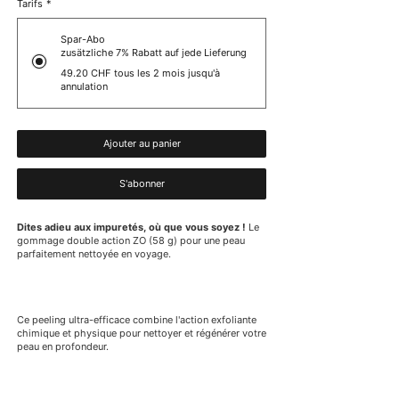
Tarifs
*
Spar-Abo
zusätzliche 7% Rabatt auf jede Lieferung
49.20 CHF
tous les 2 mois jusqu'à
annulation
Ajouter au panier
S'abonner
Dites adieu aux impuretés, où que vous soyez !
Le
gommage double action ZO (58 g) pour une peau
parfaitement nettoyée en voyage.
Ce peeling ultra-efficace combine l'action exfoliante
chimique et physique pour nettoyer et régénérer votre
peau en profondeur.