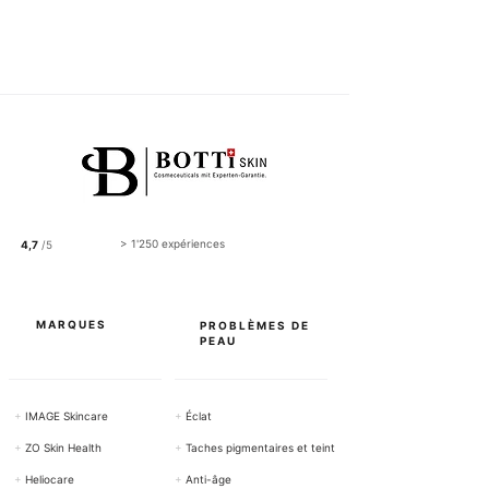
Taxe Incluse
2
2
.
5
0
C
H
F
p
a
r
1
0
0
> 1'250 expériences
4,7
/5
G
r
a
m
m
MARQUES
PROBLÈMES DE
e
PEAU
s
+
IMAGE Skincare
+
Éclat
+
ZO Skin Health
+
Taches pigmentaires et teint
+
Heliocare
+
Anti-âge