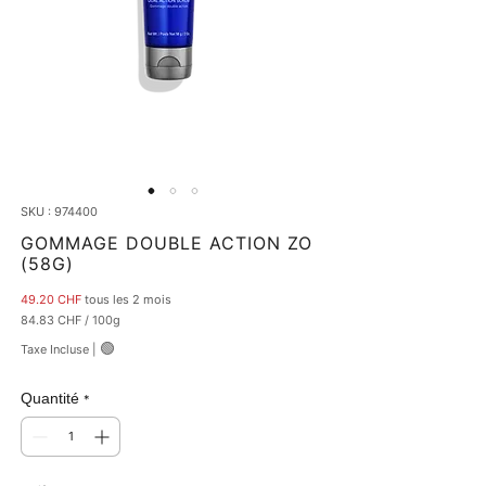
SKU : 974400
GOMMAGE DOUBLE ACTION ZO
(58G)
Prix
49.20 CHF
tous les 2 mois
84.83 CHF
/
100g
84.83 CHF
🟢
Taxe Incluse
|
pour
100
Grammes
Quantité
*