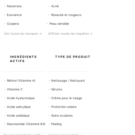
+
Neostrata
+
Acné
+
Exuviance
+
Rosacée et rougeurs
+
Cyspera
+
Peau sensible
Voir toutes les marques →
Afficher toutes les requêtes →
INGRÉDIENTS
TYPE DE PRODUIT
ACTIFS
+
Rétinol (Vitamine A)
+
Nettoyage / Nettoyant
+
Vitamine C
+
Sérums
+
Acide hyaluronique
+
Crème pour le visage
+
Acide salicylique
+
Protection solaire
+
Acide azélaïque
+
Soins oculaires
+
Niacinamide (Vitamine B3)
+
Peeling
Tous les ingrédients actifs →
Voir tous les produits →