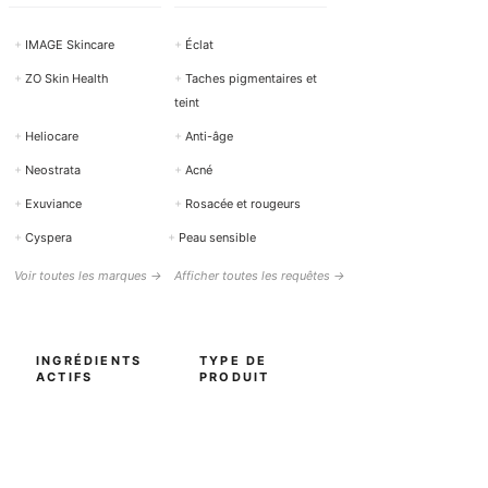
+
IMAGE Skincare
+
Éclat
+
ZO Skin Health
+
Taches pigmentaires et
teint
+
Heliocare
+
Anti-âge
+
Neostrata
+
Acné
+
Exuviance
+
Rosacée et rougeurs
+
Cyspera
+
Peau sensible
Voir toutes les marques →
Afficher toutes les requêtes →
INGRÉDIENTS
TYPE DE
ACTIFS
PRODUIT
+
Rétinol (Vitamine A)
+
Nettoyage / Nettoyant
+
Vitamine C
+
Sérums