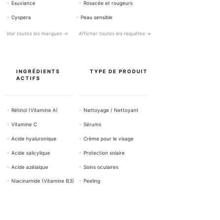
+
Exuviance
+
Rosacée et rougeurs
+
Cyspera
+
Peau sensible
Voir toutes les marques →
Afficher toutes les requêtes →
INGRÉDIENTS
TYPE DE PRODUIT
ACTIFS
+
Rétinol (Vitamine A)
+
Nettoyage / Nettoyant
+
Vitamine C
+
Sérums
+
Acide hyaluronique
+
Crème pour le visage
+
Acide salicylique
+
Protection solaire
+
Acide azélaïque
+
Soins oculaires
+
Niacinamide (Vitamine B3)
+
Peeling
Tous les ingrédients actifs →
Voir tous les produits →