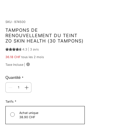
SKU : 974500
TAMPONS DE
RENOUVELLEMENT DU TEINT
ZO SKIN HEALTH (30 TAMPONS)
4.3 | 3 avis
La note est de 4.3 sur cinq étoiles selon 3 avis
Prix
36.18 CHF
tous les 2 mois
🟢
Taxe Incluse
|
Quantité
*
Tarifs
*
Achat unique
38.90 CHF