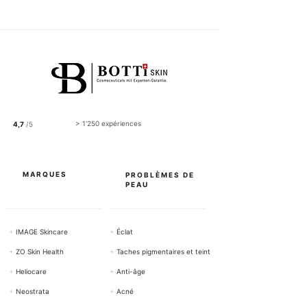
5
0
C
H
F
p
a
r
1
0
0
> 1'250 expériences
4,7
/5
G
r
a
m
m
MARQUES
PROBLÈMES DE
e
PEAU
s
+
IMAGE Skincare
+
Éclat
+
ZO Skin Health
+
Taches pigmentaires et teint
+
Heliocare
+
Anti-âge
+
Neostrata
+
Acné