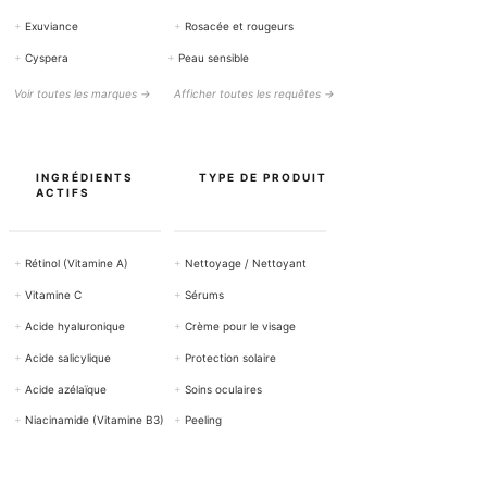
+
Exuviance
+
Rosacée et rougeurs
+
Cyspera
+
Peau sensible
Voir toutes les marques →
Afficher toutes les requêtes →
INGRÉDIENTS
TYPE DE PRODUIT
ACTIFS
+
Rétinol (Vitamine A)
+
Nettoyage / Nettoyant
+
Vitamine C
+
Sérums
+
Acide hyaluronique
+
Crème pour le visage
+
Acide salicylique
+
Protection solaire
+
Acide azélaïque
+
Soins oculaires
+
Niacinamide (Vitamine B3)
+
Peeling
Tous les ingrédients actifs →
Voir tous les produits →