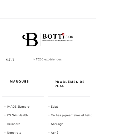
.
5
0
C
H
F
p
a
r
1
0
0
> 1'250 expériences
4,7
/5
G
r
a
m
m
MARQUES
PROBLÈMES DE
e
PEAU
s
+
IMAGE Skincare
+
Éclat
+
ZO Skin Health
+
Taches pigmentaires et teint
+
Heliocare
+
Anti-âge
+
Neostrata
+
Acné