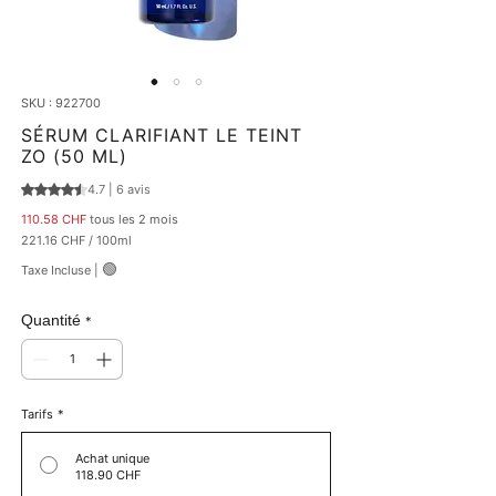
SKU : 922700
SÉRUM CLARIFIANT LE TEINT
ZO (50 ML)
4.7 | 6 avis
La note est de 4.7 sur cinq étoiles selon 6 avis
Prix
110.58 CHF
tous les 2 mois
221.16 CHF
/
100ml
221.16 CHF
🟢
Taxe Incluse
|
pour
100
Millilitres
Quantité
*
Tarifs
*
Achat unique
118.90 CHF