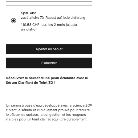
Spar-Abo
zusätzliche 7% Rabatt auf jede Lieferung
110.58 CHF
tous les 2 mois jusqu'à
annulation
Ajouter au panier
S'abonner
Découvrez le secret d'une peau éclatante avec le
Sérum Clarifiant de Teint ZO !
Un sérum à base d'eau développé avec la science ZO®
ciblant le sébum et cliniquement prouvé pour réduire
le sébum de surface, la congestion et les rougeurs
visibles pour un teint clair et équilibré durablement.