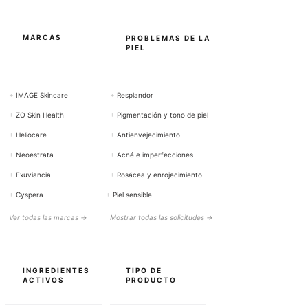
r
a
m
o
MARCAS
PROBLEMAS DE LA
s
PIEL
+
IMAGE Skincare
+
Resplandor
+
ZO Skin Health
+
Pigmentación y tono de piel
+
Heliocare
+
Antienvejecimiento
+
Neoestrata
+
Acné e imperfecciones
+
Exuviancia
+
Rosácea y enrojecimiento
+
Cyspera
+
Piel sensible
Ver todas las marcas →
Mostrar todas las solicitudes →
INGREDIENTES
TIPO DE
ACTIVOS
PRODUCTO