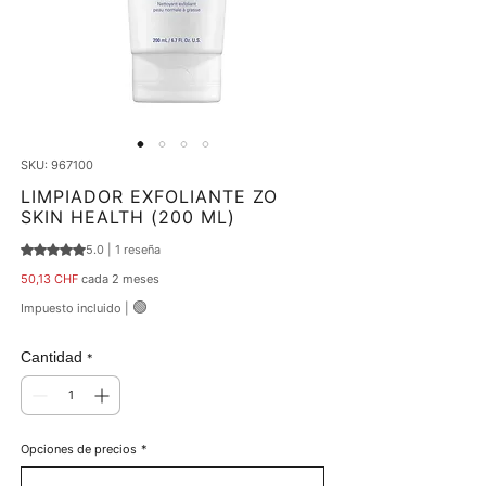
SKU: 967100
LIMPIADOR EXFOLIANTE ZO
SKIN HEALTH (200 ML)
5.0 | 1 reseña
Según 1 reseña, la calificación es de 5.0 de 5 estrellas
Precio
50,13 CHF
cada 2 meses
🟢
Impuesto incluido
|
Cantidad
*
Opciones de precios
*