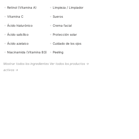
+
Retinol (Vitamina A)
+
Limpieza / Limpiador
+
Vitamina C
+
Sueros
+
Ácido hialurónico
+
Crema facial
+
Ácido salicílico
+
Protección solar
+
Ácido azelaico
+
Cuidado de los ojos
+
Niacinamida (Vitamina B3)
+
Peeling
Mostrar todos los ingredientes
Ver todos los productos →
activos →
AYUDA Y CONTACTO
BOTTiSKIN Suiza
una empresa de Botti Group GmbH
+41 (0) 76 765 66 47
info@bottiskin.ch