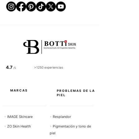
4.7
>1250 experiencias
/5
MARCAS
PROBLEMAS DE LA
PIEL
+
IMAGE Skincare
+
Resplandor
+
ZO Skin Health
+
Pigmentación y tono de
piel