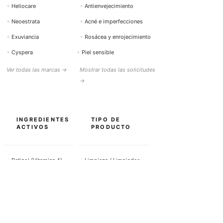
+
Heliocare
+
Antienvejecimiento
+
Neoestrata
+
Acné e imperfecciones
+
Exuviancia
+
Rosácea y enrojecimiento
+
Cyspera
+
Piel sensible
Ver todas las marcas →
Mostrar todas las solicitudes
→
INGREDIENTES
TIPO DE
ACTIVOS
PRODUCTO
+
Retinol (Vitamina A)
+
Limpieza / Limpiador
+
Vitamina C
+
Sueros
+
Ácido hialurónico
+
Crema facial
+
Ácido salicílico
+
Protección solar
+
Ácido azelaico
+
Cuidado de los ojos