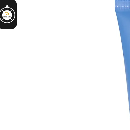
%
RABATT