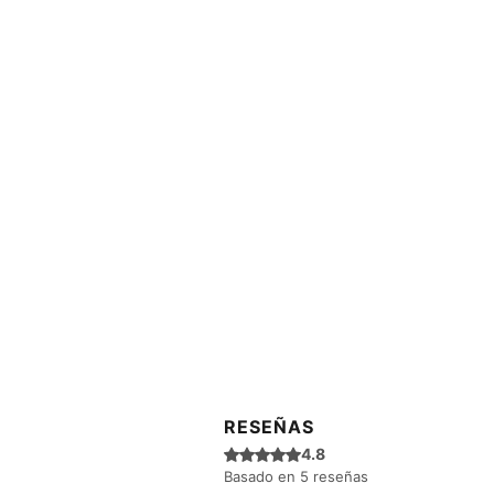
RESEÑAS
Obtuvo 4,8 de 5 estrellas.
4.8
Basado en 5 reseñas