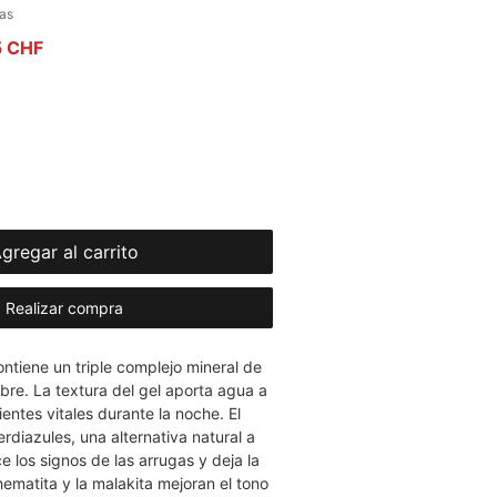
la calificación es de 4.8 de 5 estrellas
ñas
Precio de oferta
5 CHF
gregar al carrito
Realizar compra
ontiene un triple complejo mineral de
bre. La textura del gel aporta agua a
rientes vitales durante la noche. El
rdiazules, una alternativa natural a
ce los signos de las arrugas y deja la
hematita y la malakita mejoran el tono