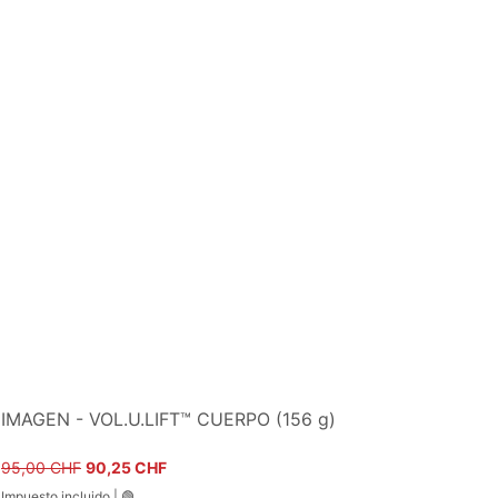
IMAGEN - VOL.U.LIFT™ CUERPO (156 g)
Precio
Precio de oferta
95,00 CHF
90,25 CHF
Impuesto incluido
|
🟢