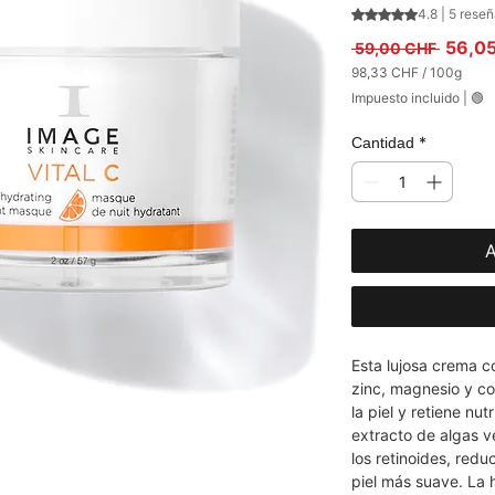
Según 5 reseñas, 
4.8 | 5 rese
Precio
56,0
 59,00 CHF 
98,33 CHF
/
100g
98,33 CHF
Impuesto incluido
|
🟢
por
100
Gramos
*
Cantidad
A
Esta lujosa crema c
zinc, magnesio y co
la piel y retiene nut
extracto de algas ve
los retinoides, redu
piel más suave. La 