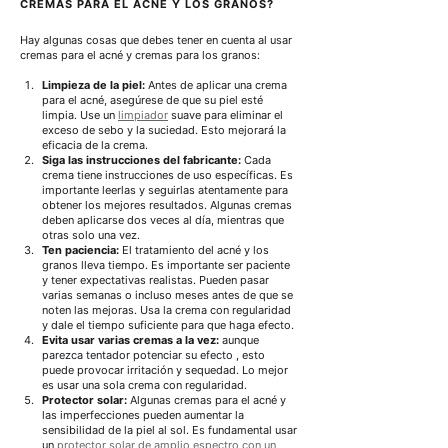
CREMAS PARA EL ACNÉ Y LOS GRANOS?
Hay algunas cosas que debes tener en cuenta al usar 
cremas para el acné y cremas para los granos:
Limpieza de la piel:
Antes de aplicar una crema 
para el acné, asegúrese de que su piel esté 
limpia. Use un
limpiador
 suave 
para eliminar el 
exceso de sebo y la suciedad. Esto mejorará la 
eficacia de la crema.
Siga las instrucciones del fabricante:
Cada 
crema tiene instrucciones de uso específicas. Es 
importante leerlas y seguirlas atentamente para 
obtener los mejores resultados. Algunas cremas 
deben aplicarse dos veces al día, mientras que 
otras solo una vez.
Ten paciencia:
El tratamiento del acné y los 
granos lleva tiempo. Es importante ser paciente 
y tener expectativas realistas. Pueden pasar 
varias semanas o incluso meses antes de que se 
noten las mejoras. Usa la crema con regularidad 
y dale el tiempo suficiente para que haga efecto.
Evita usar varias cremas a la vez:
 aunque 
parezca tentador potenciar su efecto
, esto 
puede provocar irritación y sequedad. Lo mejor 
es usar una sola crema con regularidad.
Protector solar:
Algunas cremas para el acné y 
las imperfecciones pueden aumentar la 
sensibilidad de la piel al sol.
Es fundamental usar 
un
protector solar de amplio espectro con un 