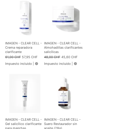
,
6
8
7
0
C
C
H
H
F
F
p
p
o
o
r
r
1
IMAGEN - CLEAR CELL -
IMAGEN - CLEAR CELL -
1
0
Crema reparadora
Almohadillas clarificantes
0
0
clarificante
salicílicas
0
M
Precio
Precio de oferta
Precio
Precio de oferta
61,00 CHF
57,95 CHF
48,00 CHF
45,60 CHF
M
i
i
l
Impuesto incluido
|
🟢
Impuesto incluido
|
🟢
l
i
i
l
l
i
i
t
t
r
r
o
o
IMAGEN - CLEAR CELL -
IMAGEN - CLEAR CELL -
Gel salicílico clarificante
Suero Restaurador sin
para manchas
aceite (28g)