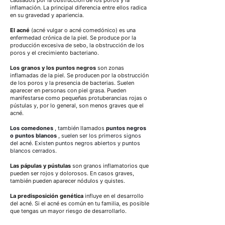
inflamación. La principal diferencia entre ellos radica 
en su gravedad y apariencia.
El acné
(acné vulgar o acné comedónico) es una 
enfermedad crónica de la piel. Se produce por la 
producción excesiva de sebo, la obstrucción de los 
poros y el crecimiento bacteriano.
Los granos y los puntos negros
son zonas 
inflamadas de la piel. Se producen por la obstrucción 
de los poros y la presencia de bacterias. Suelen 
aparecer en personas con piel grasa. Pueden 
manifestarse como pequeñas protuberancias rojas o 
pústulas y, por lo general, son menos graves que el 
acné.
Los comedones
, también
 llamados 
puntos negros 
o puntos blancos
, suelen ser los primeros signos 
del acné. Existen puntos negros abiertos y puntos 
blancos cerrados.
Las pápulas y pústulas
 son granos inflamatorios que 
pueden ser rojos y dolorosos. En casos graves, 
también pueden aparecer nódulos y quistes.
La predisposición genética
 influye en el desarrollo 
del acné. Si el acné es común en tu familia, es posible 
que tengas un mayor riesgo de desarrollarlo.