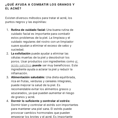
¿QUÉ AYUDA A COMBATIR LOS GRANOS Y 
EL ACNÉ?
Existen diversos métodos para tratar el acné, los 
puntos negros y las espinillas:
Rutina de cuidado facial:
Una buena rutina de 
cuidado facial es importante para combatir 
estos problemas de la piel. La limpieza y el 
cuidado regulares del rostro con un limpiador 
suave ayudan a eliminar el exceso de sebo y 
suciedad.
La exfoliación
puede ayudar a eliminar las 
células muertas de la piel y desobstruir los 
poros.
Usar productos con ingredientes como
el 
ácido salicílico
puede
ser muy beneficioso. Este 
ingrediente ayuda a aclarar la piel y reducir la 
inflamación.
Alimentación saludable:
Una dieta equilibrada, 
rica en frutas, verduras y cereales integrales, 
puede mejorar la salud de la piel.
Es 
recomendable evitar los alimentos grasos y 
azucarados, ya que pueden aumentar el riesgo 
de granos y acné.
Dormir lo suficiente y controlar el estrés:
Dormir bien y controlar el estrés son importantes 
para mantener una piel sana. El estrés puede 
provocar cambios hormonales que pueden 
empeorar los brotes y el acné. Es importante 