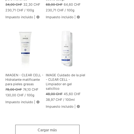
Precio
Precio de oferta
Precio
Precio de oferta
34,00 CHF
32,30 CHF
68,00 CHF
64,60 CHF
230,71 CHF
/
100g
230,71 CHF
/
100g
2
2
Impuesto incluido
|
🟢
Impuesto incluido
|
🟢
3
3
0
0
,
,
7
7
1
1
C
C
H
H
F
F
p
p
o
o
r
r
1
1
IMAGEN - CLEAR CELL -
IMAGE Cuidado de la piel
0
0
Hidratante matificante
- CLEAR CELL -
0
0
para pieles grasas
Limpiador en gel
G
G
salicílico
Precio
Precio de oferta
78,00 CHF
74,10 CHF
r
r
Precio
Precio de oferta
48,00 CHF
45,60 CHF
130,00 CHF
/
100g
a
a
1
38,97 CHF
/
100ml
m
m
Impuesto incluido
|
🟢
3
3
o
o
Impuesto incluido
|
🟢
0
8
s
s
,
,
0
9
0
7
Cargar más
C
C