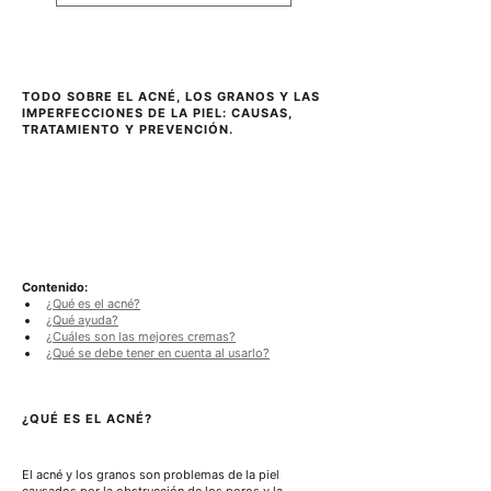
H
H
F
F
p
p
o
o
r
r
1
1
TODO SOBRE EL ACNÉ, LOS GRANOS Y LAS 
0
0
IMPERFECCIONES DE LA PIEL: CAUSAS, 
0
0
TRATAMIENTO Y PREVENCIÓN.
G
M
r
i
a
l
m
i
o
l
s
i
t
r
o
Contenido:
¿Qué es el acné?
¿Qué ayuda?
¿Cuáles son las mejores cremas?
¿Qué se debe tener en cuenta al usarlo?
¿QUÉ ES EL ACNÉ?
El acné y los granos son problemas de la piel 
causados por la obstrucción de los poros y la 