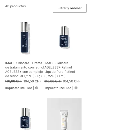
48 productos
Filtrar y ordenar
IMAGE Skincare - Crema
IMAGE Skincare -
de tratamiento con retinol
AGELESS+ Retinol
AGELESS+ con complejo
Líquido Puro Retinol
de retinol al 1,2 % (50 g)
0,75% (30 ml)
Precio
Precio de oferta
Precio
Precio de oferta
110,00 CHF
104,50 CHF
110,00 CHF
104,50 CHF
Impuesto incluido
|
🟢
Impuesto incluido
|
🟢