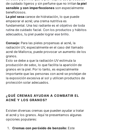
de cuidado ligeros y sin perfume que no irritan 
la piel 
sensible y con imperfecciones
 son especialmente 
beneficiosos.
La piel seca
 carece de hidratación, lo que puede 
empeorar el acné; una crema nutritiva es 
fundamental. 
Una tez radiante es el objetivo de toda 
rutina de cuidado facial. Con los productos y hábitos 
adecuados, tu piel puede lograr ese brillo.
Consejo:
 Para las pieles propensas al acné, la 
radiación UV, especialmente en el caso del llamado 
acné de Mallorca, puede provocar un aumento de los 
granos.
Esto se debe a que la radiación UV estimula la 
producción de sebo, lo que facilita la aparición de 
granos en la piel. Por lo tanto, es especialmente 
importante que las personas con acné se protejan de 
la exposición excesiva al sol y utilicen productos de 
protección solar adecuados.
¿QUÉ CREMAS AYUDAN A COMBATIR EL 
ACNÉ Y LOS GRANOS?
Existen diversas cremas que pueden ayudar a tratar 
el acné y los granos. Aquí te presentamos algunas 
opciones populares:
Cremas con peróxido de benzoilo:
Este 