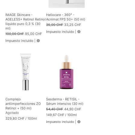
IMAGE Skincare -
Heliocare - 360° -
AGELESS+ Retinol Retinol
Acnimat FPS 50+ (50 ml)
líquido puro 0,3 % (30
Precio
Precio de oferta
35,00 CHF
33,25 CHF
ml)
Impuesto incluido
|
🟢
Precio
Precio de oferta
100,00 CHF
95,00 CHF
Impuesto incluido
|
🟢
Complejo
Sesderma - RETISIL -
antiimperfecciones ZO
Sérum intensivo (30 ml)
Retinol + (50 ml)
Precio
Precio de oferta
54,40 CHF
44,90 CHF
Agotado
149,67 CHF
/
100ml
329,80 CHF
/
100ml
1
Impuesto incluido
|
🟢
3
4
2
9
9
,