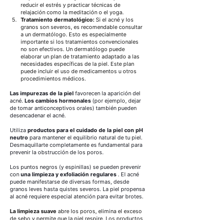
reducir el estrés y practicar técnicas de 
relajación como la meditación o el yoga.
Tratamiento dermatológico:
Si el acné y los 
granos son severos, es recomendable consultar 
a un dermatólogo. Esto es especialmente 
importante si los tratamientos convencionales 
no son efectivos.
Un dermatólogo puede 
elaborar un plan de tratamiento adaptado a las 
necesidades específicas de la piel. Este plan 
puede incluir el uso de medicamentos u otros 
procedimientos médicos.
Las impurezas de la piel
favorecen la aparición del 
acné.
Los cambios hormonales
(por ejemplo, dejar 
de tomar anticonceptivos orales) también pueden 
desencadenar el acné.
Utiliza
productos para el cuidado de la piel con pH 
neutro
para mantener el equilibrio natural de tu piel. 
Desmaquillarte completamente es fundamental para 
prevenir la obstrucción de los poros.
Los puntos negros (y espinillas) se pueden prevenir 
con
una limpieza y exfoliación regulares
. El acné 
puede manifestarse de diversas formas, desde 
granos leves hasta quistes severos. La piel propensa 
al acné requiere especial atención para evitar brotes.
La limpieza suave
 abre los poros, elimina el exceso 
de sebo y permite que la piel respire. Los productos 