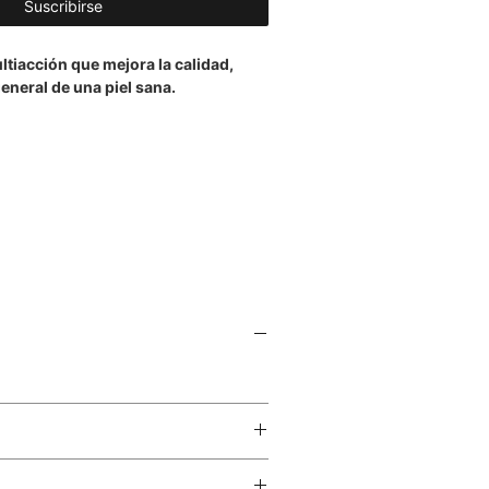
Suscribirse
tiacción que mejora la calidad,
eneral de una piel sana.
che sobre la piel limpia y seca.