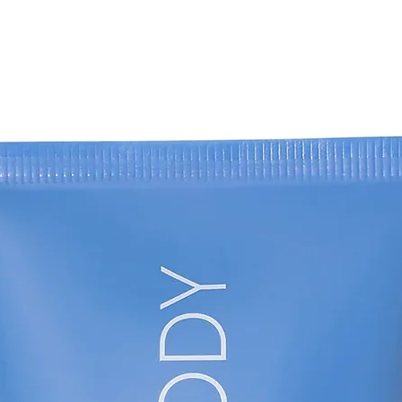
Agua/agua/agua, glic
vaselina, cloruro de 
cetílico, estearato 
dimeticona, harina 
de polimetilo, palmi
araquidílico, alcohol
Benzoato de alquilo 
tocoferilo, filtrado
Saccharomyces, EDTA
oleílico, fosfolípidos
de adenosina, prote
ascórbico, palmitato
HCl, Papaína, extra
Sinensis, extracto d
Saccharomyces cerev
polisorbato 20, ca
Saccharomyces/mag
Saccharomyces/hier
Saccharomyces/cob
de silicio, Saccharo