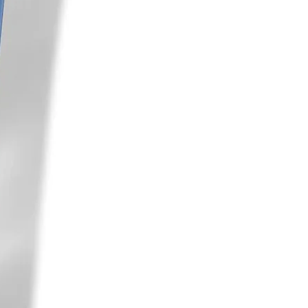
2-hexanodiol, diacetilboldina, ácido
noxietanol.
mente buscando innovaciones y
 nuevas normativas. Dependiendo de
ompró el producto, la lista de
e sitio web puede diferir del empaque
ulte el empaque del producto para
 sobre los ingredientes específicos