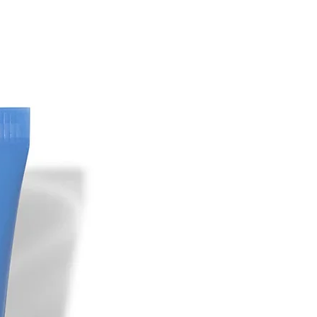
erina, triglicérido caprílico/cáprico,
distearildimonio, butilenglicol, alcohol
de PEG-100, estearato de glicerilo,
de avena sativa (avena), metacrilato
tato de isopropilo, urea, Alcohol
 behenílico, triacetato de pantenilo,
C12-15, linoleato de etilo, acetato de
s de lisado de fermento de
 disódico, acetiltirosina, alcohol
, retinol, prolina, ubiquinona, trifosfato
ína vegetal hidrolizada, ácido
 de retinilo, tocoferol, glucosamina.
cto de raíz de Angelica Polymorpha
e Laminaria Digitata, extracto de
isiae, glucósido de araquidil,
rbómero, betaglucano, fermento de
nesio, fermento de
ro, fermento de
re, algina, Saccharomyces/fermento
myces/fermento de zinc, caprililglicol,