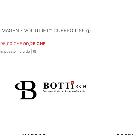
IMAGEN - VOL.U.LIFT™ CUERPO (156 g)
Precio
Precio de oferta
95,00 CHF
90,25 CHF
Impuesto incluido
|
🟢