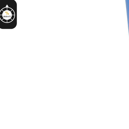
%
RABATT