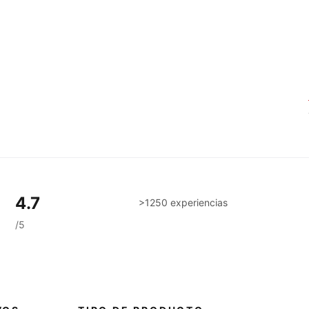
4.7
>1250 experiencias
/5