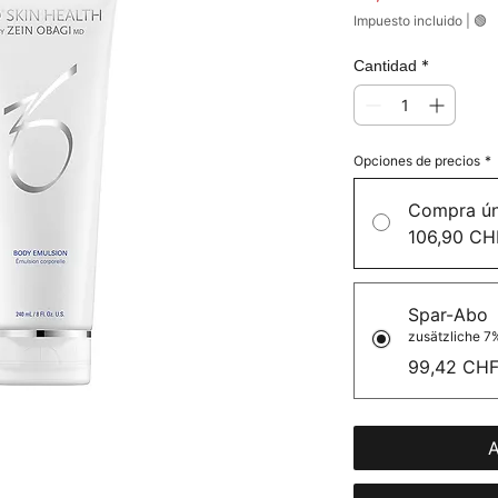
Impuesto incluido
|
🟢
*
Cantidad
Opciones de precios
*
Compra ún
106,90 CH
Spar-Abo
zusätzliche 7%
99,42 CH
A