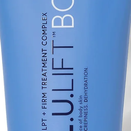
cloruro de sodio, 1,
deshidroacético, fe
Estamos constante
adaptándonos a las
cuándo y dónde se c
ingredientes de est
del producto. Cons
obtener información
de su producto.