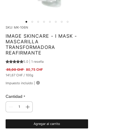
SKU: MK-106N
IMAGE SKINCARE - I MASK -
MASCARILLA
TRANSFORMADORA
REAFIRMANTE
5.0 | 1 reseña
Según 1 reseña, la calificación es de 5.0 de 5 estrellas
Precio
Precio de oferta
 85,00 CHF 
80,75 CHF
141,67 CHF
/
100g
141,67 CHF
🟢
Impuesto incluido
|
por
100
Gramos
Cantidad
*
Agregar al carrito