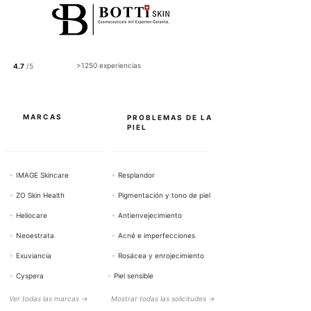
p
o
r
1
0
0
>1250 experiencias
4.7
/5
G
r
a
m
o
MARCAS
PROBLEMAS DE LA
s
PIEL
+
IMAGE Skincare
+
Resplandor
+
ZO Skin Health
+
Pigmentación y tono de piel
+
Heliocare
+
Antienvejecimiento
+
Neoestrata
+
Acné e imperfecciones
+
Exuviancia
+
Rosácea y enrojecimiento
+
Cyspera
+
Piel sensible
Ver todas las marcas →
Mostrar todas las solicitudes →