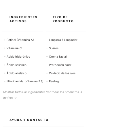
INGREDIENTES
TIPO DE
ACTIVOS
PRODUCTO
+
Retinol (Vitamina A)
+
Limpieza / Limpiador
+
Vitamina C
+
Sueros
+
Ácido hialurónico
+
Crema facial
+
Ácido salicílico
+
Protección solar
+
Ácido azelaico
+
Cuidado de los ojos
+
Niacinamida (Vitamina B3)
+
Peeling
Mostrar todos los ingredientes
Ver todos los productos →
activos →
AYUDA Y CONTACTO