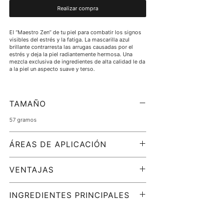
Realizar compra
El “Maestro Zen” de tu piel para combatir los signos
visibles del estrés y la fatiga. La mascarilla azul
brillante contrarresta las arrugas causadas por el
estrés y deja la piel radiantemente hermosa. Una
mezcla exclusiva de ingredientes de alta calidad le da
a la piel un aspecto suave y terso.
TAMAÑO
57 gramos
ÁREAS DE APLICACIÓN
Para ser utilizado con:
VENTAJAS
todo tipo de piel
signos visibles de estrés
Apoya la capacidad de la piel para resistir el estrés.
piel cansada y apagada
Mejora la apariencia de la estructura, firmeza y
INGREDIENTES PRINCIPALES
piel envejecida/madura
elasticidad de la piel y revitaliza el cutis cansado.
piel seca
Agua/Aqua/Eau, jugo de hoja de Aloe Barbadensis,
Solicitud:
polimetacrilato de glicerilo, glicerina, bentonita,