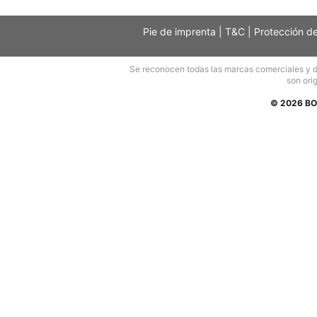
Pie de imprenta
|
T&C
|
Protección d
Se reconocen todas las marcas comerciales y der
son orig
© 2026 BO