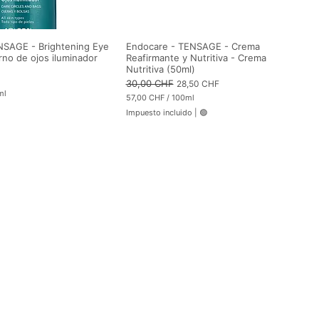
NSAGE - Brightening Eye
Endocare - TENSAGE - Crema
no de ojos iluminador
Reafirmante y Nutritiva - Crema
Nutritiva (50ml)
Precio
30,00 CHF
Precio de oferta
28,50 CHF
ml
57,00 CHF
/
100ml
5
Impuesto incluido
|
🟢
7
,
0
0
C
H
F
p
o
r
1
0
0
M
i
l
i
l
i
t
r