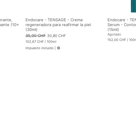
rante,
Endocare - TENSAGE - Crema
Endocare - TE
mante (10x
regeneradora para reafirmar la piel
Serum - Contor
(30ml)
(15ml)
Agotado
Precio
35,00 CHF
Precio de oferta
30,80 CHF
152,00 CHF
/
100
102,67 CHF
/
100ml
1
1
5
Impuesto incluido
|
🟢
0
2
2
,
,
0
6
0
7
C
C
H
H
F
F
p
p
o
o
r
r
1
1
0
0
0
0
M
M
i
i
l
l
i
i
l
l
i
i
t
t
r