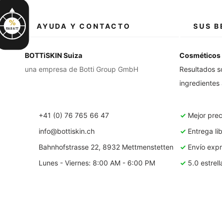
%
AYUDA Y CONTACTO
SUS B
RABATT
BOTTiSKIN Suiza
Cosméticos 
una empresa de Botti Group GmbH
Resultados s
ingredientes
+41 (0) 76 765 66 47
✓
Mejor prec
info@bottiskin.ch
✓
Entrega li
Bahnhofstrasse 22, 8932 Mettmenstetten
✓
Envío expré
Lunes - Viernes: 8:00 AM - 6:00 PM
✓
5.0 estrell