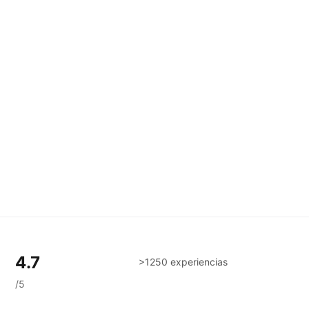
o
4.7
>1250 experiencias
/5