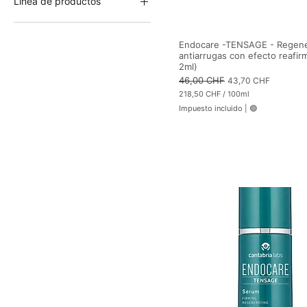
Línea de productos
TENSAGE
Endocare -TENSAGE - Regene
antiarrugas con efecto reafir
2ml)
Precio
46,00 CHF
Precio de oferta
43,70 CHF
218,50 CHF
/
100ml
2
Impuesto incluido
|
🟢
1
8
,
5
0
C
H
F
p
o
r
1
0
0
M
i
l
i
l
i
t