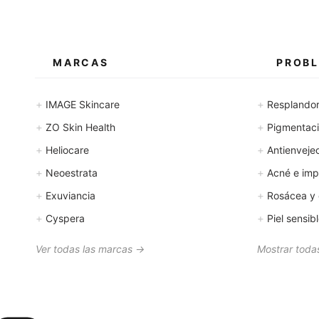
t
r
o
MARCAS
PROBL
+
+
IMAGE Skincare
Resplando
+
+
ZO Skin Health
Pigmentació
+
+
Heliocare
Antienveje
+
+
Neoestrata
Acné e imp
+
+
Exuviancia
Rosácea y 
+
+
Cyspera
Piel sensib
Ver todas las marcas →
Mostrar todas