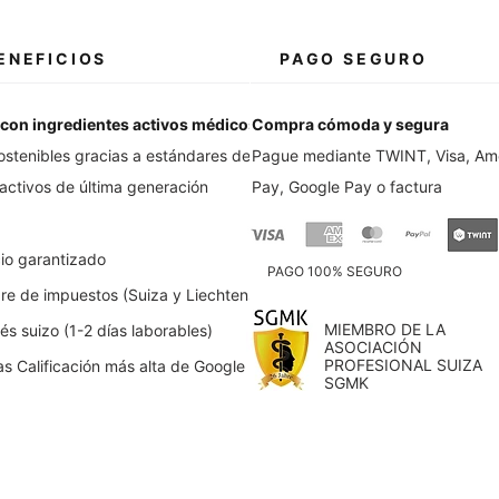
ENEFICIOS
PAGO SEGURO
con ingredientes activos médicos
Compra cómoda y segura
ostenibles gracias a estándares de
Pague mediante TWINT, Visa, Ame
 activos de última generación
Pay, Google Pay o factura
io garantizado
PAGO 100% SEGURO
bre de impuestos (Suiza y Liechtenstein)
MIEMBRO DE LA
s suizo (1-2 días laborables)
ASOCIACIÓN
PROFESIONAL SUIZA
as Calificación más alta de Google
SGMK