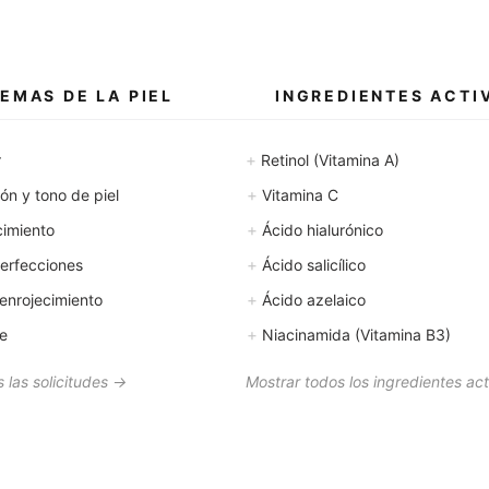
EMAS DE LA PIEL
INGREDIENTES ACTI
+
r
Retinol (Vitamina A)
+
n y tono de piel
Vitamina C
+
cimiento
Ácido hialurónico
+
erfecciones
Ácido salicílico
+
enrojecimiento
Ácido azelaico
+
le
Niacinamida (Vitamina B3)
 las solicitudes →
Mostrar todos los ingredientes ac