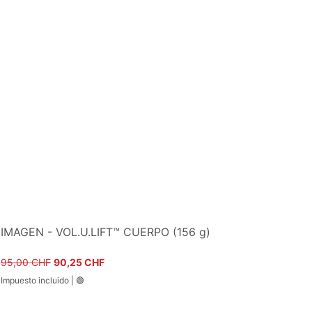
IMAGEN - VOL.U.LIFT™ CUERPO (156 g)
Precio
Precio de oferta
95,00 CHF
90,25 CHF
Impuesto incluido
|
🟢