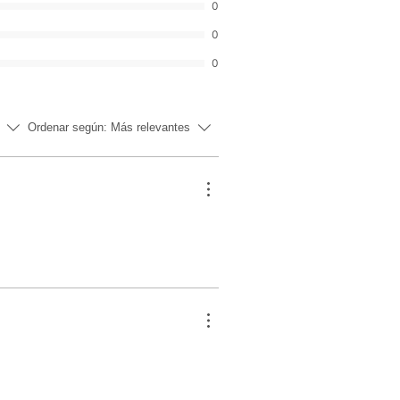
0
ara pieles desvitalizadas: proporciona
0
l inmediato y elimina los signos de
0
ento después del tratamiento
Ordenar según:
Más relevantes