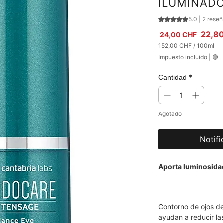
ILUMINADO
Según 2 reseñas, 
5.0 | 2 rese
Precio
22,8
 24,00 CHF 
152,00 CHF
/
100ml
152,00 CHF
Impuesto incluido
|
🟢
por
100
Mililitro
*
Cantidad
Agotado
Notifi
Aporta luminosidad
Contorno de ojos de
ayudan a reducir las