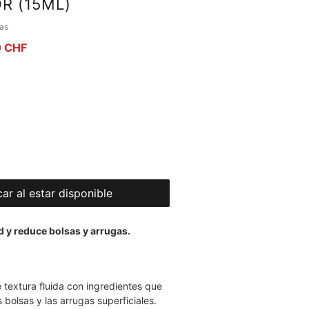
R (15ML)
la calificación es de 5.0 de 5 estrellas
ñas
Precio de oferta
0 CHF
car al estar disponible
 y reduce bolsas y arrugas.
 textura fluida con ingredientes que
 bolsas y las arrugas superficiales.