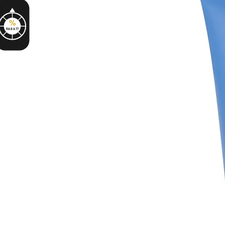
%
RABATT