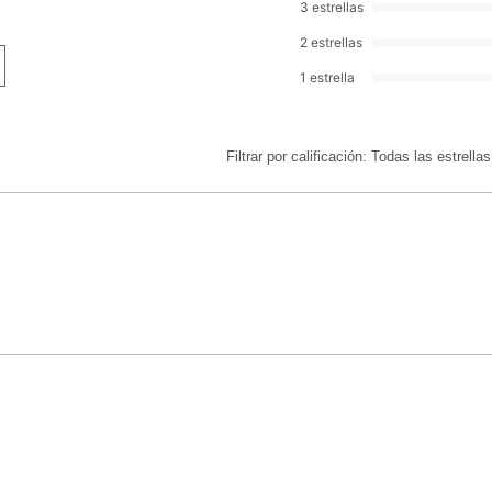
.
3 estrellas
Tratamiento flash p
2 estrellas
un buen efecto facia
fatiga.
1 estrella
Ideal como complem
Filtrar por calificación:
Todas las estrellas
técnico.