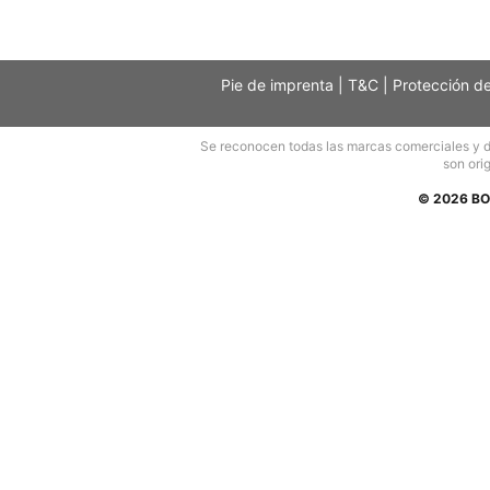
Pie de imprenta
|
T&C
|
Protección d
Se reconocen todas las marcas comerciales y der
son orig
© 2026 BO