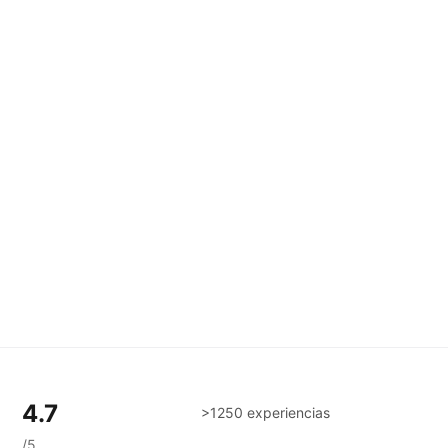
4.7
>1250 experiencias
/5