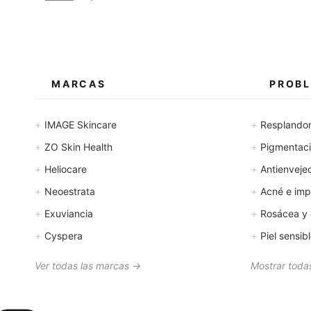
MARCAS
PROBL
+
+
IMAGE Skincare
Resplando
+
+
ZO Skin Health
Pigmentació
+
+
Heliocare
Antienveje
+
+
Neoestrata
Acné e imp
+
+
Exuviancia
Rosácea y 
+
+
Cyspera
Piel sensib
Ver todas las marcas →
Mostrar todas