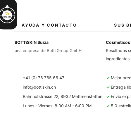
%
RABATT
AYUDA Y CONTACTO
SUS B
BOTTiSKIN Suiza
Cosméticos 
una empresa de Botti Group GmbH
Resultados s
ingredientes
+41 (0) 76 765 66 47
✓
Mejor prec
info@bottiskin.ch
✓
Entrega li
Bahnhofstrasse 22, 8932 Mettmenstetten
✓
Envío expré
Lunes - Viernes: 8:00 AM - 6:00 PM
✓
5.0 estrell