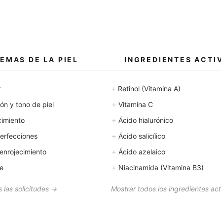
EMAS DE LA PIEL
INGREDIENTES ACTI
+
r
Retinol (Vitamina A)
+
n y tono de piel
Vitamina C
+
cimiento
Ácido hialurónico
+
erfecciones
Ácido salicílico
+
enrojecimiento
Ácido azelaico
+
le
Niacinamida (Vitamina B3)
 las solicitudes →
Mostrar todos los ingredientes ac