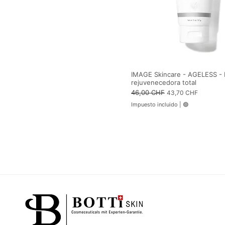
s
IMAGE Skincare - AGELESS - M
rejuvenecedora total
Precio
46,00 CHF
Precio de oferta
43,70 CHF
Impuesto incluido
|
🟢