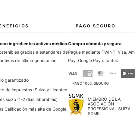
ENEFICIOS
PAGO SEGURO
con ingredientes activos médicos
Compra cómoda y segura
ostenibles gracias a estándares de
Pague mediante TWINT, Visa, Ame
 activos de última generación
Pay, Google Pay o factura
io garantizado
PAGO 100% SEGURO
bre de impuestos (Suiza y Liechtenstein)
MIEMBRO DE LA
s suizo (1-2 días laborables)
ASOCIACIÓN
PROFESIONAL SUIZA
as Calificación más alta de Google
SGMK