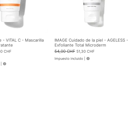
 - VITAL C - Mascarilla
IMAGE Cuidado de la piel - AGELESS -
ratante
Exfoliante Total Microderm
io de oferta
Precio
54,00 CHF
Precio de oferta
50 CHF
51,30 CHF
Impuesto incluido
|
🟢
|
🟢