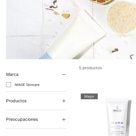
5 productos
Marca
IMAGE Skincare
Mejor
Productos
Crema anti-envejecimiento
Glow up - tez radiante
Preocupaciones
Hidratación
Acné, espinillas y piel impura
Máscaras