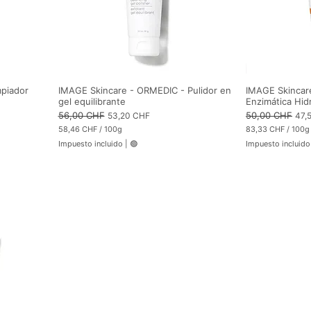
mpiador
IMAGE Skincare - ORMEDIC - Pulidor en
IMAGE Skincare
gel equilibrante
Enzimática Hid
Precio
56,00 CHF
Precio de oferta
Precio
50,00 CHF
Prec
53,20 CHF
47,
58,46 CHF
/
100g
83,33 CHF
/
100g
5
8
Impuesto incluido
|
🟢
Impuesto incluido
8
3
,
,
4
3
6
3
C
C
H
H
F
F
p
p
o
o
r
r
1
1
0
0
0
0
G
G
r
r
a
a
m
m
o
o