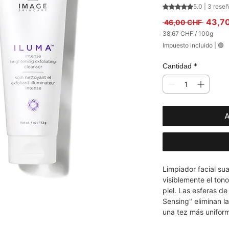
Según 3 reseñas, 
5.0 | 3 rese
Precio
43,7
 46,00 CHF 
38,67 CHF
/
100g
38,67 CHF
Impuesto incluido
|
🟢
por
100
Gramos
*
Cantidad
A
Limpiador facial sua
visiblemente el tono
piel. Las esferas d
Sensing" eliminan la
una tez más uniform