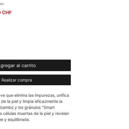
la calificación es de 5.0 de 5 estrellas
ñas
Precio de oferta
0 CHF
gregar al carrito
Realizar compra
ve que elimina las impurezas, unifica
 de la piel y limpia eficazmente la
e bambú y los gránulos "Smart
s células muertas de la piel y revelan
e y equilibrada.