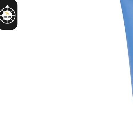
%
RABATT