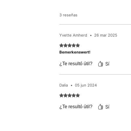
3 reseñas
Yvette Amherd
•
26 mar 2025
Obtuvo 5 de 5 estrellas.
Bemerkenswert!
Sí
¿Te resultó útil?
Dalia
•
05 jun 2024
Obtuvo 5 de 5 estrellas.
Sí
¿Te resultó útil?