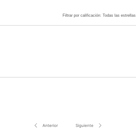
limoneno, metil cocoi
celulosa microcristal
Filtrar por calificación:
decilglucósido, ace
Todas las estrellas
hierro (Ci 77492), 
chinensis (jojoba), c
sílice, ultramarinos 
de Epilobium angust
de potasio, Edta te
Camellia Sinensis, 
(sauce), algina, ext
(regaliz), extracto d
de raíz de Panax Gi
de sodio, hidróxido
Hacemos todo lo po
lista de ingrediente
INCI pueden cambia
listados estén compl
errores. Para conoce
consulte el embalaj
Anterior
Siguiente