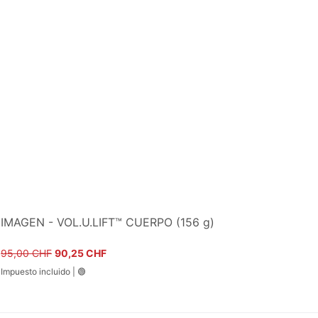
IMAGEN - VOL.U.LIFT™ CUERPO (156 g)
Precio
Precio de oferta
95,00 CHF
90,25 CHF
Impuesto incluido
|
🟢