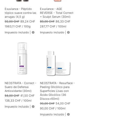
r
1
Exuviance - Péptido
Exuviance - AGE
0
tópico suave contra las
REVERSE - Total Correct
0
arrugas (4,5 g)
+ Sculpt Serum (30ml)
G
Precio
Precio de oferta
Precio
Precio de oferta
92,00 CHF
89,24 CHF
89,00 CHF
86,33 CHF
r
1983,11 CHF
/
100g
287,77 CHF
/
100ml
a
1
2
m
Impuesto incluido
|
🟢
Impuesto incluido
|
🟢
9
8
o
8
7
s
3
,
,
7
1
7
1
C
C
H
H
F
F
p
p
o
o
r
r
1
NEOSTRATA - Correct -
NEOSTRATA - Resurface -
1
0
Suero de Defensa
Peeling Glicólico para
0
0
Antioxidante (30ml)
Superficies Lisas con
0
M
Ácido Glicólico (36
Precio
Precio de oferta
56,00 CHF
41,50 CHF
G
i
Discos+60ml)
138,33 CHF
/
100ml
r
l
Precio
Precio de oferta
90,00 CHF
54,00 CHF
1
a
i
Impuesto incluido
|
🟢
3
90,00 CHF
/
100ml
m
l
8
9
o
i
Impuesto incluido
|
🟢
,
0
s
t