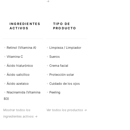
→
INGREDIENTES
TIPO DE
ACTIVOS
PRODUCTO
+
Retinol (Vitamina A)
+
Limpieza / Limpiador
+
Vitamina C
+
Sueros
+
Ácido hialurónico
+
Crema facial
+
Ácido salicílico
+
Protección solar
+
Ácido azelaico
+
Cuidado de los ojos
+
Niacinamida (Vitamina
+
Peeling
B3)
Mostrar todos los
Ver todos los productos →
ingredientes activos →