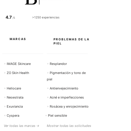
1
0
0
4.7
M
>1250 experiencias
/5
i
l
i
l
i
MARCAS
PROBLEMAS DE LA
t
PIEL
r
o
+
IMAGE Skincare
+
Resplandor
+
ZO Skin Health
+
Pigmentación y tono de
piel
+
Heliocare
+
Antienvejecimiento
+
Neoestrata
+
Acné e imperfecciones
+
Exuviancia
+
Rosácea y enrojecimiento
+
Cyspera
+
Piel sensible
Ver todas las marcas →
Mostrar todas las solicitudes