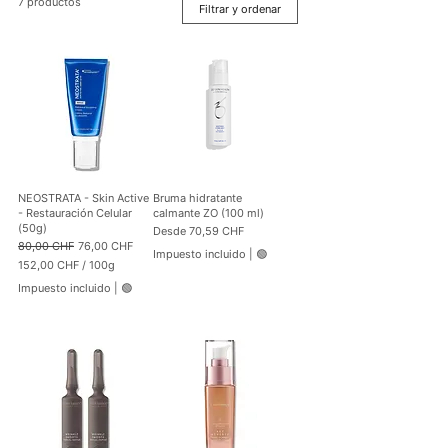
7 productos
Filtrar y ordenar
NEOSTRATA - Skin Active
Bruma hidratante
- Restauración Celular
calmante ZO (100 ml)
(50g)
Precio de oferta
Desde
70,59 CHF
Precio
Precio de oferta
80,00 CHF
76,00 CHF
Impuesto incluido
|
🟢
152,00 CHF
/
100g
1
Impuesto incluido
|
🟢
5
2
,
0
0
C
H
F
p
o