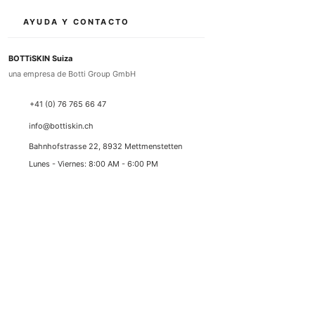
AYUDA Y CONTACTO
BOTTiSKIN Suiza
una empresa de Botti Group GmbH
+41 (0) 76 765 66 47
info@bottiskin.ch
Bahnhofstrasse 22, 8932 Mettmenstetten
Lunes - Viernes: 8:00 AM - 6:00 PM
SUS BENEFICIOS
Cosméticos con ingredientes activos médicos
Resultados sostenibles gracias a estándares de
ingredientes activos de última generación