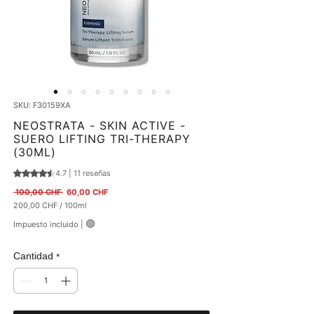
SKU: F30159XA
NEOSTRATA - SKIN ACTIVE -
SUERO LIFTING TRI-THERAPY
(30ML)
4.7 | 11 reseñas
Según 11 reseñas, la calificación es de 4.7 de 5 estrellas
Precio
Precio de oferta
 100,00 CHF 
60,00 CHF
200,00 CHF
/
100ml
200,00 CHF
🟢
Impuesto incluido
|
por
100
Mililitro
Cantidad
*