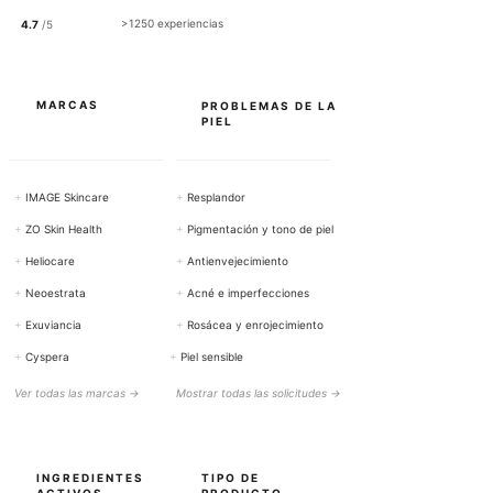
0
>1250 experiencias
4.7
/5
G
r
a
m
o
MARCAS
PROBLEMAS DE LA
s
PIEL
+
IMAGE Skincare
+
Resplandor
+
ZO Skin Health
+
Pigmentación y tono de piel
+
Heliocare
+
Antienvejecimiento
+
Neoestrata
+
Acné e imperfecciones
+
Exuviancia
+
Rosácea y enrojecimiento
+
Cyspera
+
Piel sensible
Ver todas las marcas →
Mostrar todas las solicitudes →
INGREDIENTES
TIPO DE
ACTIVOS
PRODUCTO