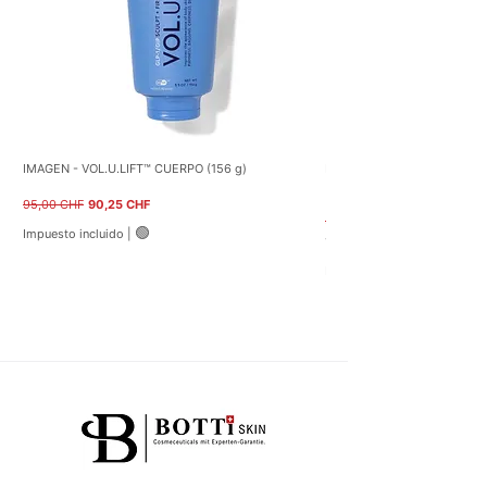
IMAGEN - VOL.U.LIFT™ CUERPO (156 g)
NEOSTRATA – Crema reparad
(40 g)
Precio
Precio de oferta
95,00 CHF
90,25 CHF
Precio
59,00 CHF
🟢
Impuesto incluido
|
122,50 CHF
1
Impuesto incluido
2
2
,
5
0
C
H
F
p
o
r
1
0