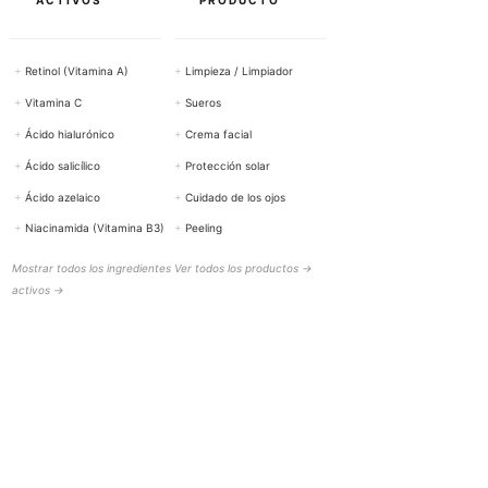
+
Retinol (Vitamina A)
+
Limpieza / Limpiador
+
Vitamina C
+
Sueros
+
Ácido hialurónico
+
Crema facial
+
Ácido salicílico
+
Protección solar
+
Ácido azelaico
+
Cuidado de los ojos
+
Niacinamida (Vitamina B3)
+
Peeling
Mostrar todos los ingredientes
Ver todos los productos →
activos →
AYUDA Y CONTACTO
BOTTiSKIN Suiza
una empresa de Botti Group GmbH