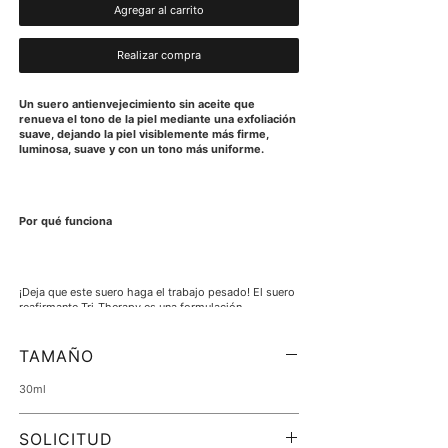
Agregar al carrito
Realizar compra
Un suero antienvejecimiento sin aceite que
renueva el tono de la piel mediante una exfoliación
suave, dejando la piel visiblemente más firme,
luminosa, suave y con un tono más uniforme.
Por qué funciona
¡Deja que este suero haga el trabajo pesado! El suero
reafirmante Tri-Therapy es una formulación
reafirmante altamente eficaz que renueva el tono de la
piel exfoliando suavemente, aumentando el brillo y la
claridad de la piel. Es ideal para cualquiera que desee
TAMAÑO
volumen visible, exfoliación y rejuvenecimiento de la
piel día y noche. Este suero sedoso y sin aceite se
30ml
absorbe maravillosamente en la piel y agrega
volumen visiblemente para suavizar la apariencia de
arrugas y líneas finas.
SOLICITUD