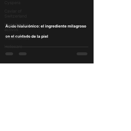
Cyspera
Caviar of
Switzerland
Ingredientes
Ácido hialurónico: el ingrediente milagroso
activos
en el cuidado de la piel
Tratamientos
Heliocare