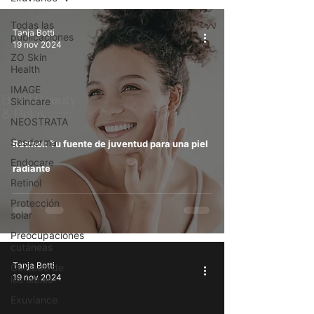
Todas las
Tanja Botti
publicaciones
19 nov 2024
ZO Skin
Health
IMAGE
Skincare
NEOSTRATA
Sesderma
Retinol: Tu fuente de juventud para una piel
Endocare
radiante
Retinol
Protección
solar
Preocupaciones
cutáneas
Tanja Botti
Cuidado de
19 nov 2024
los labios
Exuviance