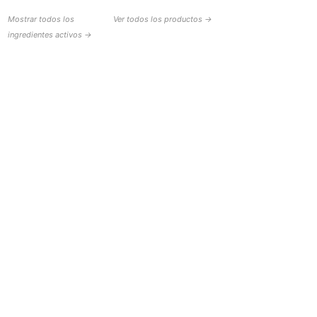
Mostrar todos los
Ver todos los productos →
ingredientes activos →
AYUDA Y CONTACTO
BOTTiSKIN Suiza
una empresa de Botti Group GmbH
+41 (0) 76 765 66 47
info@bottiskin.ch
Bahnhofstrasse 22, 8932 Mettmenstetten
Lunes - Viernes: 8:00 AM - 6:00 PM
SUS BENEFICIOS