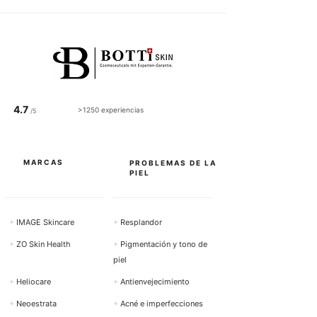
4.7
>1250 experiencias
/5
MARCAS
PROBLEMAS DE LA
PIEL
+
IMAGE Skincare
+
Resplandor
+
ZO Skin Health
+
Pigmentación y tono de
piel
+
Heliocare
+
Antienvejecimiento
+
Neoestrata
+
Acné e imperfecciones