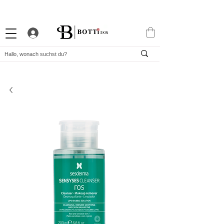
10% WILLKOMMENS-RABATT
STARKES TREUEPROGRAMM
EXKLUSIVE APP