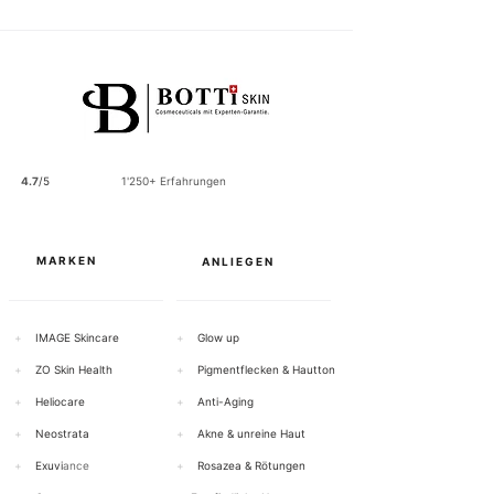
2
2
.
5
0
p
r
o
1
0
0
4.7
/5
1'250+ Erfahrungen
G
r
a
m
m
MARKEN
ANLIEGEN
+
IMAGE Skincare
+
Glow up
+
ZO Skin Health
+
Pigmentflecken & Hautton
+
Heliocare
+
Anti-Aging
+
Neostrata
+
Akne & unreine Haut
+
Exuvi
ance
+
Rosazea & Rötungen