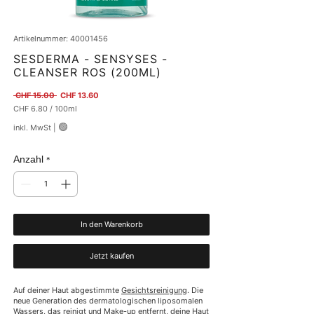
Artikelnummer: 40001456
SESDERMA - SENSYSES -
CLEANSER ROS (200ML)
Standardpreis
Sale-Preis
 CHF 15.00 
CHF 13.60
CHF 6.80
/
100ml
CHF 6.80
🟢
inkl. MwSt
|
pro
100
Milliliter
Anzahl
*
In den Warenkorb
Jetzt kaufen
Auf deiner Haut abgestimmte 
Gesichtsreinigung
. Die 
neue Generation des dermatologischen liposomalen 
Wassers, das reinigt und Make-up entfernt, deine Haut 