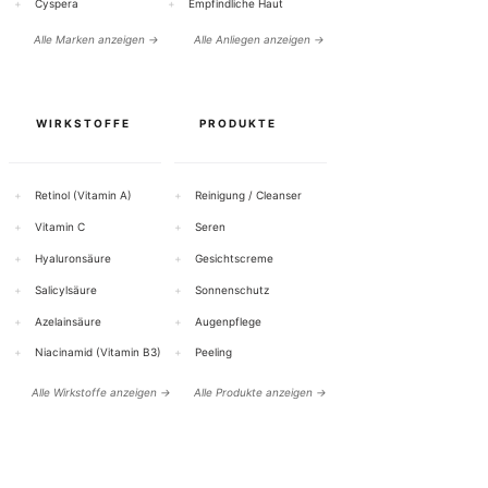
+
Cyspera
+
Empfindliche Haut
Alle Marken anzeigen →
Alle Anliegen anzeigen →
WIRKSTOFFE
PRODUKTE
+
Retinol (Vitamin A)
+
Reinigung / Cleanser
+
Vitamin C
+
Seren
+
Hyaluronsäure
+
Gesichtscreme
+
Salicylsäure
+
Sonnenschutz
+
Azelainsäure
+
Augenpflege
+
Niacinamid (Vitamin B3)
+
Peeling
Alle Wirkstoffe anzeigen →
Alle Produkte anzeigen →
HILFE & KONTAKT