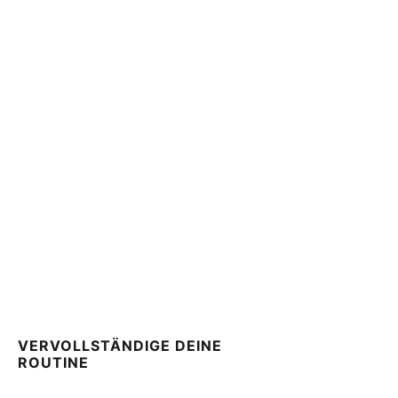
HYDROGENATED LECITHIN,, RETINAL, POLYSORBATE
20, POLYGLYCERYL-6 CAPRYLATE/CAPRATE,
POLYGLYCERYL-4 LAURATE/SEBACATE, LECITHIN,
ALCOHOL,, DISODIUM COCOAMPHODIACETATE,
DISODIUM EDTA, SODIUM CHOLATE, SODIUM
CHLORIDE, SODIUM HYDROXIDE, PANTOLACTONE,,
HYDROCHLORIC ACID, PHENOXYETHANOL, PARFUM,
CI 42090.
VERVOLLSTÄNDIGE DEINE
ROUTINE