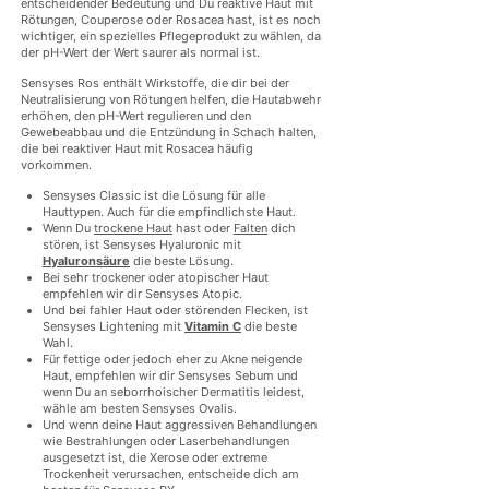
entscheidender Bedeutung und Du reaktive Haut mit
Rötungen, Couperose oder Rosacea hast, ist es noch
wichtiger, ein spezielles Pflegeprodukt zu wählen, da
der pH-Wert der Wert saurer als normal ist.
Sensyses Ros enthält Wirkstoffe, die dir bei der
Neutralisierung von Rötungen helfen, die Hautabwehr
erhöhen, den pH-Wert regulieren und den
Gewebeabbau und die Entzündung in Schach halten,
die bei reaktiver Haut mit Rosacea häufig
vorkommen.
Sensyses Classic ist die Lösung für alle
Hauttypen. Auch für die empfindlichste Haut.
Wenn Du
trockene Haut
hast oder
Falten
dich
stören, ist Sensyses Hyaluronic mit
Hyaluronsäure
die beste Lösung.
Bei sehr trockener oder atopischer Haut
empfehlen wir dir Sensyses Atopic.
Und bei fahler Haut oder störenden Flecken, ist
Sensyses Lightening mit
Vitamin C
die beste
Wahl.
Für fettige oder jedoch eher zu Akne neigende
Haut, empfehlen wir dir Sensyses Sebum und
wenn Du an seborrhoischer Dermatitis leidest,
wähle am besten Sensyses Ovalis.
Und wenn deine Haut aggressiven Behandlungen
wie Bestrahlungen oder Laserbehandlungen
ausgesetzt ist, die Xerose oder extreme
Trockenheit verursachen, entscheide dich am