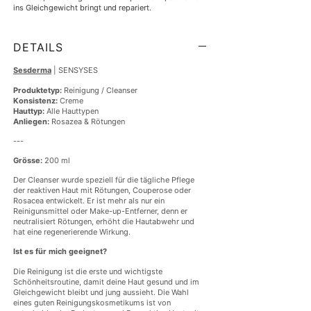
ins Gleichgewicht bringt und repariert.
DETAILS
Sesderma
| SENSYSES
Produktetyp:
Reinigung / Cleanser
Konsistenz:
Creme
Hauttyp:
Alle Hauttypen
Anliegen:
Rosazea & Rötungen
---
Grösse:
200 ml
Der Cleanser wurde speziell für die tägliche Pflege
der reaktiven Haut mit Rötungen, Couperose oder
Rosacea entwickelt. Er ist mehr als nur ein
Reinigunsmittel oder Make-up-Entferner, denn er
neutralisiert Rötungen, erhöht die Hautabwehr und
hat eine regenerierende Wirkung.
Ist es für mich geeignet?
Die Reinigung ist die erste und wichtigste
Schönheitsroutine, damit deine Haut gesund und im
Gleichgewicht bleibt und jung aussieht. Die Wahl
eines guten Reinigungskosmetikums ist von