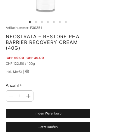
Artikelnummer: F30351
NEOSTRATA – RESTORE PHA
BARRIER RECOVERY CREAM
(40G)
Standardpreis
Sale-Preis
 CHF 59.00 
CHF 49.00
CHF 122.50
/
100g
CHF 122.50
🟢
inkl. MwSt
|
pro
100
Gramm
Anzahl
*
In den Warenkorb
Jetzt kaufen