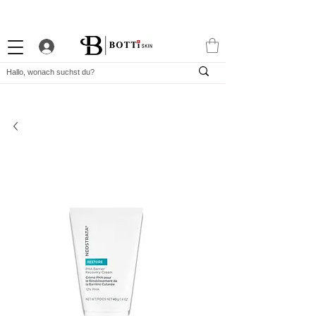
10% WILLKOMMENS-RABATT
STARKES TREUEPROGRAMM
EXKLUSIVE APP