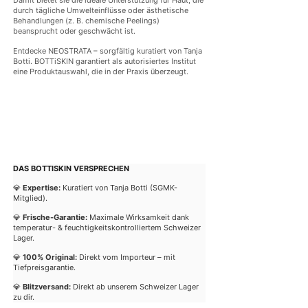
Damit bietet sie die ideale Unterstützung für Haut, die
durch tägliche Umwelteinflüsse oder ästhetische
Behandlungen (z. B. chemische Peelings)
beansprucht oder geschwächt ist.
Entdecke NEOSTRATA – sorgfältig kuratiert von Tanja
Botti. BOTTiSKIN garantiert als autorisiertes Institut
eine Produktauswahl, die in der Praxis überzeugt.
DAS BOTTISKIN VERSPRECHEN
💎
Expertise:
Kuratiert von Tanja Botti (SGMK-
Mitglied).
💎
Frische-Garantie:
Maximale Wirksamkeit dank
temperatur- & feuchtigkeitskontrolliertem Schweizer
Lager.
💎
100% Original:
Direkt vom Importeur – mit
Tiefpreisgarantie.
💎
Blitzversand:
Direkt ab unserem Schweizer Lager
zu dir.