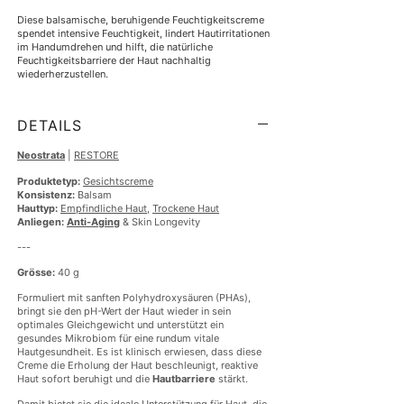
Diese balsamische, beruhigende Feuchtigkeitscreme 
spendet intensive Feuchtigkeit, lindert Hautirritationen 
im Handumdrehen und hilft, die natürliche 
Feuchtigkeitsbarriere der Haut nachhaltig 
wiederherzustellen.
DETAILS
Neostrata
|
RESTORE
Produktetyp:
Gesichtscreme
Konsistenz:
Balsam
Hauttyp:
Empfindliche Haut
,
Trockene Haut
Anliegen:
Anti-Aging
& Skin Longevity
---
Grösse:
40 g
Formuliert mit sanften Polyhydroxysäuren (PHAs),
bringt sie den pH-Wert der Haut wieder in sein
optimales Gleichgewicht und unterstützt ein
gesundes Mikrobiom für eine rundum vitale
Hautgesundheit. Es ist klinisch erwiesen, dass diese
Creme die Erholung der Haut beschleunigt, reaktive
Haut sofort beruhigt und die
Hautbarriere
stärkt.