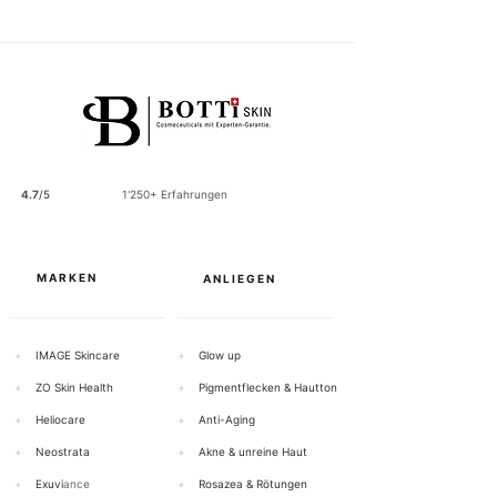
1
2
2
.
5
0
p
r
o
1
0
0
4.7
/5
1'250+ Erfahrungen
G
r
a
m
m
MARKEN
ANLIEGEN
+
IMAGE Skincare
+
Glow up
+
ZO Skin Health
+
Pigmentflecken & Hautton
+
Heliocare
+
Anti-Aging
+
Neostrata
+
Akne & unreine Haut
+
Exuvi
ance
+
Rosazea & Rötungen