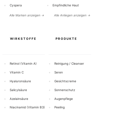
+
Cyspera
+
Empfindliche Haut
Alle Marken anzeigen →
Alle Anliegen anzeigen →
WIRKSTOFFE
PRODUKTE
+
Retinol (Vitamin A)
+
Reinigung / Cleanser
+
Vitamin C
+
Seren
+
Hyaluronsäure
+
Gesichtscreme
+
Salicylsäure
+
Sonnenschutz
+
Azelainsäure
+
Augenpflege
+
Niacinamid (Vitamin B3)
+
Peeling
Alle Wirkstoffe anzeigen →
Alle Produkte anzeigen →