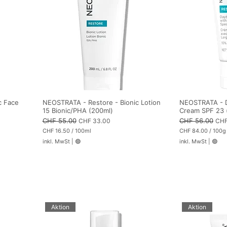
l
i
l
l
i
l
l
i
i
l
t
i
e
t
r
e
r
c Face
NEOSTRATA - Restore - Bionic Lotion
NEOSTRATA - D
15 Bionic/PHA (200ml)
Cream SPF 23 
Standardpreis
CHF 55.00
Sale-Preis
Standardpreis
CHF 56.00
Sale
CHF 33.00
CHF
CHF 16.50
/
100ml
CHF 84.00
/
100g
C
C
inkl. MwSt
|
🟢
inkl. MwSt
|
🟢
H
H
F
F
1
8
6
4
.
.
5
0
0
0
p
p
r
r
Aktion
Aktion
o
o
1
1
0
0