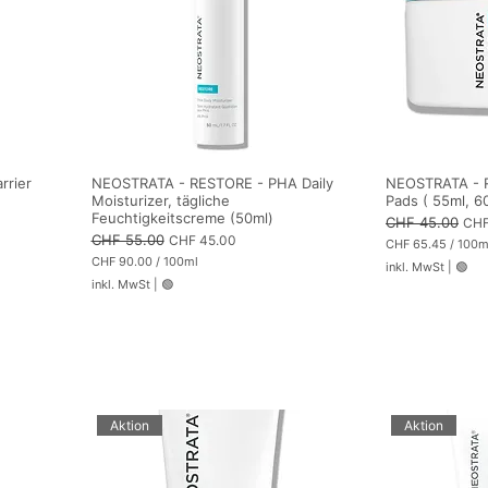
rrier
NEOSTRATA - RESTORE - PHA Daily
NEOSTRATA - 
Moisturizer, tägliche
Pads ( 55ml, 6
Feuchtigkeitscreme (50ml)
Standardpreis
CHF 45.00
Sale
CHF
Standardpreis
CHF 55.00
Sale-Preis
CHF 45.00
CHF 65.45
/
100m
C
CHF 90.00
/
100ml
inkl. MwSt
|
🟢
H
C
inkl. MwSt
|
🟢
F
H
F
6
5
9
.
0
4
.
5
0
p
0
r
p
o
r
Aktion
Aktion
1
o
0
1
0
0
M
0
i
M