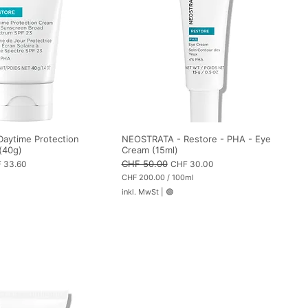
a
m
m
aytime Protection
NEOSTRATA - Restore - PHA - Eye
(40g)
Cream (15ml)
-Preis
Standardpreis
CHF 50.00
Sale-Preis
 33.60
CHF 30.00
CHF 200.00
/
100ml
C
inkl. MwSt
|
🟢
H
F
2
0
0
.
0
0
p
r
o
1