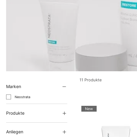
11 Produkte
Marken
Neostrata
New
Produkte
Anti-Aging & Skin Longevity
Augenpflege / Augencreme
Anliegen