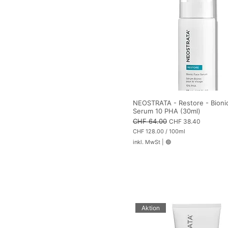
r
a
m
m
NEOSTRATA - Restore - Bioni
Serum 10 PHA (30ml)
Standardpreis
CHF 64.00
Sale-Preis
CHF 38.40
CHF 128.00
/
100ml
C
inkl. MwSt
|
🟢
H
F
1
2
8
.
0
0
p
Aktion
r
o
1