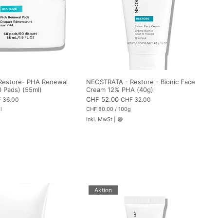
Restore- PHA Renewal
NEOSTRATA - Restore - Bionic Face
0 Pads) (55ml)
Cream 12% PHA (40g)
-Preis
Standardpreis
CHF 52.00
Sale-Preis
 36.00
CHF 32.00
l
CHF 80.00
/
100g
C
inkl. MwSt
|
🟢
H
F
8
0
.
0
0
p
r
o
Aktion
1
0
0
G
r