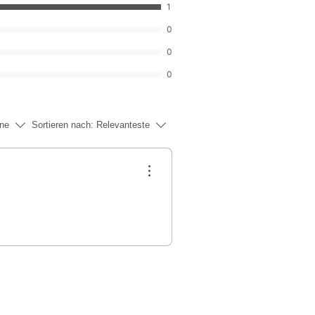
1
0
0
0
rne
Sortieren nach:
Relevanteste