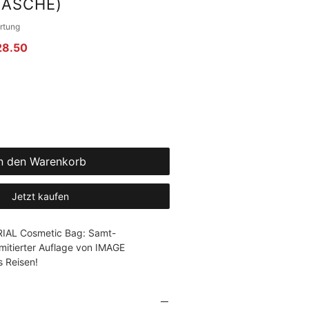
TASCHE)
gt 4.0 von fünf Sternen, basierend auf 1 Bewertung.
rtung
rdpreis
Sale-Preis
28.50
n den Warenkorb
Jetzt kaufen
TRIAL Cosmetic Bag: Samt-
mitierter Auflage von IMAGE 
s Reisen!