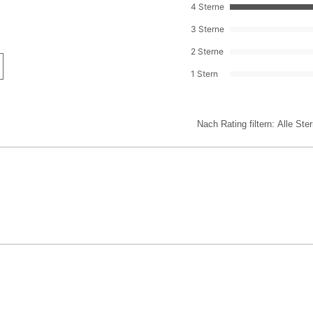
4 Sterne
3 Sterne
2 Sterne
1 Stern
Nach Rating filtern:
Alle Ste
.