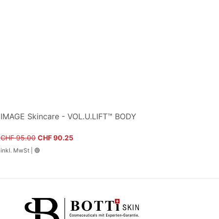
IMAGE Skincare - VOL.U.LIFT™ BODY
Standardpreis
Sale-Preis
CHF 95.00
CHF 90.25
inkl. MwSt
|
🟢