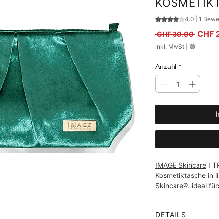
KOSMETIK
Das Rating beträ
4.0 | 1 Bewe
Standa
CHF 
 CHF 30.00 
inkl. MwSt
|
🟢
*
Anzahl
I
IMAGE Skincare
 I 
Kosmetiktasche in li
Skincare®. ideal für
DETAILS