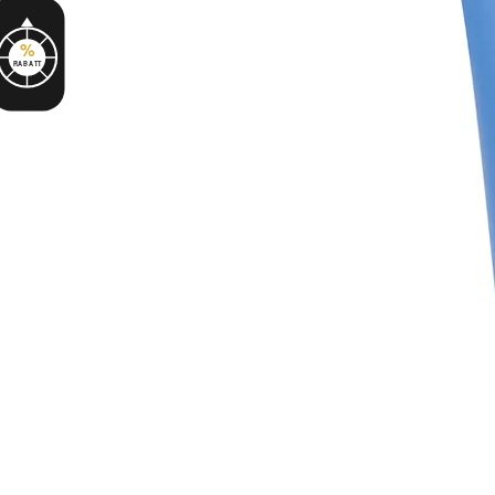
%
RABATT