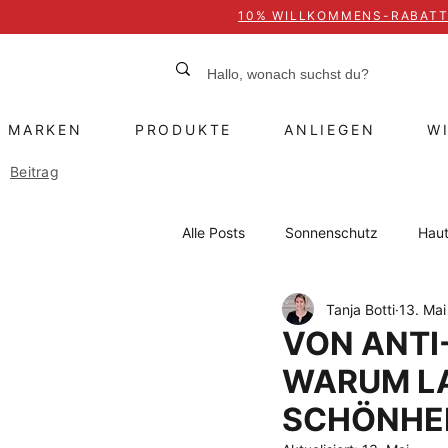
10% WILLKOMMENS-RABAT
MARKEN
PRODUKTE
ANLIEGEN
W
Beitrag
Alle Posts
Sonnenschutz
Haut
Tanja Botti
13. Mai
Retinol
ZO Skin Health
VON ANTI
WARUM LA
Caviar of Switzerland
Anti-A
SCHÖNHEI