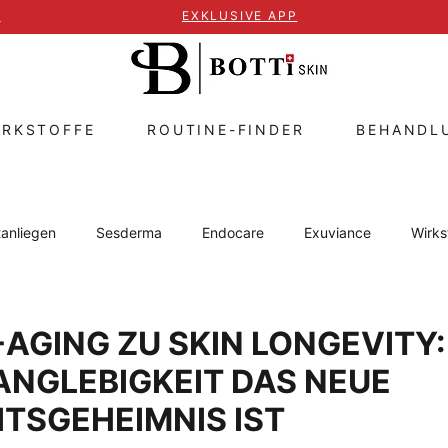
T
EXKLUSIVE APP
IRKSTOFFE
ROUTINE-FINDER
BEHANDL
anliegen
Sesderma
Endocare
Exuviance
Wirks
IMAGE Skincare
Lippenbalsam
NEOSTRATA
Cysper
-AGING ZU SKIN LONGEVITY:
NGLEBIGKEIT DAS NEUE
ging
TSGEHEIMNIS IST