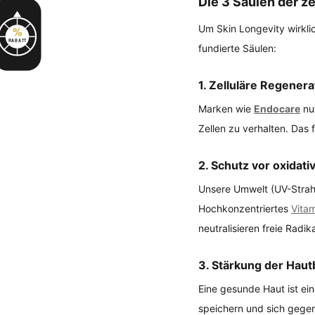
Die 3 Säulen der ze
Um Skin Longevity wirklic
%
RABATT
fundierte Säulen:
1. Zelluläre Regener
Marken wie 
Endocare
 nu
Zellen zu verhalten. Das 
2. Schutz vor oxidat
Unsere Umwelt (UV-Strahlu
Hochkonzentriertes 
Vita
neutralisieren freie Radi
3. Stärkung der Haut
Eine gesunde Haut ist ein
speichern und sich gegen 