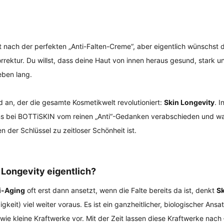
nach der perfekten „Anti-Falten-Creme“, aber eigentlich wünschst du
rrektur. Du willst, dass deine Haut von innen heraus gesund, stark und
eben lang.
d an, der die gesamte Kosmetikwelt revolutioniert: 
Skin Longevity
. I
uns bei BOTTiSKIN vom reinen „Anti“-Gedanken verabschieden und w
n der Schlüssel zu zeitloser Schönheit ist.
Longevity eigentlich?
i-Aging
 oft erst dann ansetzt, wenn die Falte bereits da ist, denkt 
Sk
gkeit) viel weiter voraus. Es ist ein ganzheitlicher, biologischer Ansat
 wie kleine Kraftwerke vor. Mit der Zeit lassen diese Kraftwerke nach –