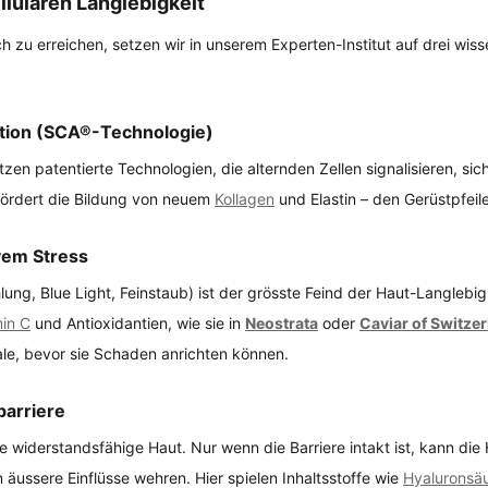
llulären Langlebigkeit
h zu erreichen, setzen wir in unserem Experten-Institut auf drei wiss
ation (SCA®-Technologie)
tzen patentierte Technologien, die alternden Zellen signalisieren, sic
fördert die Bildung von neuem 
Kollagen
 und Elastin – den Gerüstpfeil
ivem Stress
ng, Blue Light, Feinstaub) ist der grösste Feind der Haut-Langlebigk
min C
 und Antioxidantien, wie sie in 
Neostrata
 oder 
Caviar of Switze
kale, bevor sie Schaden anrichten können.
barriere
e widerstandsfähige Haut. Nur wenn die Barriere intakt ist, kann die 
äussere Einflüsse wehren. Hier spielen Inhaltsstoffe wie 
Hyaluronsä