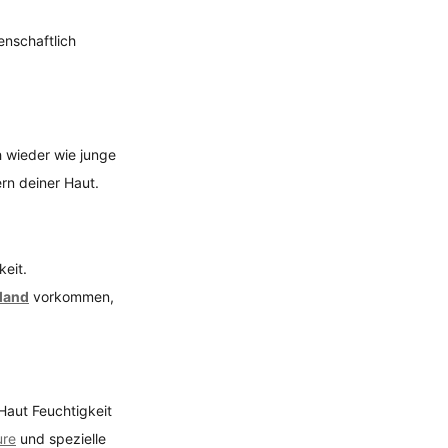
enschaftlich 
h wieder wie junge 
ern deiner Haut.
eit. 
rland
 vorkommen, 
Haut Feuchtigkeit 
ure
 und spezielle 