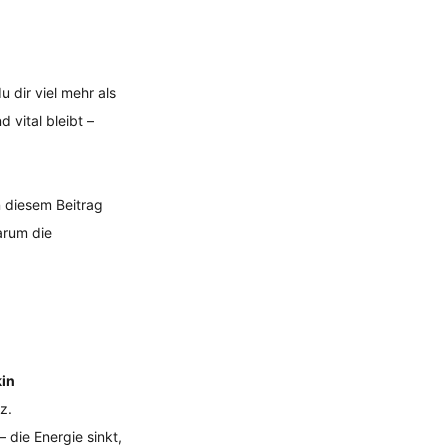
 dir viel mehr als 
 vital bleibt – 
n diesem Beitrag 
arum die 
in 
z.
 die Energie sinkt, 