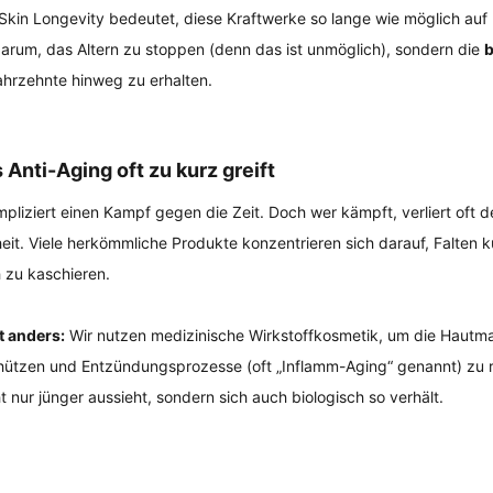
 Skin Longevity bedeutet, diese Kraftwerke so lange wie möglich auf
darum, das Altern zu stoppen (denn das ist unmöglich), sondern die 
b
ahrzehnte hinweg zu erhalten.
Anti-Aging oft zu kurz greift
impliziert einen Kampf gegen die Zeit. Doch wer kämpft, verliert oft de
it. Viele herkömmliche Produkte konzentrieren sich darauf, Falten ku
h zu kaschieren.
t anders:
 Wir nutzen medizinische Wirkstoffkosmetik, um die Hautmat
hützen und Entzündungsprozesse (oft „Inflamm-Aging“ genannt) zu r
cht nur jünger aussieht, sondern sich auch biologisch so verhält.