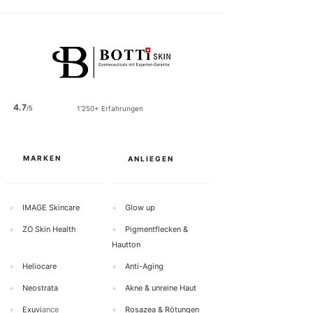
4.7
/5
1'250+ Erfahrungen
MARKEN
ANLIEGEN
+
IMAGE Skincare
+
Glow up
+
ZO Skin Health
+
Pigmentflecken &
Hautton
+
Heliocare
+
Anti-Aging
+
Neostrata
+
Akne & unreine Haut
+
Exuvi
ance
+
Rosazea & Rötungen