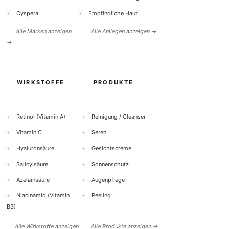
+
Cyspera
+
Empfindliche Haut
Alle Marken anzeigen
Alle Anliegen anzeigen →
→
WIRKSTOFFE
PRODUKTE
+
Retinol (Vitamin A)
+
Reinigung / Cleanser
+
Vitamin C
+
Seren
+
Hyaluronsäure
+
Gesichtscreme
+
Salicylsäure
+
Sonnenschutz
+
Azelainsäure
+
Augenpflege
+
Niacinamid (Vitamin
+
Peeling
B3)
Alle Wirkstoffe anzeigen
Alle Produkte anzeigen →