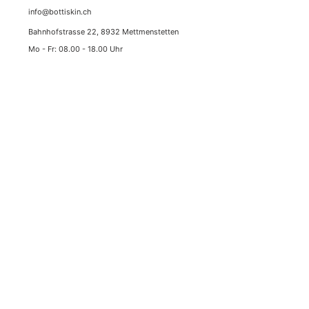
info@bottiskin.ch
Bahnhofstrasse 22, 8932 Mettmenstetten
Mo - Fr:
08.00 - 18.00
Uhr
DEINE VORTEILE
Medizinische Wirkstoffkosmetik
Nachhaltige Resultate & gezielte Skin Longevity durch
modernste Wirkstoff-Standards
✓
Bestpreise mit Tiefpreisgarantie
✓
Zollfreie Lieferung (Schweiz & FL)
✓
Schweizer Blitz-Versand (1-2 Werktage)
✓
5.0 Sterne Google Höchstbewertung