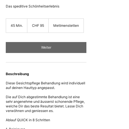
Das speditive Schönheitserlebnis
95
Schweizer
45 Min.
4
CHF 95
Mettmenstetten
Franken
5
M
i
n
Weiter
.
Beschreibung
Diese Gesichtspflege Behandlung wird individuell
auf deinen Hauttyp angepasst.
Die auf Dich abgestimmte Behandlung ist eine
sehr angenehme und äusserst schonende Pflege,
welche Dir das beste Resultat bietet. Lasse Dich
verwöhnen und geniessen es.
Ablauf QUICK in 8 Schritten