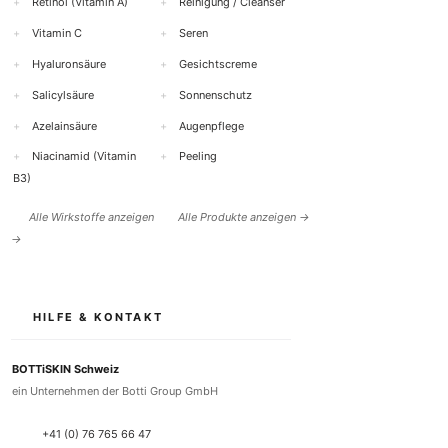
+
Retinol (Vitamin A)
+
Reinigung / Cleanser
+
Vitamin C
+
Seren
+
Hyaluronsäure
+
Gesichtscreme
+
Salicylsäure
+
Sonnenschutz
+
Azelainsäure
+
Augenpflege
+
Niacinamid (Vitamin
+
Peeling
B3)
Alle Wirkstoffe anzeigen
Alle Produkte anzeigen →
→
HILFE & KONTAKT
BOTTiSKIN Schweiz
ein Unternehmen der Botti Group GmbH
+41 (0) 76 765 66 47