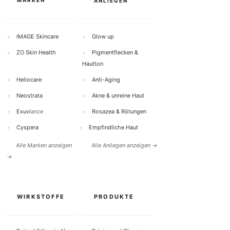
MARKEN
ANLIEGEN
+
IMAGE Skincare
+
Glow up
+
ZO Skin Health
+
Pigmentflecken &
Hautton
+
Heliocare
+
Anti-Aging
+
Neostrata
+
Akne & unreine Haut
+
Exuvi
ance
+
Rosazea & Rötungen
+
Cyspera
+
Empfindliche Haut
Alle Marken anzeigen
Alle Anliegen anzeigen →
→
WIRKSTOFFE
PRODUKTE