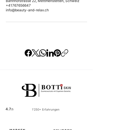
Bahnhofstrasse 22, Mettmenstetten, Schweiz
+41767656647
info@beauty-and-relax.ch
4.7
/5
1'250+ Erfahrungen