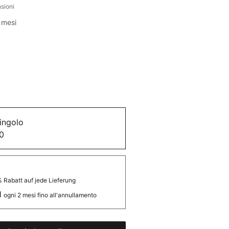
censioni, la valutazione è 4.0 su cinque stelle
nsioni
o
 mesi
ingolo
0
 Rabatt auf jede Lieferung
1
ogni 2 mesi fino all'annullamento