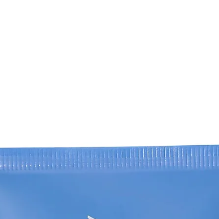
elencati. Questo pro
Siamo in continua e
normative. A secon
acquistato il prodot
sito Web potrebbe di
Fare riferimento all
informazioni sugli in