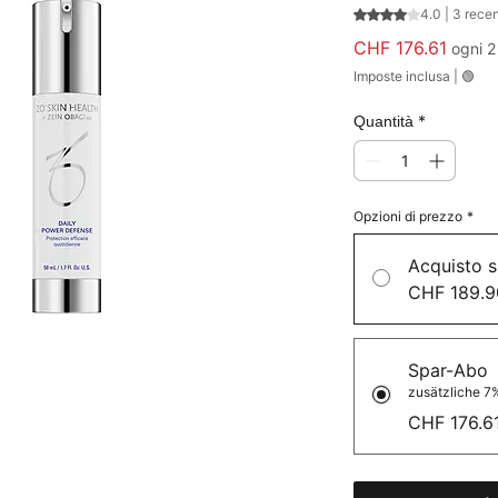
Sulla base di 3 re
4.0 | 3 rece
Prezz
CHF 176.61
ogni 2
Imposte inclusa
|
🟢
*
Quantità
Opzioni di prezzo
*
Acquisto s
CHF 189.9
Spar-Abo
zusätzliche 7%
CHF 176.6