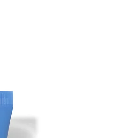
dotto non contiene allergeni.
voluzione e ci adattiamo alle nuove
da di quando e dove è stato
to, l'elenco degli ingredienti su questo
fferire dalla confezione del prodotto.
a confezione del prodotto per
gredienti specifici del prodotto.