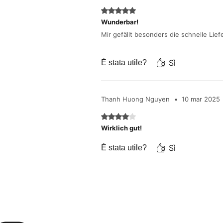
Valutazione 5 stelle su 5.
Wunderbar!
Mir gefällt besonders die schnelle Lie
Sì
È stata utile?
Thanh Huong Nguyen
•
10 mar 2025
Valutazione 4 stelle su 5.
Wirklich gut!
Sì
È stata utile?