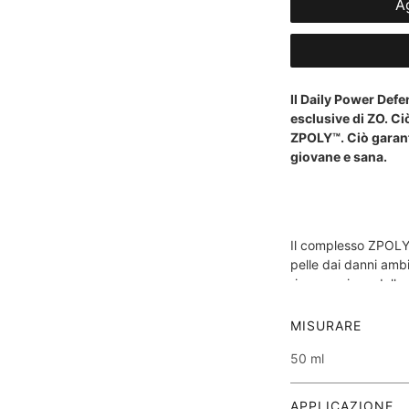
Ag
Il Daily Power Def
esclusive di ZO. C
ZPOLY™. Ciò garant
giovane e sana.
Il complesso ZPOLY
pelle dai danni ambie
rigenerazione della 
assorbito dalla pel
appiccicoso.
MISURARE
50 ml
APPLICAZIONE