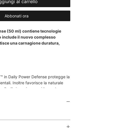
giungi al carrello
Abbonati ora
ense (50 ml) contiene tecnologie
iò include il nuovo complesso
isce una carnagione duratura,
™ in Daily Power Defense protegge la
ntali. Inoltre favorisce la naturale
pelle. Il siero viene rapidamente
le ed è piacevole senza essere