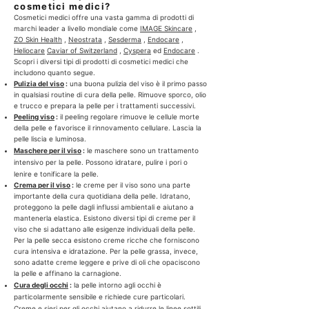
i
cosmetici medici?
r
l
a
Cosmetici medici offre una vasta gamma di prodotti di
i
m
marchi leader a livello mondiale come
IMAGE Skincare
,
t
m
r
ZO Skin Health
,
Neostrata
,
Sesderma
,
Endocare
,
i
i
Heliocare
Caviar of Switzerland
,
Cyspera
ed
Endocare
.
Scopri i diversi tipi di prodotti di cosmetici medici che
includono quanto segue.
Pulizia del viso
:
una buona pulizia del viso è il primo passo
in qualsiasi routine di cura della pelle. Rimuove sporco, olio
e trucco e prepara la pelle per i trattamenti successivi.
Peeling viso
:
il peeling regolare rimuove le cellule morte
della pelle e favorisce il rinnovamento cellulare. Lascia la
pelle liscia e luminosa.
Maschere per il viso
:
le maschere sono un trattamento
intensivo per la pelle. Possono idratare, pulire i pori o
lenire e tonificare la pelle.
Crema per il viso
:
le creme per il viso sono una parte
importante della cura quotidiana della pelle. Idratano,
proteggono la pelle dagli influssi ambientali e aiutano a
mantenerla elastica. Esistono diversi tipi di creme per il
viso che si adattano alle esigenze individuali della pelle.
Per la pelle secca esistono creme ricche che forniscono
cura intensiva e idratazione. Per la pelle grassa, invece,
sono adatte creme leggere e prive di oli che opaciscono
la pelle e affinano la carnagione.
Cura degli occhi
:
la pelle intorno agli occhi è
particolarmente sensibile e richiede cure particolari.
Creme e sieri per gli occhi aiutano a ridurre le linee sottili,