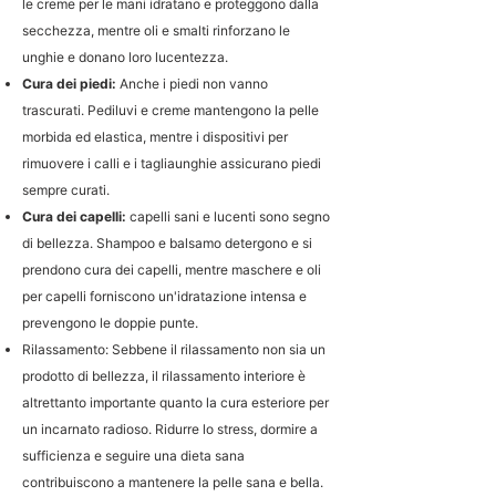
le creme per le mani idratano e proteggono dalla
secchezza, mentre oli e smalti rinforzano le
unghie e donano loro lucentezza.
Cura dei piedi:
Anche i piedi non vanno
trascurati. Pediluvi e creme mantengono la pelle
morbida ed elastica, mentre i dispositivi per
rimuovere i calli e i tagliaunghie assicurano piedi
sempre curati.
Cura dei capelli:
capelli sani e lucenti sono segno
di bellezza. Shampoo e balsamo detergono e si
prendono cura dei capelli, mentre maschere e oli
per capelli forniscono un'idratazione intensa e
prevengono le doppie punte.
Rilassamento:
Sebbene
il rilassamento non sia un
prodotto di bellezza,
il rilassamento interiore è
altrettanto importante quanto la cura esteriore per
un incarnato radioso. Ridurre lo stress, dormire a
sufficienza e seguire una dieta sana
contribuiscono a mantenere la pelle sana e bella.