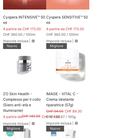
e
1
r
0
1
0
0
M
Cyspera INTENSIVE™ 50
Cyspera SENSITIVE™ 50
0
i
G
ml
ml
l
r
l
Prezzo scontato
Prezzo scontato
A partire da
CHF 173.00
A partire da
CHF 173.00
a
i
m
CHF 360.00
/
100ml
CHF 360.00
/
100ml
l
m
C
C
i
Imposte inclusa
|
🟢
Imposte inclusa
|
🟢
i
H
H
t
Nuovo
Migliore
F
F
r
i
3
3
6
6
0
0
.
.
0
0
0
0
p
p
e
e
r
r
1
1
ZO Skin Health -
IMAGE - VITAL C -
0
0
0
0
Complesso per il collo
Crema idratante
M
M
(Siero anti-età e
riparatrice (57g)
i
i
illuminante)
l
l
Prezzo regolare
Prezzo scontato
CHF 94.00
CHF 89.30
l
l
CHF 149.00
Prezzo regolare
Prezzo scontato
A partire da
CHF 124.62
CHF 156.67
/
100g
i
i
C
l
l
Imposte inclusa
|
🟢
Imposte inclusa
|
🟢
H
i
i
Migliore
Nuovo
F
t
t
r
r
1