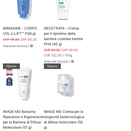
IMMAGINE - CORPO
NEOSTRATA – Crema
VOL.U.LIFT™ (156 g)
per il ripristino della
barriera cutanea tramite
Prezzo regolare
Prezzo scontato
CHF 95.00
CHF 90.25
PHA (40 g)
Imposte inclusa
|
🟢
Prezzo regolare
Prezzo scontato
CHF 59.00
CHF 49.00
CHF 122.50
/
100g
C
Imposte inclusa
|
🟢
H
Nuovo
Nuovo
F
1
2
2
.
5
0
p
e
r
1
IMAGE MD Balsamo
IMAGE MD Crema per la
0
0
Riparatore e Rigenerante
longevità biotecnologica
G
per la Barriera di Difesa
di difesa molecolare (50
r
Molecolare (57 g)
g)
a