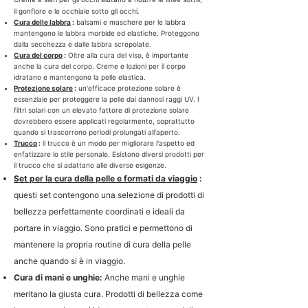
il gonfiore e le occhiaie sotto gli occhi.
Cura delle labbra
:
balsami e maschere per le labbra
mantengono le labbra morbide ed elastiche. Proteggono
dalla secchezza e dalle labbra screpolate.
Cura del corpo
:
Oltre alla cura del viso, è importante
anche la cura del corpo. Creme e lozioni per il corpo
idratano e mantengono la pelle elastica.
Protezione solare
:
un'efficace protezione solare è
essenziale per proteggere la pelle dai dannosi raggi UV. I
filtri solari con un elevato fattore di protezione solare
dovrebbero essere applicati regolarmente, soprattutto
quando si trascorrono periodi prolungati all'aperto.
Trucco
:
il trucco è un modo per migliorare l'aspetto ed
enfatizzare lo stile personale. Esistono diversi prodotti per
il trucco che si adattano alle diverse esigenze.
Set per la cura della pelle e formati da viaggio
:
questi set contengono una selezione di prodotti di
bellezza perfettamente coordinati e ideali da
portare in viaggio. Sono pratici e permettono di
mantenere la propria routine di cura della pelle
anche quando si è in viaggio.
Cura di mani e unghie:
Anche mani e unghie
meritano la giusta cura. Prodotti di bellezza come