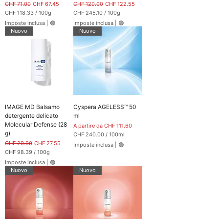
m
Prezzo regolare
Prezzo scontato
Prezzo regolare
Prezzo scontato
CHF 71.00
CHF 67.45
CHF 129.00
CHF 122.55
m
CHF 118.33
/
100g
CHF 245.10
/
100g
i
C
C
Imposte inclusa
|
🟢
Imposte inclusa
|
🟢
H
H
Nuovo
Nuovo
F
F
1
2
1
4
8
5
.
.
3
1
3
0
p
p
e
e
r
r
1
1
IMAGE MD Balsamo
Cyspera AGELESS™ 50
0
0
0
0
detergente delicato
ml
G
G
Molecular Defense (28
Prezzo scontato
A partire da
CHF 111.60
r
r
g)
a
a
CHF 240.00
/
100ml
m
m
C
Prezzo regolare
Prezzo scontato
CHF 29.00
CHF 27.55
Imposte inclusa
|
🟢
m
m
H
CHF 98.39
/
100g
i
i
F
C
Imposte inclusa
|
🟢
H
2
Nuovo
Nuovo
F
4
0
9
.
8
0
.
0
3
p
9
e
p
r