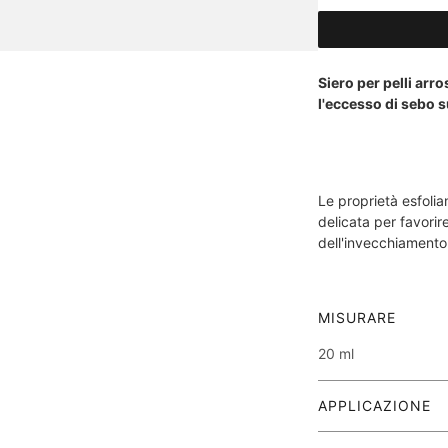
Siero per pelli arro
l'eccesso di sebo s
Le proprietà esfolia
delicata per favorire
dell'invecchiamento
MISURARE
20 ml
APPLICAZIONE
Applicare sulla pelle