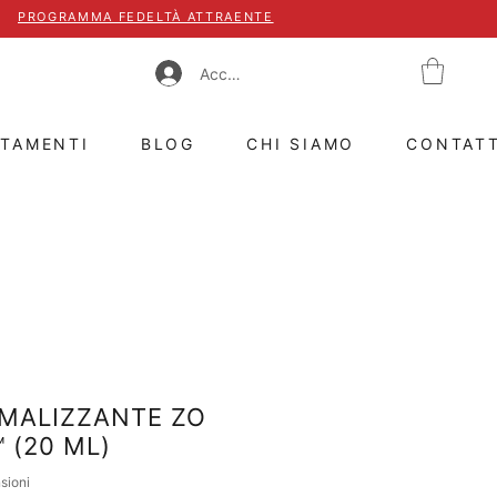
PROGRAMMA FEDELTÀ ATTRAENTE
Accedi
TTAMENTI
BLOG
CHI SIAMO
CONTAT
MALIZZANTE ZO
 (20 ML)
censioni, la valutazione è 4.8 su cinque stelle
nsioni