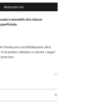
Abbonati ora
ssate e sensibili che riduce
uperficiale.
nti forniscono un'esfoliazione ultra
 il ricambio cellulare e ridurre i segni
 precoce.
 pulita e asciutta.