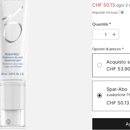
Prezzo
CHF 50.13
ogni 2 
Imposte inclusa
|
🟢
*
Quantità
Opzioni di prezzo
*
Acquisto s
CHF 53.9
Spar-Abo
zusätzliche 7%
CHF 50.13
Ag