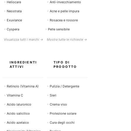
+
Heliocare
+
Anti-invecchiamento
+
Neostrata
+
Acne e pelle impura
+
Exuviance
+
Rosacea e rossore
+
Cyspera
+
Pelle sensibile
Visualizza tutti i marchi →
Mostra tutte le richieste →
INGREDIENTI
TIPO DI
ATTIVI
PRODOTTO
+
Retinolo (Vitamina A)
+
Pulizia / Detergente
+
Vitamina C
+
Sieri
+
Acido ialuronico
+
Crema viso
+
Acido salicilico
+
Protezione solare
+
Acido azelaico
+
Cura degli occhi