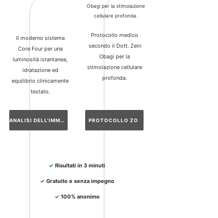
Obagi per la stimolazione
cellulare profonda.
Protocollo medico
Il moderno sistema
secondo il Dott. Zein
Core Four per una
Obagi per la
luminosità istantanea,
stimolazione cellulare
idratazione ed
profonda.
equilibrio clinicamente
testato.
ANALISI DELL'IMMAGINE
PROTOCOLLO ZO
✓
Risultati in 3 minuti
✓
Gratuito e senza impegno
✓
100% anonimo