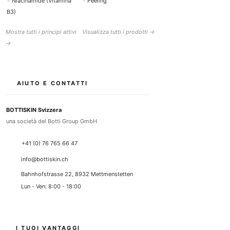
+
Niacinamide (Vitamina
+
Peeling
B3)
Mostra tutti i principi attivi
Visualizza tutti i prodotti →
→
AIUTO E CONTATTI
BOTTISKIN Svizzera
una società del Botti Group GmbH
+41 (0) 76 765 66 47
info@bottiskin.ch
Bahnhofstrasse 22, 8932 Mettmenstetten
Lun - Ven: 8:00 - 18:00
I TUOI VANTAGGI