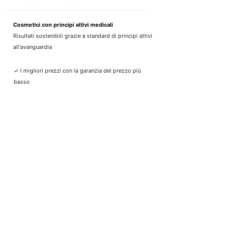
Cosmetici con principi attivi medicali
Risultati sostenibili grazie a standard di principi attivi
all'avanguardia
✓
I migliori prezzi con la garanzia del prezzo più
basso
✓
Consegna duty-free (Svizzera e Liechtenstein)
✓
Spedizione espressa svizzera (1-2 giorni lavorativi)
✓
5,0 stelle, punteggio più alto su Google
PAGAMENTO SICURO
Acquista in modo comodo e sicuro
Paga tramite TWINT, Visa, Amex, PayPal, Apple Pay,
Google Pay o fattura