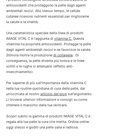
t
i
antiossidanti che proteggono la pelle dagli agenti
r
t
i
ambientali nocivi. Allo stesso tempo, le cellule
r
cutanee ricevono nutrienti essenziali per migliorarne
i
la salute e la vitalità.
Una caratteristica speciale della linea di prodotti
IMAGE VITAL C è l'aggiunta di
vitamina C.
Questa
vitamina ha proprietà antiossidanti. Protegge la pelle
dagli agenti ambientali nocivi e ne favorisce la salute.
Stimola inoltre la produzione
di collagene
. Di
conseguenza, la pelle diventa più tonica e le linee
sottili e le rughe si attenuano (effetto anti-
invecchiamento).
Per saperne di più sull'importanza della vitamina C
nella tua routine quotidiana di cura della pelle, dai
un'occhiata al nostro
articolo del blog
sull'argomento.
Lì troverai ulteriori informazioni e consigli su come
ottenere il massimo dalla tua skincare.
Scopri subito la gamma di prodotti IMAGE VITAL C e
regala alla tua pelle la cura che merita. Ordina online
oggi stesso e goditi una pelle sana e radiosa.