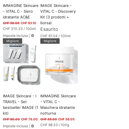
0
1
IMMAGINE Skincare
IMAGE Skincare -
0
0
- VITAL C - Siero
VITAL C - Discovery
G
0
r
idratante AC&E
Kit (3 prodotti +
M
a
i
borsa)
Prezzo regolare
Prezzo scontato
CHF 98.00
CHF 93.10
m
l
Esaurito
CHF 310.33
/
100ml
m
l
C
i
i
Imposte inclusa
|
🟢
CHF 97.04
/
100ml
H
l
C
Migliore
Migliore
F
i
H
t
F
3
r
1
i
9
0
7
.
.
3
0
3
4
p
p
e
e
r
r
1
IMAGE Skincare - I
IMMAGINE Skincare
1
0
0
TRAVEL - Set
- VITAL C -
0
0
M
bestseller IMAGE (1
Maschera idratante
M
i
kit)
notturna
i
l
l
Prezzo regolare
Prezzo scontato
Prezzo regolare
Prezzo scontato
CHF 80.00
CHF 76.00
CHF 59.00
CHF 56.05
l
l
CHF 98.33
/
100g
i
Imposte inclusa
|
🟢
i