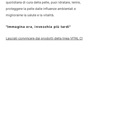
quotidiana di cura della pelle, puoi idratare, lenire,
proteggere la pelle dalle influenze ambientali e
migliorarne la salute e la vitalità.
"Immagina ora, invecchia più tardi"
Lasciati convincere dai prodotti della linea VITAL C!
4.7
Oltre 1.250 esperienze
/5
MARCHI
PROBLEMI DELLA
PELLE