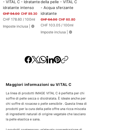
- VITAL C - Idratante
della pelle - VITAL C
M
G
idratante intenso
- Acqua sferzante
i
r
l
idratante
Prezzo regolare
Prezzo scontato
a
CHF 94.00
CHF 89.30
l
m
CHF 178.60
/
100ml
Prezzo regolare
Prezzo scontato
CHF 64.00
CHF 60.80
i
m
C
CHF 103.05
/
100ml
l
Imposte inclusa
|
🟢
i
H
C
i
Imposte inclusa
|
🟢
F
H
t
F
r
1
i
7
1
8
0
.
3
6
.
0
0
p
5
e
p
r
e
1
Maggiori informazioni su VITAL C
r
0
1
La linea di prodotti IMAGE VITAL C è perfetta per chi
0
0
M
soffre di pelle secca o disidratata. È ideale anche per
0
i
chi soffre di
rosacea
o
pelle sensibile
. Questa linea di
M
l
i
prodotti per la cura della pelle offre una ricca miscela
l
l
di ingredienti naturali di origine vegetale che lasciano
i
l
la pelle elastica e sana.
l
i
i
l
I prodotti contengono un'elevata concentrazione di