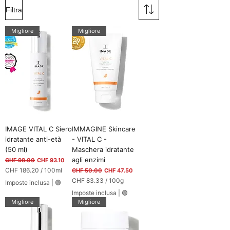
Filtra
Migliore
Migliore
IMAGE VITAL C Siero
IMMAGINE Skincare
idratante anti-età
- VITAL C -
(50 ml)
Maschera idratante
agli enzimi
Prezzo regolare
Prezzo scontato
CHF 98.00
CHF 93.10
CHF 186.20
/
100ml
Prezzo regolare
Prezzo scontato
CHF 50.00
CHF 47.50
C
CHF 83.33
/
100g
Imposte inclusa
|
🟢
H
C
Imposte inclusa
|
🟢
F
H
Migliore
Migliore
F
1
8
8
6
3