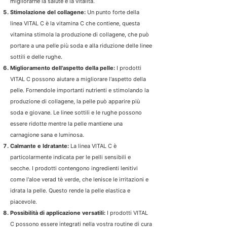
migliorarne la salute e la vitalità.
Stimolazione del collagene:
Un punto forte della
linea VITAL C è la vitamina C che contiene, questa
vitamina stimola la produzione di collagene, che può
portare a una pelle più soda e alla riduzione delle linee
sottili e delle rughe.
Miglioramento dell'aspetto della pelle:
I prodotti
VITAL C possono aiutare a migliorare l'aspetto della
pelle. Fornendole importanti nutrienti e stimolando la
produzione di collagene, la pelle può apparire più
soda e giovane. Le linee sottili e le rughe possono
essere ridotte mentre la pelle mantiene una
carnagione sana e luminosa.
Calmante e Idratante:
La linea VITAL C è
particolarmente indicata per le pelli sensibili e
secche. I prodotti contengono ingredienti lenitivi
come l'aloe verad tè verde, che lenisce le irritazioni e
idrata la pelle. Questo rende la pelle elastica e
piacevole.
Possibilità di applicazione versatili:
I prodotti VITAL
C possono essere integrati nella vostra routine di cura