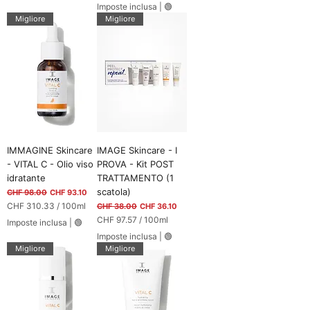
C
l
Imposte inclusa
|
🟢
l
H
i
Migliore
Migliore
i
F
t
t
r
r
9
i
i
8
.
3
3
p
e
r
1
0
IMMAGINE Skincare
IMAGE Skincare - I
0
- VITAL C - Olio viso
PROVA - Kit POST
G
idratante
TRATTAMENTO (1
r
a
scatola)
Prezzo regolare
Prezzo scontato
CHF 98.00
CHF 93.10
m
CHF 310.33
/
100ml
Prezzo regolare
Prezzo scontato
CHF 38.00
CHF 36.10
m
C
CHF 97.57
/
100ml
i
Imposte inclusa
|
🟢
H
C
Imposte inclusa
|
🟢
F
H
Migliore
Migliore
F
3
1
9
0
7
.
.
3
5