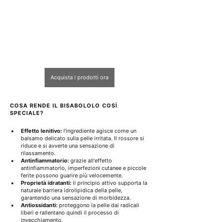
i
i
t
t
r
r
i
i
Acquista i prodotti ora
COSA RENDE IL BISABOLOLO COSÌ 
SPECIALE?
Effetto lenitivo:
 l'ingrediente agisce come un 
balsamo delicato sulla pelle irritata. Il rossore si 
riduce e si avverte una sensazione di 
rilassamento.
Antinfiammatorio:
 grazie all'effetto 
antinfiammatorio, imperfezioni cutanee e piccole 
ferite possono guarire più velocemente.
Proprietà idratanti:
 il principio attivo supporta la 
naturale barriera idrolipidica della pelle, 
garantendo una sensazione di morbidezza.
Antiossidanti:
 proteggono la pelle dai radicali 
liberi e rallentano quindi il processo di 
invecchiamento.