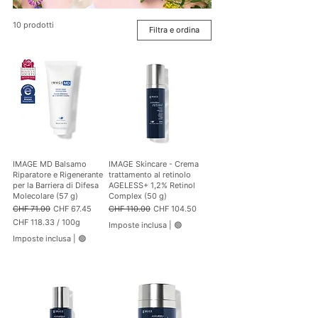
10 prodotti
Filtra e ordina
IMAGE MD Balsamo
IMAGE Skincare - Crema
Riparatore e Rigenerante
trattamento al retinolo
per la Barriera di Difesa
AGELESS+ 1,2% Retinol
Molecolare (57 g)
Complex (50 g)
Prezzo regolare
Prezzo scontato
Prezzo regolare
Prezzo scontato
CHF 71.00
CHF 67.45
CHF 110.00
CHF 104.50
CHF 118.33
/
100g
Imposte inclusa
|
🟢
C
Imposte inclusa
|
🟢
H
F
1
1
8
.