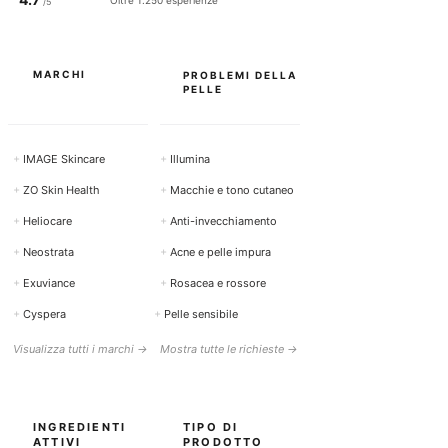
/5
MARCHI
PROBLEMI DELLA
PELLE
+
IMAGE Skincare
+
Illumina
+
ZO Skin Health
+
Macchie e tono cutaneo
+
Heliocare
+
Anti-invecchiamento
+
Neostrata
+
Acne e pelle impura
+
Exuviance
+
Rosacea e rossore
+
Cyspera
+
Pelle sensibile
Visualizza tutti i marchi →
Mostra tutte le richieste →
INGREDIENTI
TIPO DI
ATTIVI
PRODOTTO