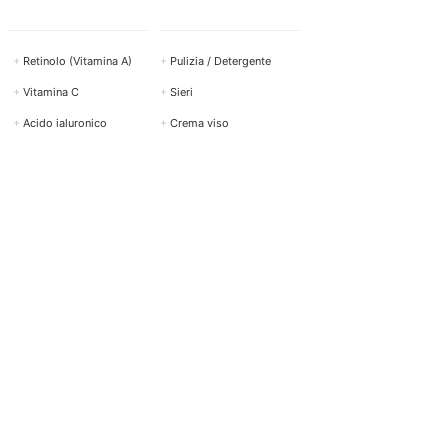
+
Retinolo (Vitamina A)
+
Pulizia / Detergente
+
Vitamina C
+
Sieri
+
Acido ialuronico
+
Crema viso
+
Acido salicilico
+
Protezione solare
+
Acido azelaico
+
Cura degli occhi
+
Niacinamide (Vitamina
+
Peeling
B3)
Mostra tutti i principi attivi
Visualizza tutti i prodotti →
→
AIUTO E CONTATTI
BOTTISKIN Svizzera