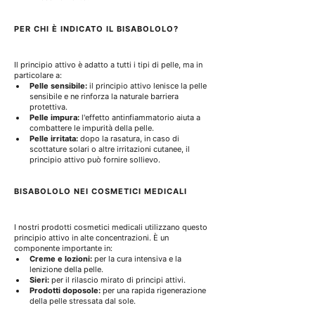
PER CHI È INDICATO IL BISABOLOLO?
Il principio attivo è adatto a tutti i tipi di pelle, ma in 
particolare a:
Pelle sensibile:
 il principio attivo lenisce la pelle 
sensibile e ne rinforza la naturale barriera 
protettiva.
Pelle impura:
 l'effetto antinfiammatorio aiuta a 
combattere le impurità della pelle.
Pelle irritata:
 dopo la rasatura, in caso di 
scottature solari o altre irritazioni cutanee, il 
principio attivo può fornire sollievo.
BISABOLOLO NEI COSMETICI MEDICALI
I nostri prodotti cosmetici medicali utilizzano questo 
principio attivo in alte concentrazioni. È un 
componente importante in:
Creme e lozioni:
 per la cura intensiva e la 
lenizione della pelle.
Sieri:
 per il rilascio mirato di principi attivi.
Prodotti doposole:
 per una rapida rigenerazione 
della pelle stressata dal sole.