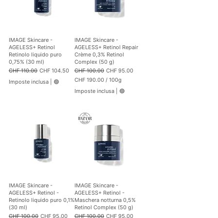
3
3
p
e
r
1
IMAGE Skincare -
IMAGE Skincare -
0
AGELESS+ Retinol
AGELESS+ Retinol Repair
0
Retinolo liquido puro
Crème 0,3% Retinol
G
0,75% (30 ml)
Complex (50 g)
r
Prezzo regolare
Prezzo scontato
Prezzo regolare
Prezzo scontato
CHF 110.00
CHF 104.50
CHF 100.00
CHF 95.00
a
CHF 190.00
/
100g
m
Imposte inclusa
|
🟢
C
m
Imposte inclusa
|
🟢
H
i
F
1
9
0
.
0
0
p
e
r
1
IMAGE Skincare -
IMAGE Skincare -
0
AGELESS+ Retinol -
AGELESS+ Retinol -
0
Retinolo liquido puro 0,1%
Maschera notturna 0,5%
G
(30 ml)
Retinol Complex (50 g)
r
Prezzo regolare
Prezzo scontato
Prezzo regolare
Prezzo scontato
CHF 100.00
CHF 95.00
CHF 100.00
CHF 95.00