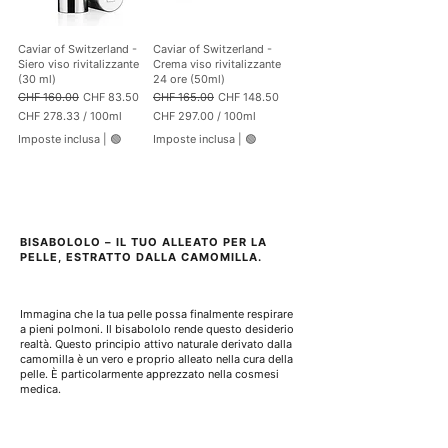
e
e
r
r
1
1
Caviar of Switzerland -
Caviar of Switzerland -
0
0
Siero viso rivitalizzante
Crema viso rivitalizzante
0
0
(30 ml)
24 ore (50ml)
M
M
Prezzo regolare
Prezzo scontato
Prezzo regolare
Prezzo scontato
CHF 160.00
CHF 83.50
CHF 165.00
CHF 148.50
i
i
l
CHF 278.33
/
100ml
CHF 297.00
/
100ml
l
l
C
C
l
Imposte inclusa
|
🟢
Imposte inclusa
|
🟢
i
H
H
i
l
F
F
l
i
i
t
2
2
t
r
7
9
r
i
8
7
i
.
.
BISABOLOLO – IL TUO ALLEATO PER LA 
3
0
PELLE, ESTRATTO DALLA CAMOMILLA.
3
0
p
p
e
e
r
r
Immagina che la tua pelle possa finalmente respirare 
1
1
a pieni polmoni. Il bisabololo rende questo desiderio 
0
0
realtà. Questo principio attivo naturale derivato dalla 
0
0
camomilla è un vero e proprio alleato nella cura della 
M
M
pelle. È particolarmente apprezzato nella cosmesi 
i
i
medica.
l
l
l
l
i
i
l
l