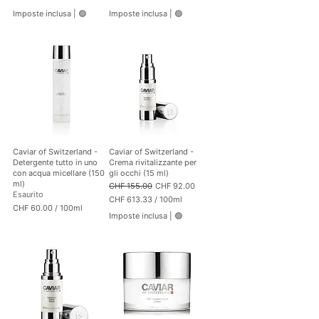
a
m
Imposte inclusa
|
🟢
Imposte inclusa
|
🟢
m
i
Caviar of Switzerland -
Caviar of Switzerland -
Detergente tutto in uno
Crema rivitalizzante per
con acqua micellare (150
gli occhi (15 ml)
ml)
Prezzo regolare
Prezzo scontato
CHF 155.00
CHF 92.00
Esaurito
CHF 613.33
/
100ml
CHF 60.00
/
100ml
C
Imposte inclusa
|
🟢
C
H
H
F
F
6
6
1
0
3
.
.
0
3
0
3
p
p