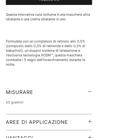
Questa innovativa cura notturna è una maschera ultra
idratante e una crema idratante in uno.
Formulata con un complesso di retinolo allo 0,5%
(composto dallo 0,3% di retinoide e dallo 0,2% di
bakuchiol), un doppio sistema di idratazione e
l'esclusiva tecnologia XOSM™, questa maschera
combatte i 5 segni dell'invecchiamento durante la
notte.
Rafforza la barriera cutanea, favorisce l'idratazione
interna e dona un incarnato visibilmente più pieno,
MISURARE
sodo e liscio, mentre gli ingredienti lenitivi riducono
al minimo rossori e irritazioni.
50 grammi
AREE DI APPLICAZIONE
Formulato da medici e dermatologicamente
testato
Applicazione:
applicare 1-2 dosi sulla pelle detersa
Non comedogeno
ogni sera.
VANTAGGI