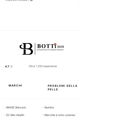
CHF 122.50
C
Imposte inclusa
H
F
1
2
2
.
5
0
p
e
r
1
0
0
Oltre 1.250 esperienze
4.7
/5
G
r
a
m
m
MARCHI
PROBLEMI DELLA
i
PELLE
+
IMAGE Skincare
+
Illumina
+
ZO Skin Health
+
Macchie e tono cutaneo