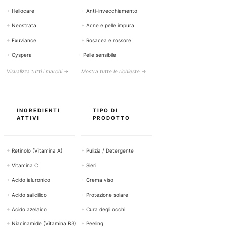
+
Heliocare
+
Anti-invecchiamento
+
Neostrata
+
Acne e pelle impura
+
Exuviance
+
Rosacea e rossore
+
Cyspera
+
Pelle sensibile
Visualizza tutti i marchi →
Mostra tutte le richieste →
INGREDIENTI
TIPO DI
ATTIVI
PRODOTTO
+
Retinolo (Vitamina A)
+
Pulizia / Detergente
+
Vitamina C
+
Sieri
+
Acido ialuronico
+
Crema viso
+
Acido salicilico
+
Protezione solare
+
Acido azelaico
+
Cura degli occhi
+
Niacinamide (Vitamina B3)
+
Peeling