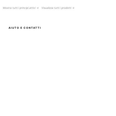
Mostra tutti i principi attivi →
Visualizza tutti i prodotti →
AIUTO E CONTATTI
BOTTISKIN Svizzera
una società del Botti Group GmbH
+41 (0) 76 765 66 47
info@bottiskin.ch
Bahnhofstrasse 22, 8932 Mettmenstetten
Lun - Ven: 8:00 - 18:00
I TUOI VANTAGGI
Cosmetici con principi attivi medicali