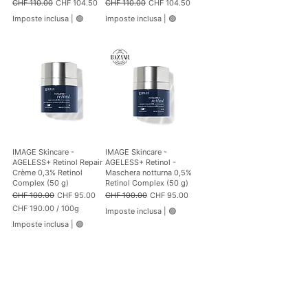
Prezzo regolare
Prezzo scontato
Prezzo regolare
Prezzo scontato
CHF 110.00
CHF 104.50
CHF 110.00
CHF 104.50
Imposte inclusa
|
🟢
Imposte inclusa
|
🟢
IMAGE Skincare -
IMAGE Skincare -
AGELESS+ Retinol Repair
AGELESS+ Retinol -
Crème 0,3% Retinol
Maschera notturna 0,5%
Complex (50 g)
Retinol Complex (50 g)
Prezzo regolare
Prezzo scontato
Prezzo regolare
Prezzo scontato
CHF 100.00
CHF 95.00
CHF 100.00
CHF 95.00
CHF 190.00
/
100g
Imposte inclusa
|
🟢
C
Imposte inclusa
|
🟢
H
F
1
9
0
.
0