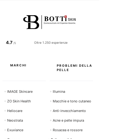
0
p
e
r
1
0
0
G
r
4.7
Oltre 1.250 esperienze
a
/5
m
m
i
MARCHI
PROBLEMI DELLA
PELLE
+
IMAGE Skincare
+
Illumina
+
ZO Skin Health
+
Macchie e tono cutaneo
+
Heliocare
+
Anti-invecchiamento
+
Neostrata
+
Acne e pelle impura
+
Exuviance
+
Rosacea e rossore