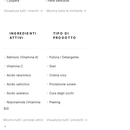
+
Cyspera
+
Pelle sensibile
Visualizza tutti i marchi →
Mostra tutte le richieste →
INGREDIENTI
TIPO DI
ATTIVI
PRODOTTO
+
Retinolo (Vitamina A)
+
Pulizia / Detergente
+
Vitamina C
+
Sieri
+
Acido ialuronico
+
Crema viso
+
Acido salicilico
+
Protezione solare
+
Acido azelaico
+
Cura degli occhi
+
Niacinamide (Vitamina
+
Peeling
B3)
Mostra tutti i principi attivi
Visualizza tutti i prodotti →
→