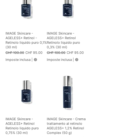
IMAGE Skincare -
IMAGE Skincare -
AGELESS+ Retinol -
AGELESS+ Retinol
Retinolo liquido puro 0,1%
Retinolo liquido puro
(30 ml)
0,3% (30 ml)
Prezzo regolare
Prezzo scontato
Prezzo regolare
Prezzo scontato
CHF 100.00
CHF 95.00
CHF 100.00
CHF 95.00
Imposte inclusa
|
🟢
Imposte inclusa
|
🟢
IMAGE Skincare -
IMAGE Skincare - Crema
AGELESS+ Retinol
trattamento al retinolo
Retinolo liquido puro
AGELESS+ 1,2% Retinol
0,75% (30 ml)
Complex (50 g)