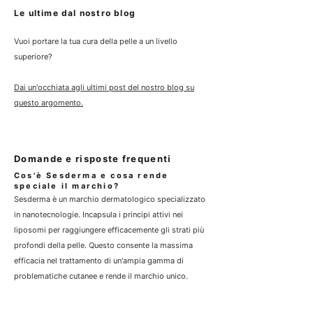
i
i
t
t
Le ultime dal nostro blog
r
r
i
i
Vuoi portare la tua cura della pelle a un livello
superiore?
Dai un'occhiata agli ultimi post del nostro blog su
questo argomento.
Domande e risposte frequenti
Cos'è Sesderma e cosa rende
speciale il marchio?
Sesderma è un marchio dermatologico specializzato
in nanotecnologie. Incapsula i principi attivi nei
liposomi per raggiungere efficacemente gli strati più
profondi della pelle. Questo consente la massima
efficacia nel trattamento di un'ampia gamma di
problematiche cutanee e rende il marchio unico.