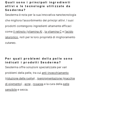
Quali sono i principali ingredienti
attivi e le tecnologie utilizzate da
Sesderma?
Sesderma è nota per la sua innovativa nanotecnologia
che migliora l'assorbimento dei principi attivi. I suoi
prodotti contengono ingredienti altamente efficaci
come
il retinolo (vitamina A)
,
la vitamina C
e
l'acido
ialuronico,
noti per le loro proprietà di miglioramento
cutaneo.
Per quali problemi della pelle sono
indicati i prodotti Sesderma?
Sesderma offre soluzioni specializzate per vari
problemi della pelle, tra cui
anti-invecchiamento
(riduzione delle rughe)
,
iperpigmentazione (macchie
di pigmento)
,
acne
,
rosacea
e la cura della
pelle
sensibile
e secca.