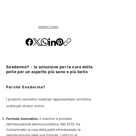
und
verbessert
die
Elastizität
der
Haut.
weitere Linien
Sesderma® - la soluzione per la cura della
pelle per un aspetto più sano e più bello
Perché Sesderma?
I
prodotti cosmetici
medicali rappresentano un'ottima
scelta per diversi motivi:
Formule innovative:
il marchio è pioniere
nell'innovazione dermocosmetica. Nel 2010, ha
rivoluzionato la cura della pelle introducendo la
nanotecnologia nelle sue formule. L'utilizzo di