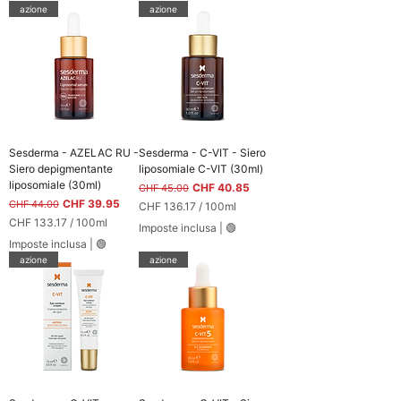
azione
azione
Sesderma - AZELAC RU -
Sesderma - C-VIT - Siero
Siero depigmentante
liposomiale C-VIT (30ml)
liposomiale (30ml)
Prezzo regolare
Prezzo scontato
CHF 40.85
CHF 45.00
Prezzo regolare
Prezzo scontato
CHF 39.95
CHF 44.00
CHF 136.17
/
100ml
C
CHF 133.17
/
100ml
Imposte inclusa
|
🟢
H
C
Imposte inclusa
|
🟢
F
H
azione
azione
F
1
3
1
6
3
.
3
1
.
7
1
p
7
e
p
r
e