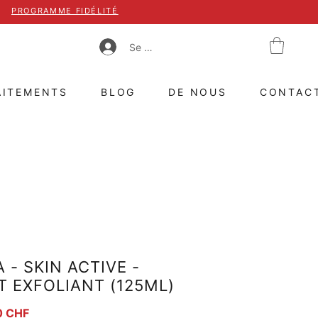
PROGRAMME FIDÉLITÉ
Se connecter
AITEMENTS
BLOG
DE NOUS
CONTAC
 - SKIN ACTIVE -
 EXFOLIANT (125ML)
iginal
Prix promotionnel
0 CHF