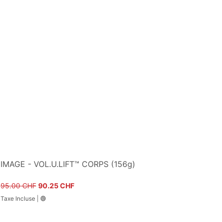
IMAGE - VOL.U.LIFT™ CORPS (156g)
Prix original
Prix promotionnel
95.00 CHF
90.25 CHF
Taxe Incluse
|
🟢