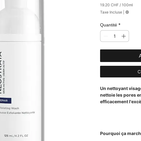
19.20 CHF
/
100ml
19.20 CHF
Taxe Incluse
|
🟢
pour
100
Millilitres
*
Quantité
C
Un nettoyant visag
nettoie les pores e
efficacement l'exc
Pourquoi ça marc