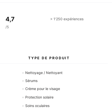
4,7
> 1'250 expériences
/5
S
TYPE DE PRODUIT
+
Nettoyage / Nettoyant
+
Sérums
+
Crème pour le visage
+
Protection solaire
+
Soins oculaires