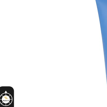
%
RABATT