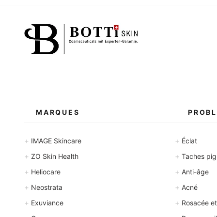
MARQUES
PROBL
+
+
IMAGE Skincare
Éclat
+
+
ZO Skin Health
Taches pigm
+
+
Heliocare
Anti-âge
+
+
Neostrata
Acné
+
+
Exuviance
Rosacée et