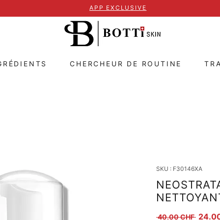
APP EXCLUSIVE
GRÉDIENTS
CHERCHEUR DE ROUTINE
TR
SKU : F30146XA
NEOSTRATA
NETTOYANT
Prix or
24.0
 40.00 CHF 