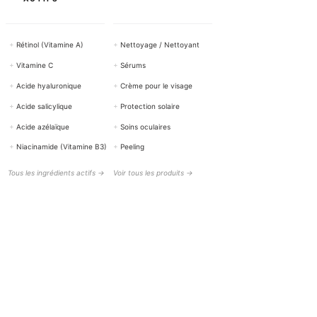
+
Rétinol (Vitamine A)
+
Nettoyage / Nettoyant
+
Vitamine C
+
Sérums
+
Acide hyaluronique
+
Crème pour le visage
+
Acide salicylique
+
Protection solaire
+
Acide azélaïque
+
Soins oculaires
+
Niacinamide (Vitamine B3)
+
Peeling
Tous les ingrédients actifs →
Voir tous les produits →
AIDE ET CONTACT
BOTTiSKIN Suisse
une société du Botti Group GmbH
+41 (0) 76 765 66 47