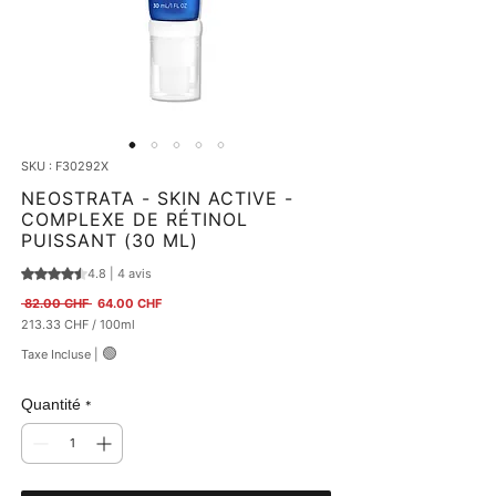
SKU : F30292X
NEOSTRATA - SKIN ACTIVE -
COMPLEXE DE RÉTINOL
PUISSANT (30 ML)
4.8 | 4 avis
La note est de 4.8 sur cinq étoiles selon 4 avis
Prix original
Prix promotionnel
 82.00 CHF 
64.00 CHF
213.33 CHF
/
100ml
213.33 CHF
🟢
Taxe Incluse
|
pour
100
Millilitres
Quantité
*