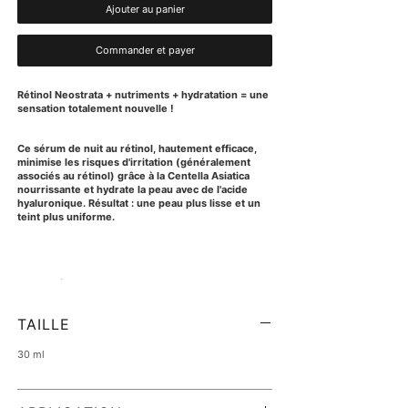
Ajouter au panier
Commander et payer
Rétinol Neostrata + nutriments + hydratation = une
sensation totalement nouvelle !
Ce sérum de nuit au rétinol, hautement efficace,
minimise les risques d'irritation (généralement
associés au rétinol) grâce à la Centella Asiatica
nourrissante et hydrate la peau avec de l'acide
hyaluronique. Résultat : une peau plus lisse et un
teint plus uniforme.
Pourquoi ça marche
Sérum au rétinol réinventé ! Cette formule nouvelle
génération offre tous les bienfaits reconnus du rétinol
TAILLE
tout en minimisant les irritations pour une peau plus
lisse, plus hydratée et au teint plus uniforme.
30 ml
Sa formule légère et non grasse glisse en douceur sur