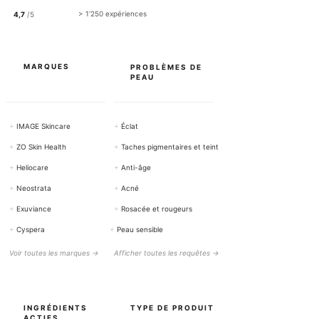
0
> 1'250 expériences
4,7
/5
G
r
a
m
m
MARQUES
PROBLÈMES DE
e
PEAU
s
+
IMAGE Skincare
+
Éclat
+
ZO Skin Health
+
Taches pigmentaires et teint
+
Heliocare
+
Anti-âge
+
Neostrata
+
Acné
+
Exuviance
+
Rosacée et rougeurs
+
Cyspera
+
Peau sensible
Voir toutes les marques →
Afficher toutes les requêtes →
INGRÉDIENTS
TYPE DE PRODUIT
ACTIFS