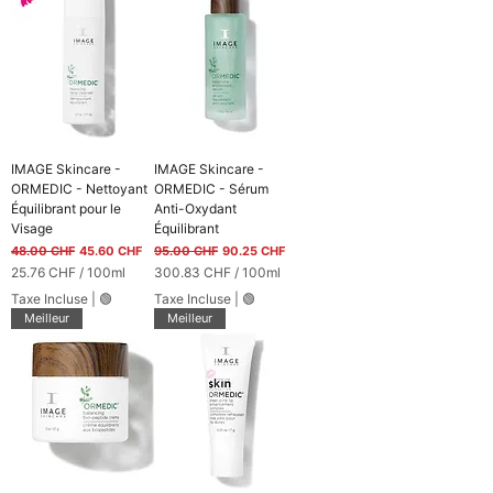
IMAGE Skincare -
IMAGE Skincare -
ORMEDIC - Nettoyant
ORMEDIC - Sérum
Équilibrant pour le
Anti-Oxydant
Visage
Équilibrant
Prix original
Prix promotionnel
Prix original
Prix promotionnel
48.00 CHF
45.60 CHF
95.00 CHF
90.25 CHF
25.76 CHF
/
100ml
300.83 CHF
/
100ml
2
3
Taxe Incluse
|
🟢
Taxe Incluse
|
🟢
5
0
Meilleur
Meilleur
.
0
7
.
6
8
3
C
H
C
F
H
p
F
a
p
r
a