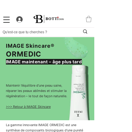
-10% DE BIENVENUE
PROGRAMME FIDÉLITÉ
APP EXCLUSIVE
IMAGE Skincare®
ORMEDIC
IMAGE maintenant – âge plus tard
Maintenir l’équilibre d’une peau saine,
réparer les peaux abîmées et stimuler la
régénération – le tout de façon naturelle.
>>> Retour à IMAGE Skincare
La gamme innovante IMAGE ORMEDIC est une
synthèse de composants biologiques d'une pureté