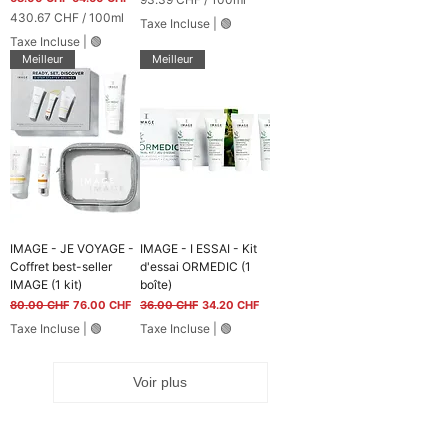
m
m
9
430.67 CHF
/
100ml
Taxe Incluse
|
🟢
e
m
3
4
Taxe Incluse
|
🟢
s
e
.
3
Meilleur
Meilleur
s
3
0
9
.
6
C
7
H
F
C
p
H
a
F
r
p
1
a
0
r
0
1
IMAGE - JE VOYAGE -
IMAGE - I ESSAI - Kit
M
0
Coffret best-seller
d'essai ORMEDIC (1
i
0
IMAGE (1 kit)
boîte)
l
M
l
Prix original
Prix promotionnel
Prix original
Prix promotionnel
80.00 CHF
76.00 CHF
36.00 CHF
34.20 CHF
i
i
l
Taxe Incluse
|
🟢
Taxe Incluse
|
🟢
l
l
i
i
t
l
Voir plus
r
i
e
t
s
r
e