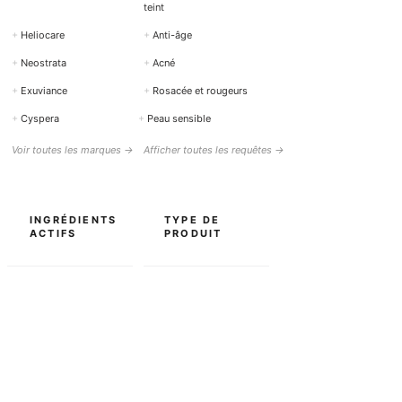
teint
+
Heliocare
+
Anti-âge
+
Neostrata
+
Acné
+
Exuviance
+
Rosacée et rougeurs
+
Cyspera
+
Peau sensible
Voir toutes les marques →
Afficher toutes les requêtes →
INGRÉDIENTS
TYPE DE
ACTIFS
PRODUIT
+
Rétinol (Vitamine A)
+
Nettoyage / Nettoyant
+
Vitamine C
+
Sérums
+
Acide hyaluronique
+
Crème pour le visage
+
Acide salicylique
+
Protection solaire