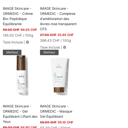
1
r
0
1
IMAGE Skincare -
IMAGE Skincare -
0
0
ORMEDIC - Crème
ORMEDIC - Complexe
M
0
Bio-Peptidique
d'amélioration des
i
M
Équilibrante
lèvres rose transparent
l
i
CFS
l
l
Prix original
Prix promotionnel
99.00 CHF
94.05 CHF
i
l
Prix original
Prix promotionnel
27.00 CHF
25.65 CHF
165.00 CHF
/
100g
l
i
1
366.43 CHF
/
100g
Taxe Incluse
|
🟢
i
l
6
3
Taxe Incluse
|
🟢
t
i
5
6
r
t
Meilleur
Meilleur
.
6
e
r
0
.
s
e
0
4
s
3
C
H
C
F
H
p
F
a
p
r
a
1
r
0
1
IMAGE Skincare -
IMAGE Skincare -
0
0
ORMEDIC - Gel
ORMEDIC - Masque
G
0
Équilibrant Liftant des
Gel Équilibrant
r
G
Yeux
a
Prix original
Prix promotionnel
58.00 CHF
55.10 CHF
r
m
a
Prix original
Prix promotionnel
68.00 CHF
64.60 CHF
93.39 CHF
/
100ml