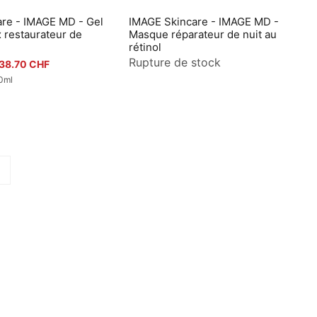
re - IMAGE MD - Gel
IMAGE Skincare - IMAGE MD -
perçu rapide
Aperçu rapide
x restaurateur de
Masque réparateur de nuit au
rétinol
Rupture de stock
rix promotionnel
38.70 CHF
0ml