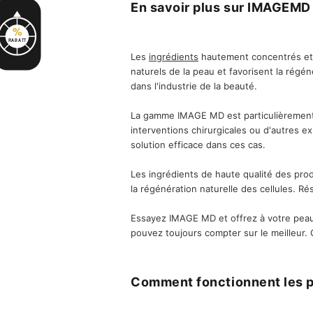
En savoir plus sur IMAGEMD
i
t
%
r
RABATT
e
s
Les
ingrédients
hautement concentrés et a
naturels de la peau et favorisent la régé
dans l'industrie de la beauté.
La gamme IMAGE MD est particulièrement a
interventions chirurgicales ou d'autres 
solution efficace dans ces cas.
Les ingrédients de haute qualité des prod
la régénération naturelle des cellules. Ré
Essayez IMAGE MD et offrez à votre peau 
pouvez toujours compter sur le meilleur.
Comment fonctionnent les 