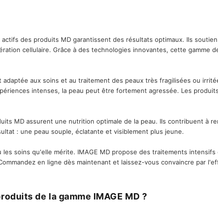
m
i
e
l
s
i
t
r
ctifs des produits MD garantissent des résultats optimaux. Ils soutie
e
s
nération cellulaire. Grâce à des technologies innovantes, cette gamme d
daptée aux soins et au traitement des peaux très fragilisées ou irrité
expériences intenses, la peau peut être fortement agressée. Les produi
uits MD assurent une nutrition optimale de la peau. Ils contribuent à re
sultat : une peau souple, éclatante et visiblement plus jeune.
les soins qu'elle mérite. IMAGE MD propose des traitements intensifs 
 Commandez en ligne dès maintenant et laissez-vous convaincre par l'ef
produits de la gamme IMAGE MD ?