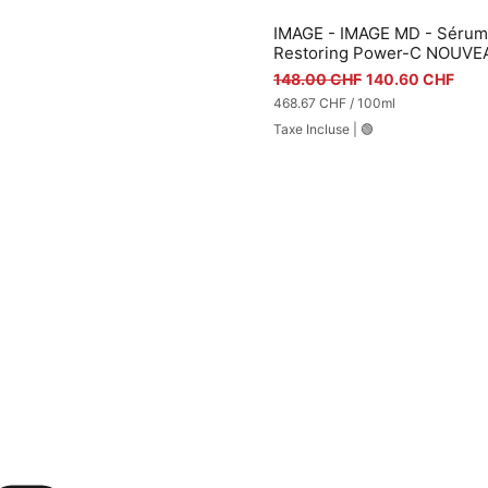
IMAGE - IMAGE MD - Sérum
Aperçu rapide
Restoring Power-C NOUVE
Prix original
Prix promotionn
148.00 CHF
140.60 CHF
468.67 CHF
/
100ml
4
Taxe Incluse
|
🟢
6
8
.
6
7
C
H
F
p
a
r
1
0
0
M
i
l
l
i
l