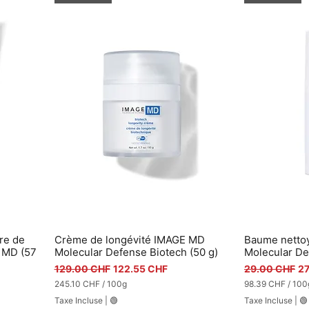
re de
Crème de longévité IMAGE MD
Baume netto
Aperçu rapide
A
 MD (57
Molecular Defense Biotech (50 g)
Molecular De
Prix original
Prix promotionnel
Prix original
Pr
129.00 CHF
122.55 CHF
29.00 CHF
27
245.10 CHF
/
100g
98.39 CHF
/
100
2
9
Taxe Incluse
|
🟢
Taxe Incluse
|
🟢
4
8