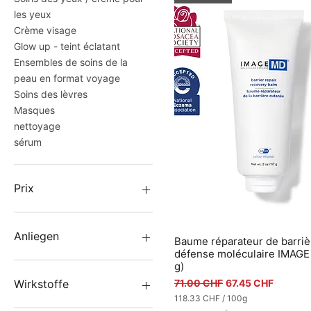
les yeux
Crème visage
Glow up - teint éclatant
Ensembles de soins de la
peau en format voyage
Soins des lèvres
Masques
nettoyage
sérum
Prix
27 CHF
237 CHF
Anliegen
Baume réparateur de barriè
Aperçu rapide
défense moléculaire IMAGE
Crème anti-âge
g)
Cernes
Prix original
Prix promotionnel
71.00 CHF
67.45 CHF
Wirkstoffe
Troubles de la
118.33 CHF
/
100g
1