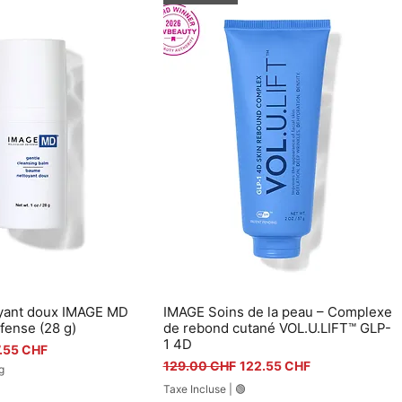
yant doux IMAGE MD
IMAGE Soins de la peau – Complexe
perçu rapide
Aperçu rapide
fense (28 g)
de rebond cutané VOL.U.LIFT™ GLP-
1 4D
ix promotionnel
.55 CHF
Prix original
Prix promotionnel
129.00 CHF
122.55 CHF
g
Taxe Incluse
|
🟢