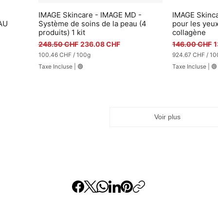
IMAGE Skincare - IMAGE MD -
IMAGE Skinca
Aperçu rapide
A
AU
Système de soins de la peau (4
pour les yeu
produits) 1 kit
collagène
el
Prix original
Prix promotionnel
Prix original
P
248.50 CHF
236.08 CHF
146.00 CHF
1
100.46 CHF
/
100g
924.67 CHF
/
10
1
9
Taxe Incluse
|
🟢
Taxe Incluse
|
🟢
0
2
0
4
.
.
4
6
6
7
Voir plus
C
C
H
H
F
F
p
p
a
a
r
r
1
1
0
0
0
0
G
M
r
i
a
l
m
l