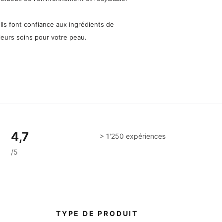
ls font confiance aux ingrédients de
leurs soins pour votre peau.
4,7
> 1'250 expériences
/5
S
TYPE DE PRODUIT