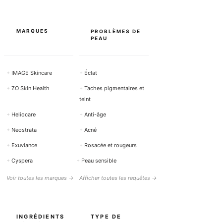
MARQUES
PROBLÈMES DE
PEAU
+
IMAGE Skincare
+
Éclat
+
ZO Skin Health
+
Taches pigmentaires et
teint
+
Heliocare
+
Anti-âge
+
Neostrata
+
Acné
+
Exuviance
+
Rosacée et rougeurs
+
Cyspera
+
Peau sensible
Voir toutes les marques →
Afficher toutes les requêtes →
INGRÉDIENTS
TYPE DE