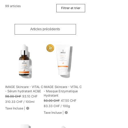
99 articles
Filtrer et trier
Articles précédents
IMAGE Skincare - VITAL C
IMAGE Skincare - VITAL C
- Sérum hydratant AC&E
- Masque Enzymatique
Hydratant
Prix original
Prix promotionnel
98.00 CHF
93.10 CHF
Prix original
Prix promotionnel
50.00 CHF
47.50 CHF
310.33 CHF
/
100ml
3
83.33 CHF
/
100g
Taxe Incluse
|
🟢
1
8
Taxe Incluse
|
🟢
0
3
.
.
3
3
3
3