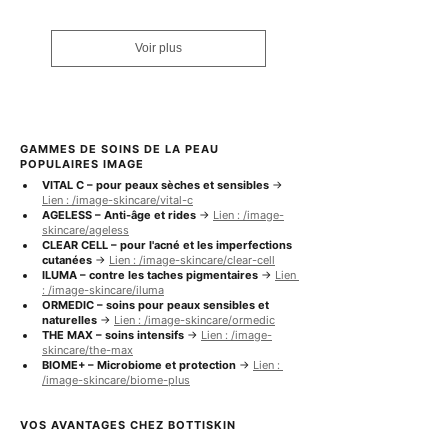
Voir plus
GAMMES DE SOINS DE LA PEAU 
POPULAIRES IMAGE
VITAL C – pour peaux sèches et sensibles
 → 
Lien : /image-skincare/vital-c
AGELESS – Anti-âge et rides
 → 
Lien : /image-
skincare/ageless
CLEAR CELL – pour l'acné et les imperfections 
cutanées
 → 
Lien : /image-skincare/clear-cell
ILUMA – contre les taches pigmentaires
 → 
Lien 
: /image-skincare/iluma
ORMEDIC – soins pour peaux sensibles et 
naturelles
 → 
Lien : /image-skincare/ormedic
THE MAX – soins intensifs
 → 
Lien : /image-
skincare/the-max
BIOME+ – Microbiome et protection
 → 
Lien : 
/image-skincare/biome-plus
VOS AVANTAGES CHEZ BOTTISKIN