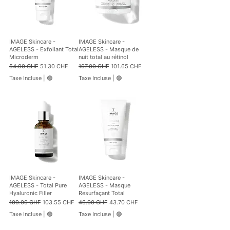
p
F
a
p
r
a
1
r
0
1
IMAGE Skincare -
IMAGE Skincare -
0
0
AGELESS - Exfoliant Total
AGELESS - Masque de
M
0
Microderm
nuit total au rétinol
i
G
Prix original
Prix promotionnel
Prix original
Prix promotionnel
54.00 CHF
51.30 CHF
107.00 CHF
101.65 CHF
l
r
l
a
Taxe Incluse
|
🟢
Taxe Incluse
|
🟢
i
m
l
m
i
e
t
s
r
e
s
IMAGE Skincare -
IMAGE Skincare -
AGELESS - Total Pure
AGELESS - Masque
Hyaluronic Filler
Resurfaçant Total
Prix original
Prix promotionnel
Prix original
Prix promotionnel
109.00 CHF
103.55 CHF
46.00 CHF
43.70 CHF
Taxe Incluse
|
🟢
Taxe Incluse
|
🟢