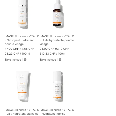
C
C
H
H
F
F
p
p
a
a
r
r
1
1
0
0
IMAGE Skincare - VITAL C
IMAGE Skincare - VITAL C
0
0
- Nettoyant hydratant
- Huile hydratante pour le
M
G
pour le visage
visage
i
r
Prix original
Prix promotionnel
Prix original
Prix promotionnel
47.00 CHF
44.65 CHF
98.00 CHF
93.10 CHF
l
a
25.23 CHF
/
100ml
310.33 CHF
/
100ml
l
m
2
3
i
m
Taxe Incluse
|
🟢
Taxe Incluse
|
🟢
5
1
l
e
.
0
i
s
2
.
t
3
3
r
3
e
C
s
H
C
F
H
p
F
a
p
r
a
1
r
0
1
IMAGE Skincare - VITAL C
IMAGE Skincare - VITAL C
0
0
- Lait Hydratant Mains et
- Hydratant Intense
M
0