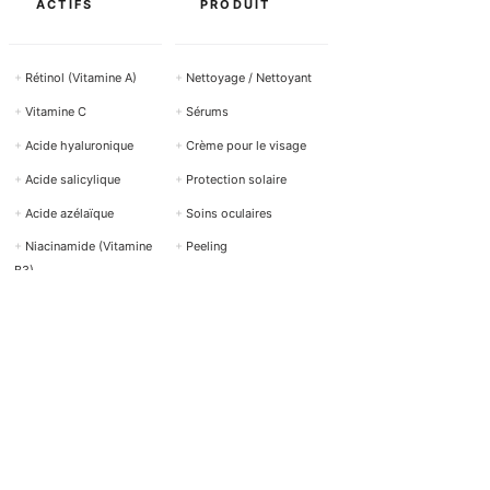
ACTIFS
PRODUIT
+
Rétinol (Vitamine A)
+
Nettoyage / Nettoyant
+
Vitamine C
+
Sérums
+
Acide hyaluronique
+
Crème pour le visage
+
Acide salicylique
+
Protection solaire
+
Acide azélaïque
+
Soins oculaires
+
Niacinamide (Vitamine
+
Peeling
B3)
Tous les ingrédients actifs →
Voir tous les produits →
AIDE ET CONTACT
BOTTiSKIN Suisse
une société du Botti Group GmbH