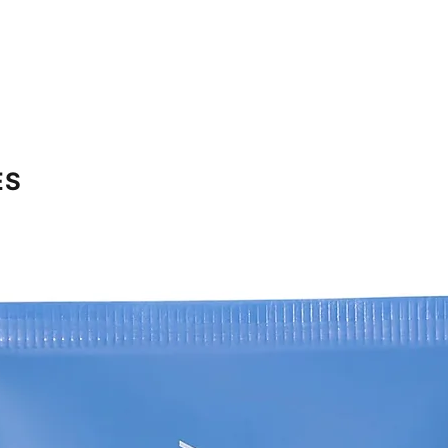
papaye (papaye), ét
soja (soja), acide li
allantoïne, extrait d
feuille de mentha vi
acide ascorbique, h
arnica montana extrai
grandis (pamplemouss
d'hypericum perforat
graine d'aesculus h
ES
de fleur de calendula
cucumis sativus (con
de feuille/tige.
Nous faisons de notr
des ingrédients sur 
peuvent changer et
listes sont complète
versions actuelles d
extérieur de votre p