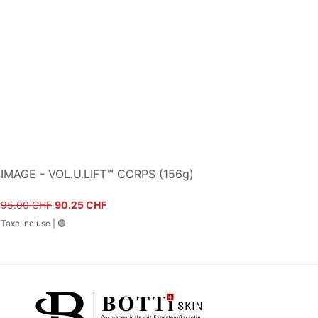
IMAGE - VOL.U.LIFT™ CORPS (156g)
Prix original
Prix promotionnel
95.00 CHF
90.25 CHF
Taxe Incluse
|
🟢