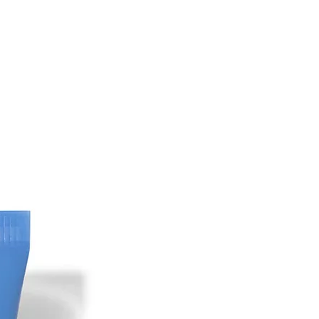
hylhexylglycérine, stérols de glycine
noléique, phospholipides, alcool,
e fruit de berberis vulgaris, huile de
ridis, limonène, phytate de sodium,
uile d'écorce de Cedrus atlantica,
t de fleur, extrait de fruit de citrus
e), extrait de fleur/feuille/tige
um, extrait de levure, extrait de
ippocastanum (marron d'Inde), extrait
 officinalis, extrait de fruit de
combre), hedera helix (lierre) extrait
e mieux pour maintenir à jour la liste
notre site. Cependant, les INCI
 nous ne pouvons garantir que ces
s, à jour ou sans erreurs. Pour les
e l'INCI, veuillez consulter l'emballage
roduit.