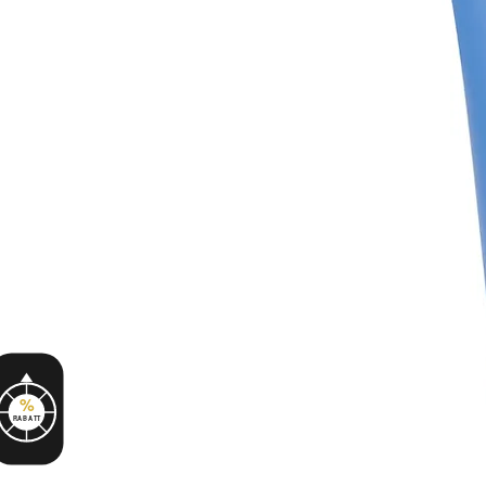
%
RABATT