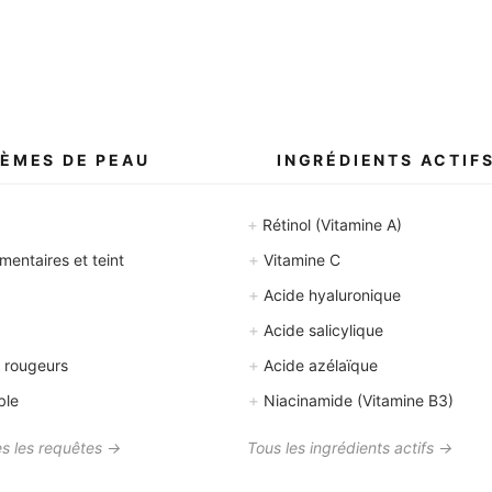
ÈMES DE PEAU
INGRÉDIENTS ACTIF
+
Rétinol (Vitamine A)
+
entaires et teint
Vitamine C
+
Acide hyaluronique
+
Acide salicylique
+
 rougeurs
Acide azélaïque
+
ble
Niacinamide (Vitamine B3)
es les requêtes →
Tous les ingrédients actifs →