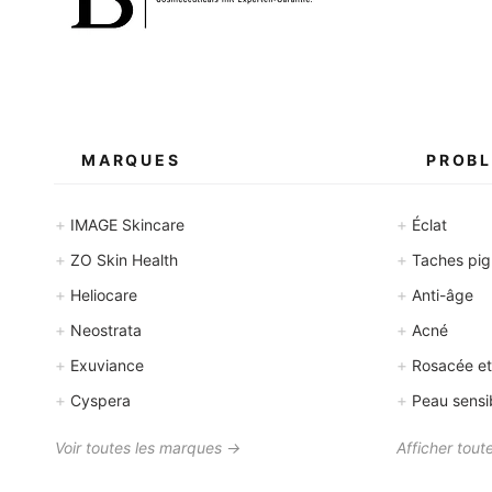
MARQUES
PROBL
+
+
IMAGE Skincare
Éclat
+
+
ZO Skin Health
Taches pigm
+
+
Heliocare
Anti-âge
+
+
Neostrata
Acné
+
+
Exuviance
Rosacée et
+
+
Cyspera
Peau sensi
Voir toutes les marques →
Afficher tout