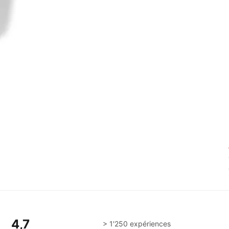
4,7
> 1'250 expériences