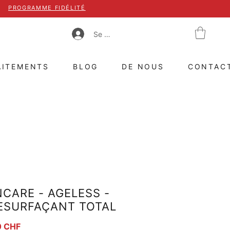
PROGRAMME FIDÉLITÉ
Se connecter
AITEMENTS
BLOG
DE NOUS
CONTAC
NCARE - AGELESS -
ESURFAÇANT TOTAL
iginal
Prix promotionnel
0 CHF