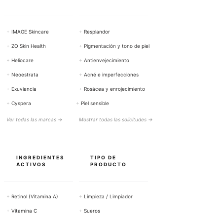
+
IMAGE Skincare
+
Resplandor
+
ZO Skin Health
+
Pigmentación y tono de piel
+
Heliocare
+
Antienvejecimiento
+
Neoestrata
+
Acné e imperfecciones
+
Exuviancia
+
Rosácea y enrojecimiento
+
Cyspera
+
Piel sensible
Ver todas las marcas →
Mostrar todas las solicitudes →
INGREDIENTES
TIPO DE
ACTIVOS
PRODUCTO
+
Retinol (Vitamina A)
+
Limpieza / Limpiador
+
Vitamina C
+
Sueros