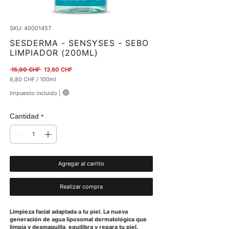
SKU: 40001457
SESDERMA - SENSYSES - SEBO
LIMPIADOR (200ML)
Precio
Precio de oferta
 15,00 CHF 
13,60 CHF
6,80 CHF
/
100ml
6,80 CHF
🟢
Impuesto incluido
|
por
100
Mililitro
Cantidad
*
Agregar al carrito
Realizar compra
Limpieza facial adaptada a tu piel. La nueva
generación de agua liposomal dermatológica que
limpia y desmaquilla, equilibra y repara tu piel.