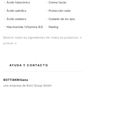
+
Ácido hialurónico
+
Crema facial
+
Ácido salicílico
+
Protección solar
+
Ácido azelaico
+
Cuidado de los ojos
+
Niacinamida (Vitamina B3)
+
Peeling
Mostrar todos los ingredientes
Ver todos los productos →
activos →
AYUDA Y CONTACTO
BOTTiSKIN Suiza
una empresa de Botti Group GmbH
+41 (0) 76 765 66 47
info@bottiskin.ch
Bahnhofstrasse 22, 8932 Mettmenstetten
Lunes - Viernes: 8:00 AM - 6:00 PM