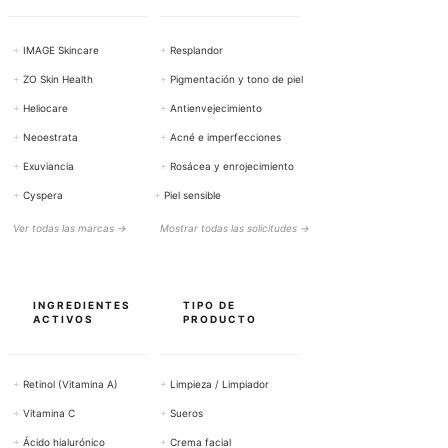
+
IMAGE Skincare
+
Resplandor
+
ZO Skin Health
+
Pigmentación y tono de piel
+
Heliocare
+
Antienvejecimiento
+
Neoestrata
+
Acné e imperfecciones
+
Exuviancia
+
Rosácea y enrojecimiento
+
Cyspera
+
Piel sensible
Ver todas las marcas →
Mostrar todas las solicitudes →
INGREDIENTES
TIPO DE
ACTIVOS
PRODUCTO
+
Retinol (Vitamina A)
+
Limpieza / Limpiador
+
Vitamina C
+
Sueros
+
Ácido hialurónico
+
Crema facial