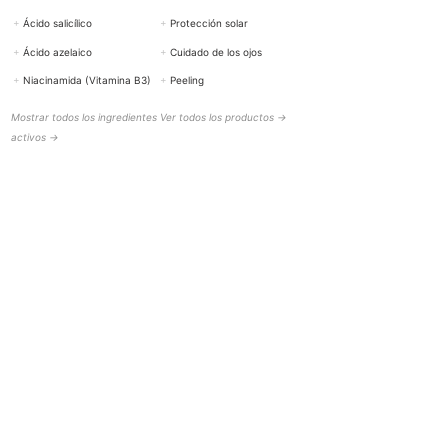
+
Ácido salicílico
+
Protección solar
+
Ácido azelaico
+
Cuidado de los ojos
+
Niacinamida (Vitamina B3)
+
Peeling
Mostrar todos los ingredientes
Ver todos los productos →
activos →
AYUDA Y CONTACTO
BOTTiSKIN Suiza
una empresa de Botti Group GmbH
+41 (0) 76 765 66 47
info@bottiskin.ch
Bahnhofstrasse 22, 8932 Mettmenstetten
Lunes - Viernes: 8:00 AM - 6:00 PM